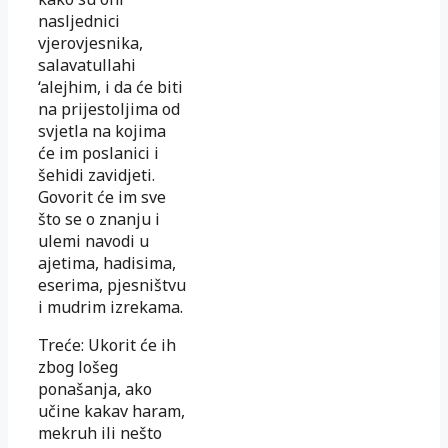
nasljednici
vjerovjesnika,
salavatullahi
‘alejhim, i da će biti
na prijestoljima od
svjetla na kojima
će im poslanici i
šehidi zavidjeti.
Govorit će im sve
što se o znanju i
ulemi navodi u
ajetima, hadisima,
eserima, pjesništvu
i mudrim izrekama.
Treće: Ukorit će ih
zbog lošeg
ponašanja, ako
učine kakav haram,
mekruh ili nešto