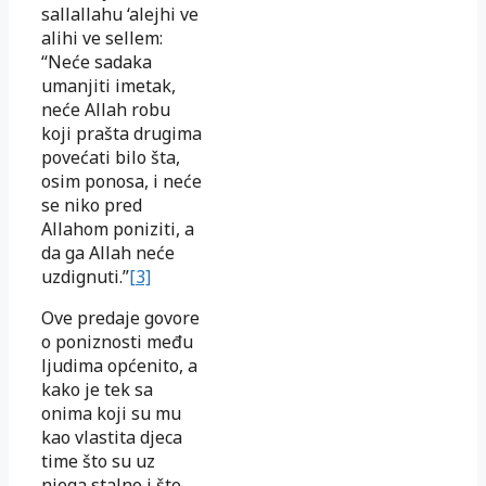
sallallahu ‘alejhi ve
alihi ve sellem:
“Neće sadaka
umanjiti imetak,
neće Allah robu
koji prašta drugima
povećati bilo šta,
osim ponosa, i neće
se niko pred
Allahom poniziti, a
da ga Allah neće
uzdignuti.”
[3]
Ove predaje govore
o poniznosti među
ljudima općenito, a
kako je tek sa
onima koji su mu
kao vlastita djeca
time što su uz
njega stalno i što