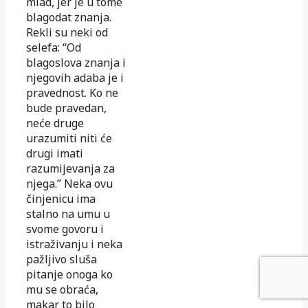
mlad, jer je u tome
blagodat znanja.
Rekli su neki od
selefa: “Od
blagoslova znanja i
njegovih adaba je i
pravednost. Ko ne
bude pravedan,
neće druge
urazumiti niti će
drugi imati
razumijevanja za
njega.” Neka ovu
činjenicu ima
stalno na umu u
svome govoru i
istraživanju i neka
pažljivo sluša
pitanje onoga ko
mu se obraća,
makar to bilo