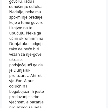
govoru, radu i
donošenju odluka.
Nadalje, neka mu
spo-minje predaje
koje o tome govore
i kojwe na to
upućuju. Neka ga
učini skromnim na
Dunjaluku i odgoji
tako da neće biti
vezan za nje-gove
ukrase,
podsjećajući ga da
je Dunjaluk
prolazan, a Ahiret
vje-čan. A put
odlučnih i
bogobojaznih jeste
predavanje sebe
vječnom, a bacanje
prolaznog za leđa.