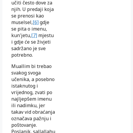
učiti često dove za
njih. U predaji koja
se prenosi kao
muselsel,
[6]
gdje
se pita o imenu,
kun'jetu,
[7]
mjestu
i gdje će se živjeti
sadržano je sve
potrebno.
Muallim bi trebao
svakog svoga
učenika, a posebno
istaknutog i
vrijednog, zvati po
najljepšem imenu
ili nadimku, jer
takav vid obraćanja
označava pažnju i
poštovanje.
Poslanik, sallallahu