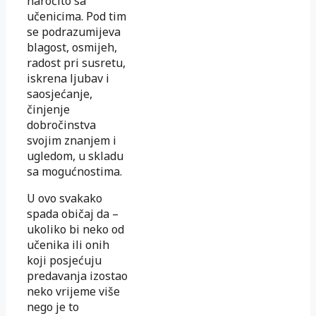
naročito sa
učenicima. Pod tim
se podrazumijeva
blagost, osmijeh,
radost pri susretu,
iskrena ljubav i
saosjećanje,
činjenje
dobročinstva
svojim znanjem i
ugledom, u skladu
sa mogućnostima.
U ovo svakako
spada običaj da –
ukoliko bi neko od
učenika ili onih
koji posjećuju
predavanja izostao
neko vrijeme više
nego je to