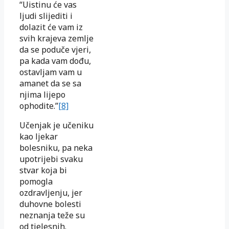
“Uistinu će vas
ljudi slijediti i
dolazit će vam iz
svih krajeva zemlje
da se poduče vjeri,
pa kada vam dođu,
ostavljam vam u
amanet da se sa
njima lijepo
ophodite.”
[8]
Učenjak je učeniku
kao ljekar
bolesniku, pa neka
upotrijebi svaku
stvar koja bi
pomogla
ozdravljenju, jer
duhovne bolesti
neznanja teže su
od tjelesnih.