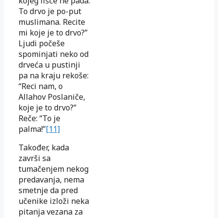
kojeg lišće ne pada.
To drvo je po-put
muslimana. Recite
mi koje je to drvo?”
Ljudi počeše
spominjati neko od
drveća u pustinji
pa na kraju rekoše:
“Reci nam, o
Allahov Poslaniče,
koje je to drvo?”
Reče: “To je
palma!”
[11]
Također, kada
završi sa
tumačenjem nekog
predavanja, nema
smetnje da pred
učenike izloži neka
pitanja vezana za