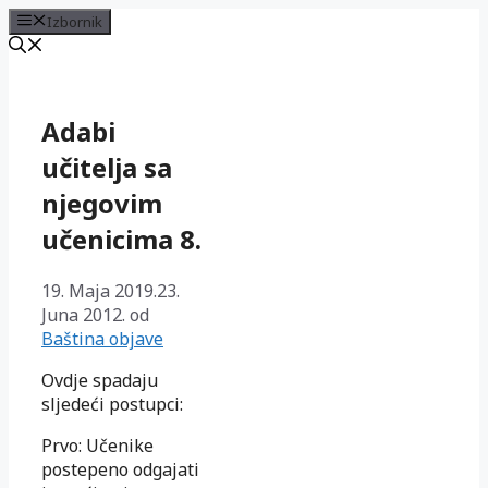
Izbornik
Preskoči
na
sadržaj
Adabi
učitelja sa
njegovim
učenicima 8.
19. Maja 2019.
23.
Juna 2012.
od
Baština objave
Ovdje spadaju
sljedeći postupci:
Prvo: Učenike
postepeno odgajati