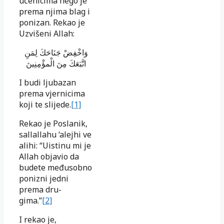
učenicima nego je
prema njima blag i
ponizan. Rekao je
Uzvišeni Allah:
وَاخْفِضْ جَنَاحَكَ لِمَنِ
اتَّبَعَكَ مِنَ الْمؤْمِنِينَ
I budi ljubazan
prema vjernicima
koji te slijede.
[1]
Rekao je Poslanik,
sallallahu ‘alejhi ve
alihi: “Uistinu mi je
Allah objavio da
budete međusobno
ponizni jedni
prema dru-
gima.”
[2]
I rekao je,