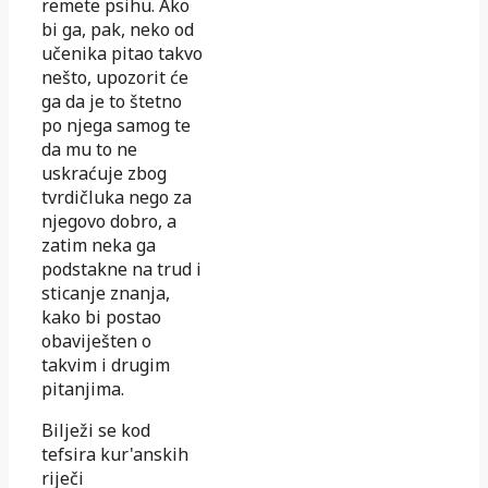
remete psihu. Ako
bi ga, pak, neko od
učenika pitao takvo
nešto, upozorit će
ga da je to štetno
po njega samog te
da mu to ne
uskraćuje zbog
tvrdičluka nego za
njegovo dobro, a
zatim neka ga
podstakne na trud i
sticanje znanja,
kako bi postao
obaviješten o
takvim i drugim
pitanjima.
Bilježi se kod
tefsira kur'anskih
riječi