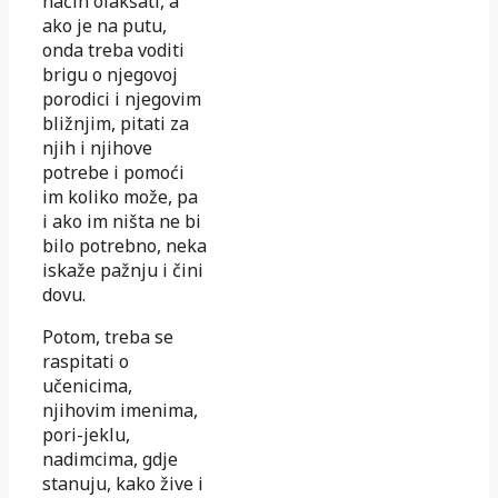
način olakšati, a
ako je na putu,
onda treba voditi
brigu o njegovoj
porodici i njegovim
bližnjim, pitati za
njih i njihove
potrebe i pomoći
im koliko može, pa
i ako im ništa ne bi
bilo potrebno, neka
iskaže pažnju i čini
dovu.
Potom, treba se
raspitati o
učenicima,
njihovim imenima,
pori-jeklu,
nadimcima, gdje
stanuju, kako žive i