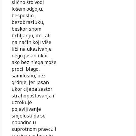
slično što vodi
lošem odgoju,
besposlici,
bezobrazluku,
beskorisnom
brbljanju, itd., ali
na način koji više
liči na ukazivanje
nego jasan ukor,
ako bez njega može
proći, blago,
samilosno, bez
grdnje, jer jasan
ukor cijepa zastor
strahopoštovanja i
uzrokuje
pojavljivanje
smjelosti da se
napadne u
suprotnom pravcu i
izaziva nastojanje