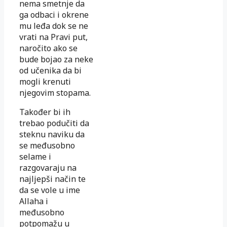
nema smetnje da
ga odbaci i okrene
mu leđa dok se ne
vrati na Pravi put,
naročito ako se
bude bojao za neke
od učenika da bi
mogli krenuti
njegovim stopama.
Također bi ih
trebao podučiti da
steknu naviku da
se međusobno
selame i
razgovaraju na
najljepši način te
da se vole u ime
Allaha i
međusobno
potpomažu u