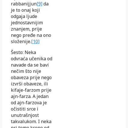
rabbanijjun
[9]
da
je to onaj koji
odgaja ljude
jednostavnijim
znanjem, prije
nego pređe na ono
složenije.
[10]
Šesto: Neka
odvraća učenika od
navade da se bavi
nečim što nije
obaveza prije nego
izvrši obaveze, ili
kifaje-farzom prije
ajn-farza. A jedan
od ajn-farzova je
očistiti srce i
unutrašnjost
takvalukom. I neka
pri tome krene od