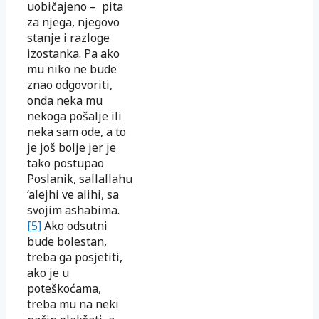
uobičajeno – pita
za njega, njegovo
stanje i razloge
izostanka. Pa ako
mu niko ne bude
znao odgovoriti,
onda neka mu
nekoga pošalje ili
neka sam ode, a to
je još bolje jer je
tako postupao
Poslanik, sallallahu
‘alejhi ve alihi, sa
svojim ashabima.
[5]
Ako odsutni
bude bolestan,
treba ga posjetiti,
ako je u
poteškoćama,
treba mu na neki