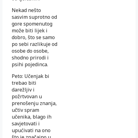
Nekad nešto
sasvim suprotno od
gore spomenutog
može biti lijek i
dobro, što se samo
po sebi razlikuje od
osobe do osobe,
shodno prirodi i
psihi pojedinca.
Peto: Učenjak bi
trebao biti
darežljiv i
požrtvovan u
prenošenju znanja,
učtiv spram
učenika, blago ih
savjetovati i
upućivati na ono
što je značajno u