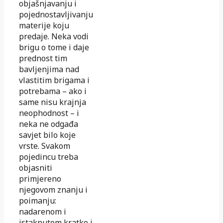
objašnjavanju i
pojednostavljivanju
materije koju
predaje. Neka vodi
brigu o tome i daje
prednost tim
bavljenjima nad
vlastitim brigama i
potrebama – ako i
same nisu krajnja
neophodnost – i
neka ne odgađa
savjet bilo koje
vrste. Svakom
pojedincu treba
objasniti
primjereno
njegovom znanju i
poimanju:
nadarenom i
istaknutom kratko i