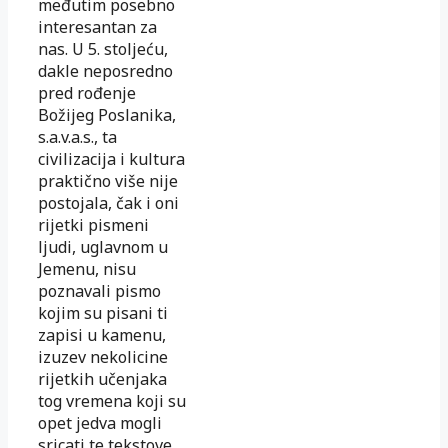
međutim posebno
interesantan za
nas. U 5. stoljeću,
dakle neposredno
pred rođenje
Božijeg Poslanika,
s.a.v.a.s., ta
civilizacija i kultura
praktično više nije
postojala, čak i oni
rijetki pismeni
ljudi, uglavnom u
Jemenu, nisu
poznavali pismo
kojim su pisani ti
zapisi u kamenu,
izuzev nekolicine
rijetkih učenjaka
tog vremena koji su
opet jedva mogli
sricati te tekstove.