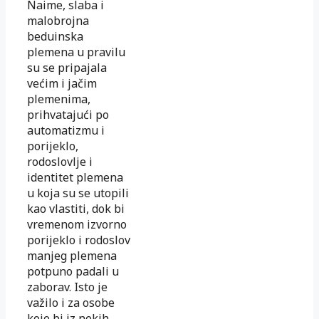
Naime, slaba i
malobrojna
beduinska
plemena u pravilu
su se pripajala
većim i jačim
plemenima,
prihvatajući po
automatizmu i
porijeklo,
rodoslovlje i
identitet plemena
u koja su se utopili
kao vlastiti, dok bi
vremenom izvorno
porijeklo i rodoslov
manjeg plemena
potpuno padali u
zaborav. Isto je
važilo i za osobe
koje bi iz nekih