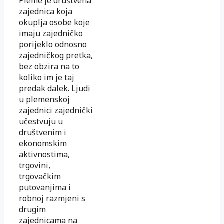
Pleme je društvena
zajednica koja
okuplja osobe koje
imaju zajedničko
porijeklo odnosno
zajedničkog pretka,
bez obzira na to
koliko im je taj
predak dalek. Ljudi
u plemenskoj
zajednici zajednički
učestvuju u
društvenim i
ekonomskim
aktivnostima,
trgovini,
trgovačkim
putovanjima i
robnoj razmjeni s
drugim
zajednicama na