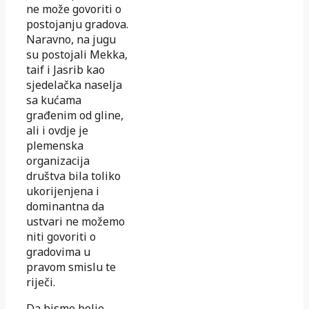
ne može govoriti o
postojanju gradova.
Naravno, na jugu
su postojali Mekka,
taif i Jasrib kao
sjedelačka naselja
sa kućama
građenim od gline,
ali i ovdje je
plemenska
organizacija
društva bila toliko
ukorijenjena i
dominantna da
ustvari ne možemo
niti govoriti o
gradovima u
pravom smislu te
riječi.
Da bismo bolje