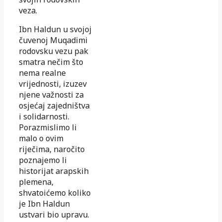
veza.
Ibn Haldun u svojoj
čuvenoj Muqadimi
rodovsku vezu pak
smatra nečim što
nema realne
vrijednosti, izuzev
njene važnosti za
osjećaj zajedništva
i solidarnosti.
Porazmislimo li
malo o ovim
riječima, naročito
poznajemo li
historijat arapskih
plemena,
shvatoićemo koliko
je Ibn Haldun
ustvari bio upravu.