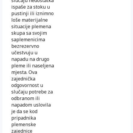
slučaju nedostatka
ispaše za stoku u
pustinji ili iznimno
loše materijalne
situacije plemena
skupa sa svojim
saplemenicima
bezrezervno
učestvuju u
napadu na drugo
pleme ili naseljena
mjesta. Ova
zajednička
odgovornost u
slučaju potrebe za
odbranom ili
napadom uslovila
je da se kod
pripadnika
plemenske
zajednice