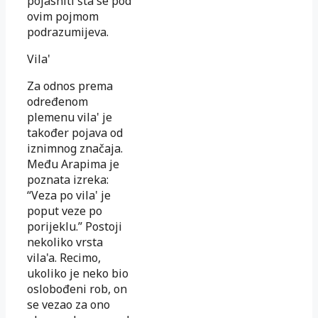
pojasniti šta se pod
ovim pojmom
podrazumijeva.
Vila'
Za odnos prema
određenom
plemenu vila' je
također pojava od
iznimnog značaja.
Među Arapima je
poznata izreka:
“Veza po vila' je
poput veze po
porijeklu.” Postoji
nekoliko vrsta
vila'a. Recimo,
ukoliko je neko bio
oslobođeni rob, on
se vezao za ono