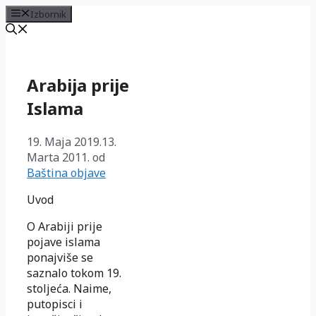
Izbornik
Preskoči
na
sadržaj
Arabija prije
Islama
19. Maja 2019.
13.
Marta 2011.
od
Baština objave
Uvod
O Arabiji prije
pojave islama
ponajviše se
saznalo tokom 19.
stoljeća. Naime,
putopisci i