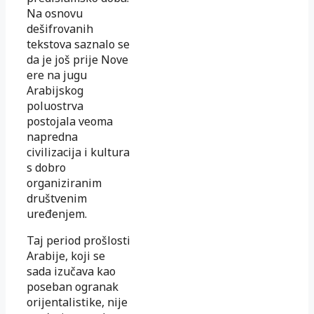
Na osnovu
dešifrovanih
tekstova saznalo se
da je još prije Nove
ere na jugu
Arabijskog
poluostrva
postojala veoma
napredna
civilizacija i kultura
s dobro
organiziranim
društvenim
uređenjem.
Taj period prošlosti
Arabije, koji se
sada izučava kao
poseban ogranak
orijentalistike, nije