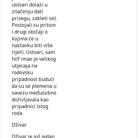
ustvari dolazi u
značenju dati
prisegu, zakleti se).
Postojali su pritom
i drugi običaji o
kojima će u
nastavku biti više
riječi. Ustvari, sam
hilf imao je velikog
utjecaja na
rodovsku
pripadnost budući
da su se plemena u
savezu međusobno
doživljavala kao
pripadnici istog
roda.
Dživar
Dživar je još jedan