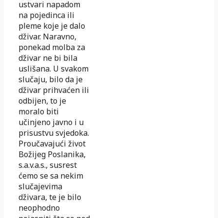
ustvari napadom
na pojedinca ili
pleme koje je dalo
dživar. Naravno,
ponekad molba za
dživar ne bi bila
uslišana. U svakom
slučaju, bilo da je
dživar prihvaćen ili
odbijen, to je
moralo biti
učinjeno javno i u
prisustvu svjedoka.
Proučavajući život
Božijeg Poslanika,
s.a.v.a.s., susrest
ćemo se sa nekim
slučajevima
dživara, te je bilo
neophodno