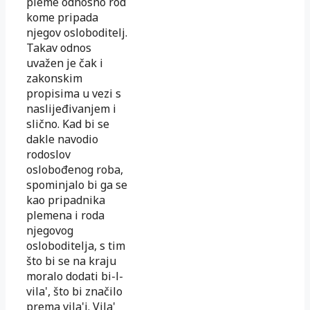
pleme odnosno rod
kome pripada
njegov osloboditelj.
Takav odnos
uvažen je čak i
zakonskim
propisima u vezi s
naslijeđivanjem i
slično. Kad bi se
dakle navodio
rodoslov
oslobođenog roba,
spominjalo bi ga se
kao pripadnika
plemena i roda
njegovog
osloboditelja, s tim
što bi se na kraju
moralo dodati bi-l-
vila', što bi značilo
prema vila'i. Vila'