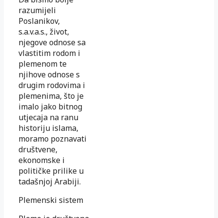
razumijeli
Poslanikov,
s.a.v.a.s., život,
njegove odnose sa
vlastitim rodom i
plemenom te
njihove odnose s
drugim rodovima i
plemenima, što je
imalo jako bitnog
utjecaja na ranu
historiju islama,
moramo poznavati
društvene,
ekonomske i
političke prilike u
tadašnjoj Arabiji.
Plemenski sistem