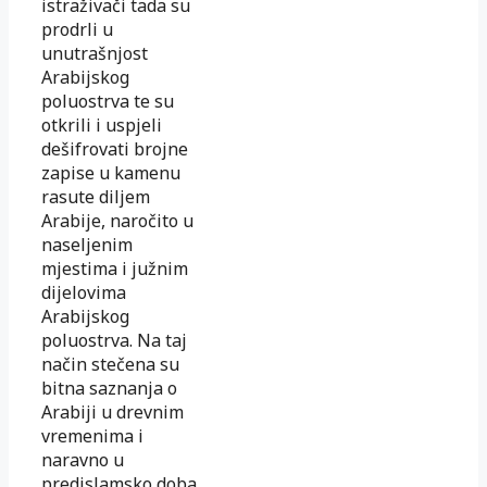
istraživači tada su
prodrli u
unutrašnjost
Arabijskog
poluostrva te su
otkrili i uspjeli
dešifrovati brojne
zapise u kamenu
rasute diljem
Arabije, naročito u
naseljenim
mjestima i južnim
dijelovima
Arabijskog
poluostrva. Na taj
način stečena su
bitna saznanja o
Arabiji u drevnim
vremenima i
naravno u
predislamsko doba.