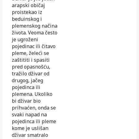
arapski običaj
proistekao iz
beduinskog i
plemenskog načina
života. Veoma često
je ugroženi
pojedinac ili čitavo
pleme, želeći se
zaštititi i spasiti
pred opasnošću,
tražilo dživar od
drugog, jačeg
pojedinca ili
plemena. Ukoliko
bi dživar bio
prihvaćen, onda se
svaki napad na
pojedinca ili pleme
kome je uslišan
dživar smatralo