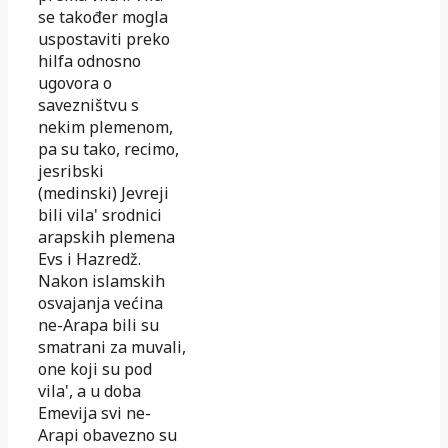
se također mogla
uspostaviti preko
hilfa odnosno
ugovora o
savezništvu s
nekim plemenom,
pa su tako, recimo,
jesribski
(medinski) Jevreji
bili vila' srodnici
arapskih plemena
Evs i Hazredž.
Nakon islamskih
osvajanja većina
ne-Arapa bili su
smatrani za muvali,
one koji su pod
vila', a u doba
Emevija svi ne-
Arapi obavezno su