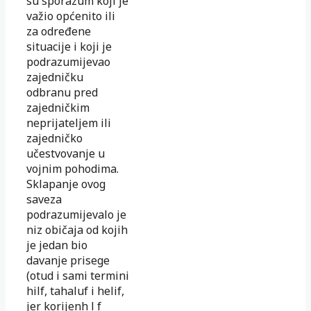
su sporazum koji je
važio općenito ili
za određene
situacije i koji je
podrazumijevao
zajedničku
odbranu pred
zajedničkim
neprijateljem ili
zajedničko
učestvovanje u
vojnim pohodima.
Sklapanje ovog
saveza
podrazumijevalo je
niz običaja od kojih
je jedan bio
davanje prisege
(otud i sami termini
hilf, tahaluf i helif,
jer korijenh l f