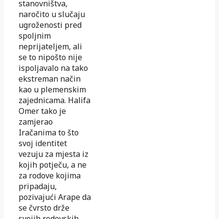
stanovništva,
naročito u slučaju
ugroženosti pred
spoljnim
neprijateljem, ali
se to nipošto nije
ispoljavalo na tako
ekstreman način
kao u plemenskim
zajednicama. Halifa
Omer tako je
zamjerao
Iračanima to što
svoj identitet
vezuju za mjesta iz
kojih potječu, a ne
za rodove kojima
pripadaju,
pozivajući Arape da
se čvrsto drže
svojih rodovskih