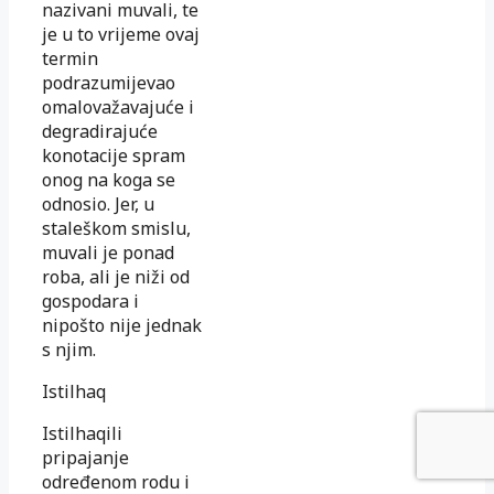
nazivani muvali, te
je u to vrijeme ovaj
termin
podrazumijevao
omalovažavajuće i
degradirajuće
konotacije spram
onog na koga se
odnosio. Jer, u
staleškom smislu,
muvali je ponad
roba, ali je niži od
gospodara i
nipošto nije jednak
s njim.
Istilhaq
Istilhaqili
pripajanje
određenom rodu i