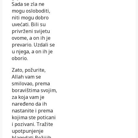
Sada se zla ne
mogu osloboditi,
niti mogu dobro
uvećati. Bili su
privrženi svijetu
ovome, a on ih je
prevario. Uzdali se
u njega, a on ih je
oborio.
Zato, požurite,
Allah vam se
smilovao, prema
boravištima svojim,
za koja vam je
naređeno da ih
nastanite i prema
kojima ste poticani
i pozivani. Tražite
upotpunjenje
blagodati Božijih