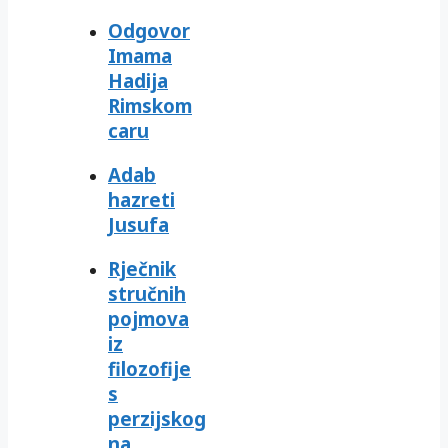
Odgovor
Imama
Hadija
Rimskom
caru
Adab
hazreti
Jusufa
Rječnik
stručnih
pojmova
iz
filozofije
s
perzijskog
na