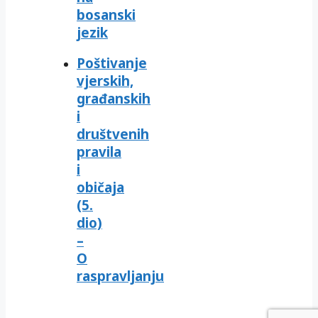
bosanski
jezik
Poštivanje
vjerskih,
građanskih
i
društvenih
pravila
i
običaja
(5.
dio)
–
O
raspravljanju