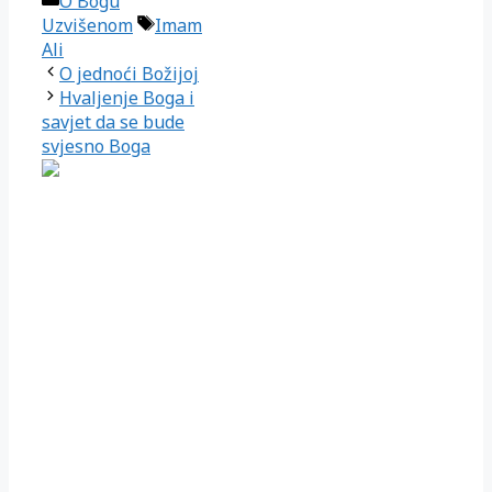
O Bogu
Oznake
Uzvišenom
Imam
Ali
O jednoći Božijoj
Hvaljenje Boga i
savjet da se bude
svjesno Boga