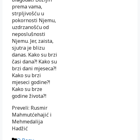
prema vama,
strpljivošću u
pokornosti Njemu,
uzdrzanošću od
neposlušnosti
Njemu. Jer, zaista,
sjutra je blizu
danas. Kako su brzi
časi dana?! Kako su
brzi dani mjeseca?!
Kako su brzi
mjeseci godine?!
Kako su brze
godine života?!
Preveli: Rusmir
Mahmutćehajić i
Mehmedalija
Hadžić
Kategorije