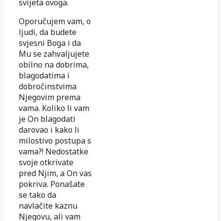
svijeta ovoga.
Oporučujem vam, o
ljudi, da budete
svjesni Boga i da
Mu se zahvaljujete
obilno na dobri
ma,
blagodatima i
dobročinstvima
Njegovim prema
vama. Koliko li vam
je On blagodati
darovao i kako li
milostivo postupa s
vama?! Nedostatke
svoje otkrivate
pred Njim, a On vas
pokriva. Ponašate
se tako da
navlačite kaznu
Njegovu, ali vam