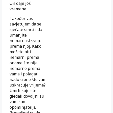
On daje još
vremena.
Također vas
savjetujem da se
sjećate smrti i da
umanjite
nemarnost svoju
prema njoj. Kako
možete biti
nemarni prema
onome što nije
nemarno prema
vama i polagati
nadu u ono što vam
uskraćuje vrijeme?
Umrli koje ste
gledali dovoljni su
vam kao
opominjatelji.
Prenošeni su do