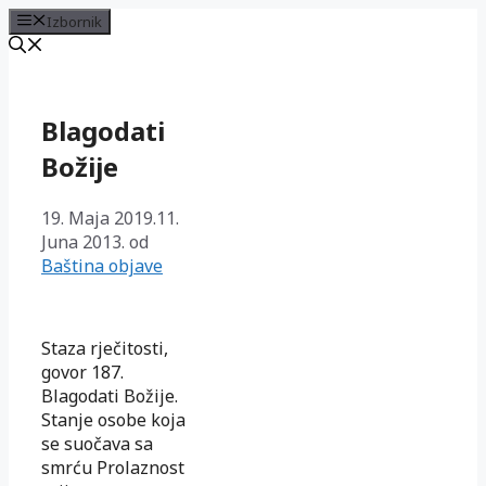
Izbornik
Preskoči
na
sadržaj
Blagodati
Božije
19. Maja 2019.
11.
Juna 2013.
od
Baština objave
Staza rječitosti,
govor 187.
Blagodati Božije.
Stanje osobe koja
se suočava sa
smrću Prolaznost