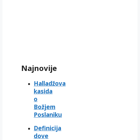
Najnovije
Halladžova
kasida
o
Božjem
Poslaniku
Definicija
dove