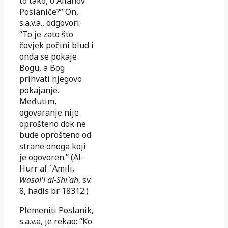
to tako, o Allahov
Poslaniče?” On,
s.a.v.a., odgovori:
“To je zato što
čovjek počini blud i
onda se pokaje
Bogu, a Bog
prihvati njegovo
pokajanje.
Međutim,
ogovaranje nije
oprošteno dok ne
bude oprošteno od
strane onoga koji
je ogovoren.” (Al-
Hurr al-`Amili,
Wasai'l al-Shi`ah
, sv.
8, hadis br. 18312.)
Plemeniti Poslanik,
s.a.v.a, je rekao: “Ko