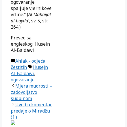
ogovaranje
spaljuje vjernikove
vrline.” (
Al-Mahajjat
al-bayda’
, sv. 5, str.
264.)
Preveo sa
engleskog: Husein
Al-Baldawi
Kategorije
Ahlak - odjeća
Oznake
čestitih
Husejn
Al-Baldawi
,
ogovaranje
Mjera mudrosti –
zadovoljstvo
sudbinom
Uvod u komentar
predaje o Miradžu
(1.)