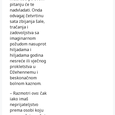
pitanju će te
nadvladati. Onda
odvagaj četvrtinu
sata zbijanja šale,
tračanja i
zadovoljstva sa
imaginarnom
požudom nasuprot
hiljadama i
hiljadama godina
nesreće ili vječnog
prokletstva u
Džehennemu i
beskonačnom
bolnom kaznom.
– Razmotri ovo: čak
iako imaš
neprijateljstvo
prema osobi koju