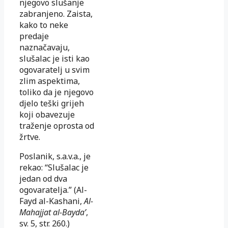
njegovo slušanje
zabranjeno. Zaista,
kako to neke
predaje
naznačavaju,
slušalac je isti kao
ogovaratelj u svim
zlim aspektima,
toliko da je njegovo
djelo teški grijeh
koji obavezuje
traženje oprosta od
žrtve.
Poslanik, s.a.v.a., je
rekao: “Slušalac je
jedan od dva
ogovaratelja.” (Al-
Fayd al-Kashani,
Al-
Mahajjat al-Bayda’
,
sv. 5, str. 260.)