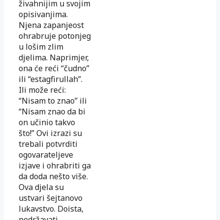
živahnijim u svojim
opisivanjima.
Njena zapanjeost
ohrabruje potonjeg
u lošim zlim
djelima. Naprimjer,
ona će reći “čudno”
ili “estagfirullah”.
Ili može reći:
“Nisam to znao” ili
“Nisam znao da bi
on učinio takvo
što!” Ovi izrazi su
trebali potvrditi
ogovarateljeve
izjave i ohrabriti ga
da doda nešto više.
Ova djela su
ustvari šejtanovo
lukavstvo. Doista,
podržavati