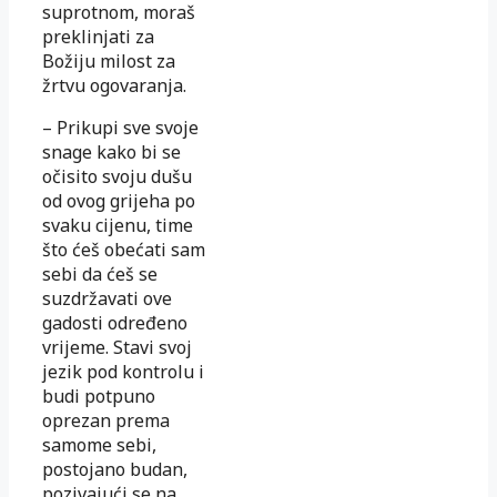
suprotnom, moraš
preklinjati za
Božiju milost za
žrtvu ogovaranja.
– Prikupi sve svoje
snage kako bi se
očisito svoju dušu
od ovog grijeha po
svaku cijenu, time
što ćeš obećati sam
sebi da ćeš se
suzdržavati ove
gadosti određeno
vrijeme. Stavi svoj
jezik pod kontrolu i
budi potpuno
oprezan prema
samome sebi,
postojano budan,
pozivajući se na