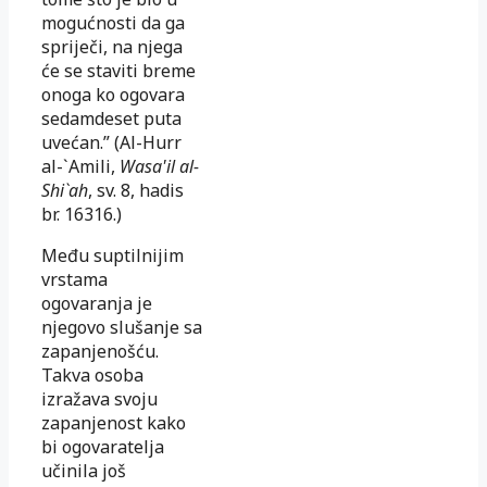
mogućnosti da ga
spriječi, na njega
će se staviti breme
onoga ko ogovara
sedamdeset puta
uvećan.” (Al-Hurr
al-`Amili,
Wasa'il al-
Shi`ah
, sv. 8, hadis
br. 16316.)
Među suptilnijim
vrstama
ogovaranja je
njegovo slušanje sa
zapanjenošću.
Takva osoba
izražava svoju
zapanjenost kako
bi ogovaratelja
učinila još