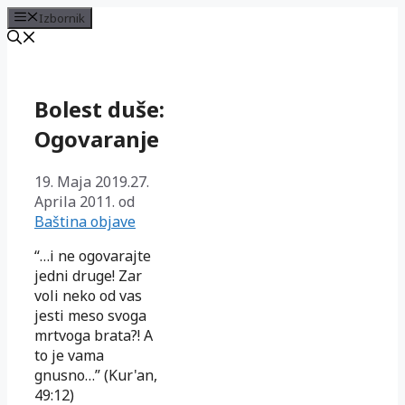
Izbornik
Preskoči
na
sadržaj
Bolest duše:
Ogovaranje
19. Maja 2019.
27.
Aprila 2011.
od
Baština objave
“…i ne ogovarajte
jedni druge! Zar
voli neko od vas
jesti meso svoga
mrtvoga brata?! A
to je vama
gnusno…” (Kur'an,
49:12)