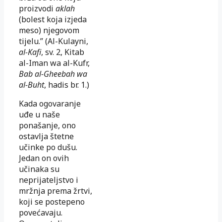
proizvodi
aklah
(bolest koja izjeda
meso) njegovom
tijelu.” (Al-Kulayni,
al-Kafi
, sv. 2, Kitab
al-Iman wa al-Kufr,
Bab al-Gheebah wa
al-Buht
, hadis br. 1.)
Kada ogovaranje
uđe u naše
ponašanje, ono
ostavlja štetne
učinke po dušu.
Jedan on ovih
učinaka su
neprijateljstvo i
mržnja prema žrtvi,
koji se postepeno
povećavaju.