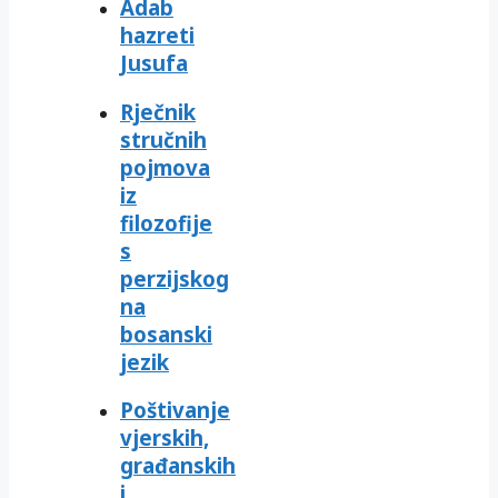
Adab
hazreti
Jusufa
Rječnik
stručnih
pojmova
iz
filozofije
s
perzijskog
na
bosanski
jezik
Poštivanje
vjerskih,
građanskih
i