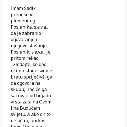
Imam Sadik
prenosi od
plemenitog
Poslanika, s.a.v.a.,
da je zabranio i
ogovaranje i
njegovo slušanje.
Poslanik, s.a.v.a., je
pritom rekao:
“Gledajte, ko god
učini uslugu svome
bratu spriječivši ga
da ogovora na
skupu, Bog će ga
sačuvati od hiljadu
vrsta zala na Ovom
i na Budućem
svijetu. A ako on to
ne učini, uprkos
tome što je bio u