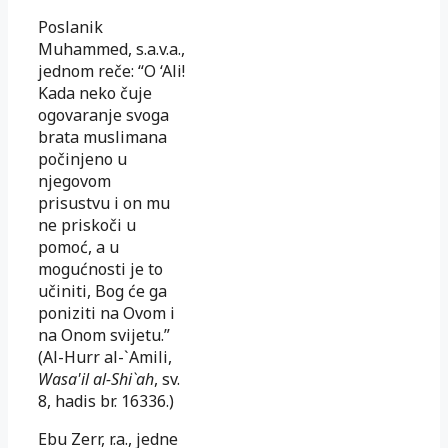
Poslanik
Muhammed, s.a.v.a.,
jednom reče: “O ‘Ali!
Kada neko čuje
ogovaranje svoga
brata muslimana
počinjeno u
njegovom
prisustvu i on mu
ne priskoči u
pomoć, a u
mogućnosti je to
učiniti, Bog će ga
poniziti na Ovom i
na Onom svijetu.”
(Al-Hurr al-`Amili,
Wasa'il al-Shi`ah
, sv.
8, hadis br. 16336.)
Ebu Zerr, r.a., jedne