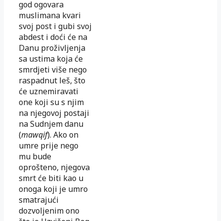
god ogovara
muslimana kvari
svoj post i gubi svoj
abdest i doći će na
Danu proživljenja
sa ustima koja će
smrdjeti više nego
raspadnut leš, što
će uznemiravati
one koji su s njim
na njegovoj postaji
na Sudnjem danu
(
mawqif
). Ako on
umre prije nego
mu bude
oprošteno, njegova
smrt će biti kao u
onoga koji je umro
smatrajući
dozvoljenim ono