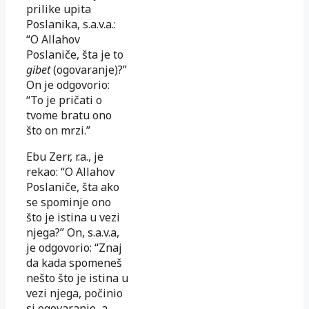
prilike upita
Poslanika, s.a.v.a.:
“O Allahov
Poslaniče, šta je to
gibet
(ogovaranje)?”
On je odgovorio:
“To je pričati o
tvome bratu ono
što on mrzi.”
Ebu Zerr, r.a., je
rekao: “O Allahov
Poslaniče, šta ako
se spominje ono
što je istina u vezi
njega?” On, s.a.v.a,
je odgovorio: “Znaj
da kada spomeneš
nešto što je istina u
vezi njega, počinio
si ogovaranje, a