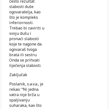
često rezultat
slabosti duše
ogovaratelja, kao
što je kompleks
inferiornosti.
Trebao bi zaviriti u
svoju dušu i
pronaći slabosti
koje te nagone da
ogovaraš tvoga
brata ili sestru.
Onda se prihvati
liječenja slabosti.
Zaključak
Poslanik, s.a.v.a., je
rekao: “Ni jedna
vatra nije brža u
spaljivanju
suharaka, kao što