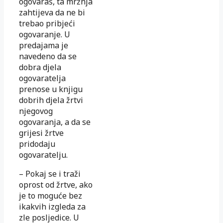
ogovaraš, ta mržnja
zahtijeva da ne bi
trebao pribjeći
ogovaranje. U
predajama je
navedeno da se
dobra djela
ogovaratelja
prenose u knjigu
dobrih djela žrtvi
njegovog
ogovaranja, a da se
grijesi žrtve
pridodaju
ogovaratelju.
– Pokaj se i traži
oprost od žrtve, ako
je to moguće bez
ikakvih izgleda za
zle posljedice. U