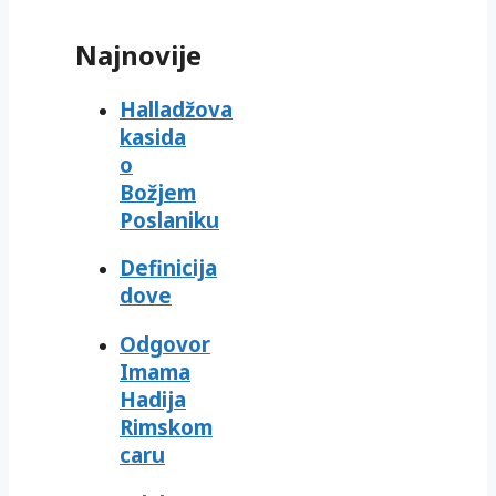
Najnovije
Halladžova
kasida
o
Božjem
Poslaniku
Definicija
dove
Odgovor
Imama
Hadija
Rimskom
caru