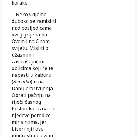
korake:
– Neko vrijemo
duboko se zamisliti
nad posljedicama
ovog grijeha na
Ovom i na Onom
svijetu. Misliti o
užasnim i
zastrašujućim
oblicima koji će te
napasti u kaburu
(
Berzahu
) u na
Danu proživljenja.
Obrati pažnju na
riječi časnog
Poslanika, s.a.v.a., i
njegove porodice,
mir s njima, jer
biseri njihove
mudrosti po ovom