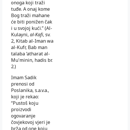
onoga koji traži
tuđe. A onaj kome
Bog traži mahane
će biti ponižen čak
i u svojoj kući.” (Al-
Kulayni,
al-Kafi
, sv.
2, Kitab al-Iman wa
al-Kufr, Bab man
talaba ‘atharat al-
Mu'minin, hadis br.
2.)
Imam Sadik
prenosi od
Poslanika, s.a.v.a.,
koji je rekao:
“Pustoš koju
proizvodi
ogovaranje
čovjekovoj vjeri je
brža od one koju