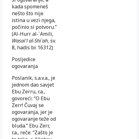
kada spomeneš
nešto što nije
istina u vezi njega,
počinio si potvoru.”
(Al-Hurr al-`Amili,
Wasai'l al-Shi`ah
, sv.
8, hadis br. 16312)
Posljedice
ogovaranja
Poslanik, s.a.v.a., je
jednom dao savjet
Ebu Zerru, r.a.,
govoreći: “O Ebu
Zerr! Čuvaj se
ogovaranja, jer je
ogovaranje teže od
bluda.” Ebu Zerr,
r.a., reče: “Zašto je