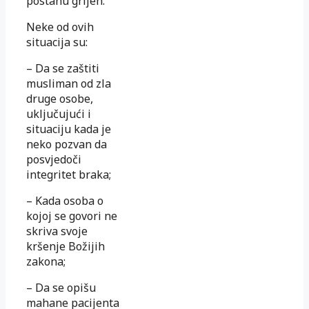
postanu grijeh.
Neke od ovih
situacija su:
– Da se zaštiti
musliman od zla
druge osobe,
uključujući i
situaciju kada je
neko pozvan da
posvjedoči
integritet braka;
– Kada osoba o
kojoj se govori ne
skriva svoje
kršenje Božijih
zakona;
– Da se opišu
mahane pacijenta