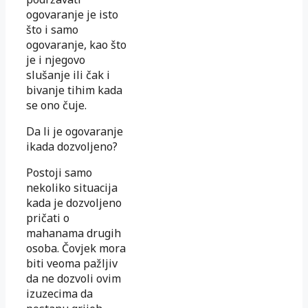
ogovaranje je isto
što i samo
ogovaranje, kao što
je i njegovo
slušanje ili čak i
bivanje tihim kada
se ono čuje.
Da li je ogovaranje
ikada dozvoljeno?
Postoji samo
nekoliko situacija
kada je dozvoljeno
pričati o
mahanama drugih
osoba
.
Čovjek mora
biti veoma pažljiv
da ne dozvoli ovim
izuzecima da