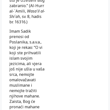
što je Uzvišeni Bog
zabranio.” (Al-Hurr
al-`Amili,
Wasa'il al-
Shi`ah
, sv. 8, hadis
br. 16316.)
Imam Sadik
prenosi od
Poslanika, s.a.v.a.,
koji je rekao: “O vi
koji ste prihvatili
islam svojim
jezicima, ali vjera
još nije ušla u vaša
srca, nemojte
omalovažavati
muslimane i
nemojte tražiti
njihove mahane.
Zaista, Bog će
pronaći mahane