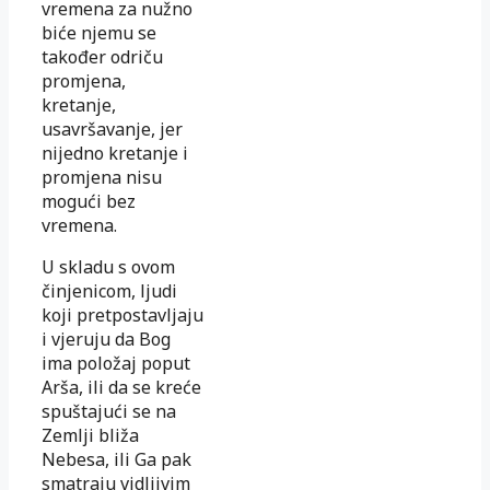
vremena za nužno
biće njemu se
također odriču
promjena,
kretanje,
usavršavanje, jer
nijedno kretanje i
promjena nisu
mogući bez
vremena.
U skladu s ovom
činjenicom, ljudi
koji pretpostavljaju
i vjeruju da Bog
ima položaj poput
Arša, ili da se kreće
spuštajući se na
Zemlji bliža
Nebesa, ili Ga pak
smatraju vidljivim