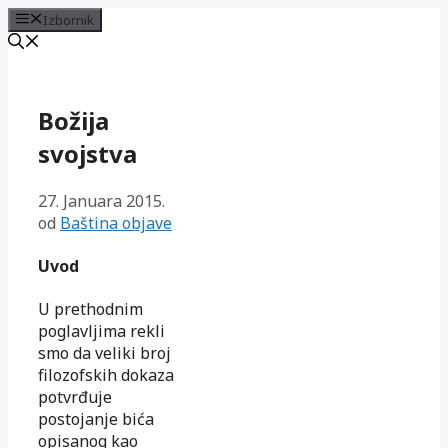
Izbornik
Preskoči
na
sadržaj
Božija
svojstva
27. Januara 2015.
od
Baština objave
Uvod
U prethodnim
poglavljima rekli
smo da veliki broj
filozofskih dokaza
potvrđuje
postojanje bića
opisanog kao