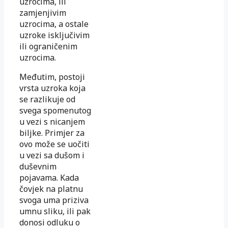
uzrocima, ili
zamjenjivim
uzrocima, a ostale
uzroke isključivim
ili ograničenim
uzrocima.
Međutim, postoji
vrsta uzroka koja
se razlikuje od
svega spomenutog
u vezi s nicanjem
biljke. Primjer za
ovo može se uočiti
u vezi sa dušom i
duševnim
pojavama. Kada
čovjek na platnu
svoga uma priziva
umnu sliku, ili pak
donosi odluku o