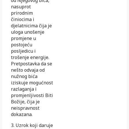
od Njegovog bića,
nasuprot
prirodnim
činiocima i
djelatnicima čija je
uloga unošenje
promjene u
postojeću
posljedicu i
trošenje energije.
Pretpostavka da se
nešto odvaja od
nužnog bića
iziskuje mogućnost
razlaganja i
promjenljivosti Biti
Božije, čija je
neispravnost
dokazana.
3. Uzrok koji daruje