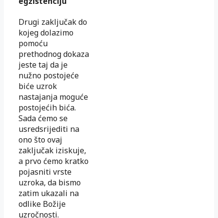
egzistenciju
Drugi zaključak do
kojeg dolazimo
pomoću
prethodnog dokaza
jeste taj da je
nužno postojeće
biće uzrok
nastajanja moguće
postojećih bića.
Sada ćemo se
usredsrijediti na
ono što ovaj
zaključak iziskuje,
a prvo ćemo kratko
pojasniti vrste
uzroka, da bismo
zatim ukazali na
odlike Božije
uzročnosti.