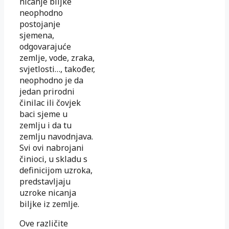
nicanje biljke
neophodno
postojanje
sjemena,
odgovarajuće
zemlje, vode, zraka,
svjetlosti…, također,
neophodno je da
jedan prirodni
činilac ili čovjek
baci sjeme u
zemlju i da tu
zemlju navodnjava.
Svi ovi nabrojani
činioci, u skladu s
definicijom uzroka,
predstavljaju
uzroke nicanja
biljke iz zemlje.
Ove različite