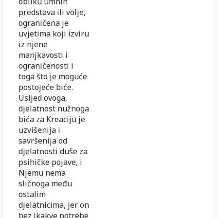
obliku umnih
predstava ili volje,
ograničena je
uvjetima koji izviru
iz njene
manjkavosti i
ograničenosti i
toga što je moguće
postojeće biće.
Usljed ovoga,
djelatnost nužnoga
bića za Kreaciju je
uzvišenija i
savršenija od
djelatnosti duše za
psihičke pojave, i
Njemu nema
sličnoga među
ostalim
djelatnicima, jer on
bez ikakve potrebe