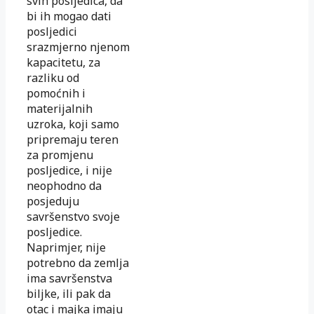
svih posljedica, da
bi ih mogao dati
posljedici
srazmjerno njenom
kapacitetu, za
razliku od
pomoćnih i
materijalnih
uzroka, koji samo
pripremaju teren
za promjenu
posljedice, i nije
neophodno da
posjeduju
savršenstvo svoje
posljedice.
Naprimjer, nije
potrebno da zemlja
ima savršenstva
biljke, ili pak da
otac i majka imaju