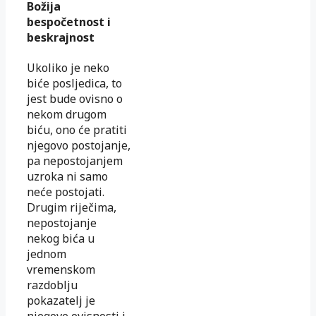
Božija
bespočetnost i
beskrajnost
Ukoliko je neko
biće posljedica, to
jest bude ovisno o
nekom drugom
biću, ono će pratiti
njegovo postojanje,
pa nepostojanjem
uzroka ni samo
neće postojati.
Drugim riječima,
nepostojanje
nekog bića u
jednom
vremenskom
razdoblju
pokazatelj je
njegove ovisnosti i