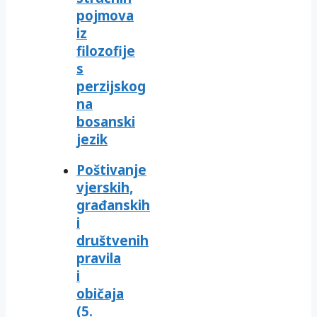
pojmova
iz
filozofije
s
perzijskog
na
bosanski
jezik
Poštivanje
vjerskih,
građanskih
i
društvenih
pravila
i
običaja
(5.