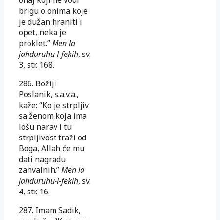
brigu o onima koje
je dužan hraniti i
opet, neka je
proklet.”
Men la
jahduruhu-l-fekih
, sv.
3, str. 168.
286. Božiji
Poslanik, s.a.v.a.,
kaže: “Ko je strpljiv
sa ženom koja ima
lošu narav i tu
strpljivost traži od
Boga, Allah će mu
dati nagradu
zahvalnih.”
Men la
jahduruhu-l-fekih
, sv.
4, str. 16.
287. Imam Sadik,