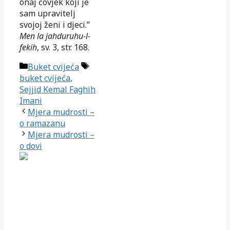
onaj čovjek koji je
sam upravitelj
svojoj ženi i djeci.”
Men la jahduruhu-l-
fekih
, sv. 3, str. 168.
Kategorije
Oznake
Buket cvijeća
buket cvijeća
,
Sejjid Kemal Faghih
Imani
Mjera mudrosti –
o ramazanu
Mjera mudrosti –
o dovi