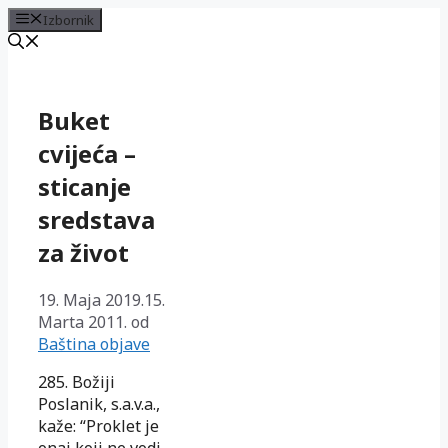
Izbornik
Preskoči
na
sadržaj
Buket
cvijeća –
sticanje
sredstava
za život
19. Maja 2019.
15.
Marta 2011.
od
Baština objave
285. Božiji
Poslanik, s.a.v.a.,
kaže: “Proklet je
onaj koji ne vodi