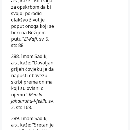
a.s., kaže: “Ko traga
za opskrbom da bi
svojoj porodici
olakšao život je
poput onoga koji se
bori na Božijem
putu.”
El-Kafi
, sv. 5,
str. 88.
288. Imam Sadik,
a.s., kaže: “Dovoljan
grijeh čovjeku je da
napusti obavezu
skrbi prema onima
koji su ovisni o
njemu.”
Men la
jahduruhu-l-fekih
, sv.
3, str. 168.
289. Imam Sadik,
a.s., kaže: “Sretan je