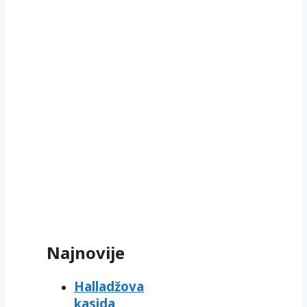
Najnovije
Halladžova
kasida