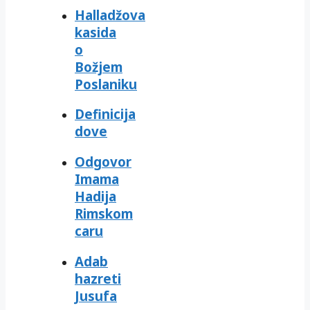
Halladžova
kasida
o
Božjem
Poslaniku
Definicija
dove
Odgovor
Imama
Hadija
Rimskom
caru
Adab
hazreti
Jusufa