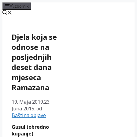
Izbornik
Preskoči
na
sadržaj
Djela koja se
odnose na
posljednjih
deset dana
mjeseca
Ramazana
19. Maja 2019.
23.
Juna 2015.
od
Baština objave
Gusul (obredno
kupanje)