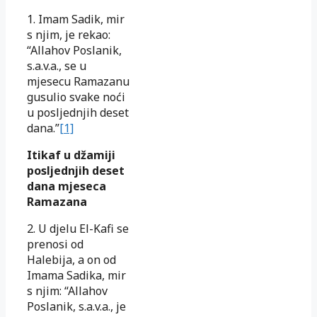
1. Imam Sadik, mir
s njim, je rekao:
“Allahov Poslanik,
s.a.v.a., se u
mjesecu Ramazanu
gusulio svake noći
u posljednjih deset
dana.”
[1]
Itikaf u džamiji
posljednjih deset
dana mjeseca
Ramazana
2. U djelu El-Kafi se
prenosi od
Halebija, a on od
Imama Sadika, mir
s njim: “Allahov
Poslanik, s.a.v.a., je