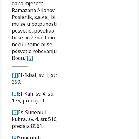
dana mjeseca
Ramazana Allahov
Poslanik, s.a.v.a., bi
mu se u potpunosti
posvetio, povukao
bi se od žena, bdio
noću i samo bi se
posvetio robovanju
Bogu.”
[5]
[1]
El-Ikbal, sv. 1, str.
359.
[2]
El-Kafi, sv. 4, str.
175, predaja 1.
[3]
Es-Sunenu-l-
kubra, sv. 4, str. 516,
predaja 8561.
[4]
Sunenu-t-