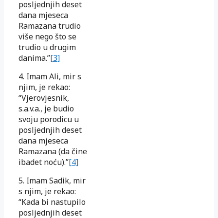
posljednjih deset
dana mjeseca
Ramazana trudio
više nego što se
trudio u drugim
danima.”
[3]
4. Imam Ali, mir s
njim, je rekao:
“Vjerovjesnik,
s.a.v.a., je budio
svoju porodicu u
posljednjih deset
dana mjeseca
Ramazana (da čine
ibadet noću).”
[4]
5. Imam Sadik, mir
s njim, je rekao:
“Kada bi nastupilo
posljednjih deset