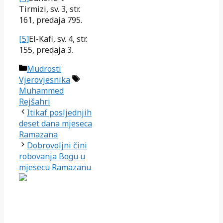
Tirmizi, sv. 3, str.
161, predaja 795.
[5]
El-Kafi, sv. 4, str.
155, predaja 3.
Kategorije
Mudrosti
Oznake
Vjerovjesnika
Muhammed
Rejšahri
Itikaf posljednjih
deset dana mjeseca
Ramazana
Dobrovoljni čini
robovanja Bogu u
mjesecu Ramazanu