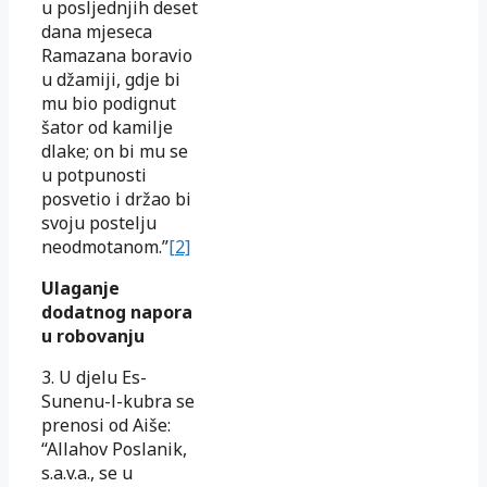
u posljednjih deset
dana mjeseca
Ramazana boravio
u džamiji, gdje bi
mu bio podignut
šator od kamilje
dlake; on bi mu se
u potpunosti
posvetio i držao bi
svoju postelju
neodmotanom.”
[2]
Ulaganje
dodatnog napora
u robovanju
3. U djelu Es-
Sunenu-l-kubra se
prenosi od Aiše:
“Allahov Poslanik,
s.a.v.a., se u