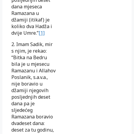
dana mjeseca
Ramazana u
džamiji (itikaf) je
koliko dva Hadža i
dvije Umre.”
[1]
2. Imam Sadik, mir
s njim, je rekao:
“Bitka na Bedru
bila je u mjesecu
Ramazanu i Allahov
Poslanik, s.a.v.a.,
nije boravio u
džamiji njegovih
posljednjih deset
dana pa je
sljedećeg
Ramazana boravio
dvadeset dana:
deset za tu godinu,