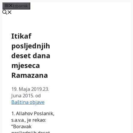
Izbornik
Preskoči
na
sadržaj
Itikaf
posljednjih
deset dana
mjeseca
Ramazana
19. Maja 2019.
23.
Juna 2015.
od
Baština objave
1. Allahov Poslanik,
s.a.v.a., je rekao:
“Boravak
posljednjih deset