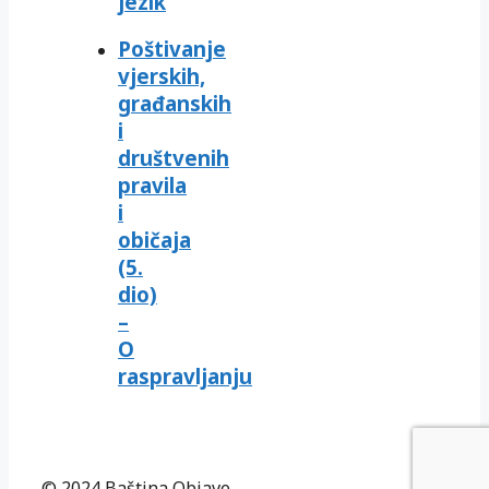
jezik
Poštivanje
vjerskih,
građanskih
i
društvenih
pravila
i
običaja
(5.
dio)
–
O
raspravljanju
© 2024 Baština Objave