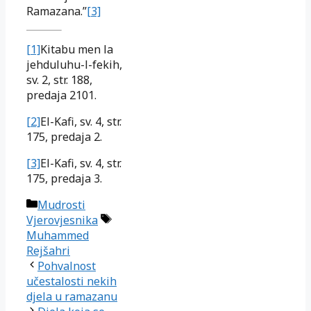
Ramazana.”
[3]
[1]
Kitabu men la
jehduluhu-l-fekih,
sv. 2, str. 188,
predaja 2101.
[2]
El-Kafi, sv. 4, str.
175, predaja 2.
[3]
El-Kafi, sv. 4, str.
175, predaja 3.
Kategorije
Mudrosti
Oznake
Vjerovjesnika
Muhammed
Rejšahri
Pohvalnost
učestalosti nekih
djela u ramazanu