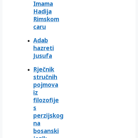
Imama
Hadija
Rimskom
caru
Adab
hazreti
Jusufa
Rječnik
stručnih
pojmova
iz
filozofije
s
perzijskog
na
bosanski