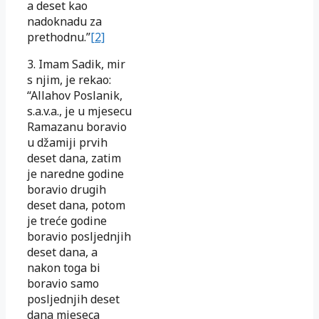
a deset kao
nadoknadu za
prethodnu.”
[2]
3. Imam Sadik, mir
s njim, je rekao:
“Allahov Poslanik,
s.a.v.a., je u mjesecu
Ramazanu boravio
u džamiji prvih
deset dana, zatim
je naredne godine
boravio drugih
deset dana, potom
je treće godine
boravio posljednjih
deset dana, a
nakon toga bi
boravio samo
posljednjih deset
dana mjeseca