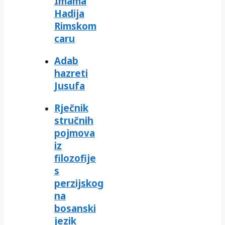
Imama
Hadija
Rimskom
caru
Adab
hazreti
Jusufa
Rječnik
stručnih
pojmova
iz
filozofije
s
perzijskog
na
bosanski
jezik