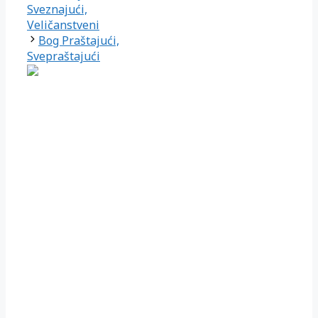
Sveznajući,
Veličanstveni
Bog Praštajući,
Svepraštajući