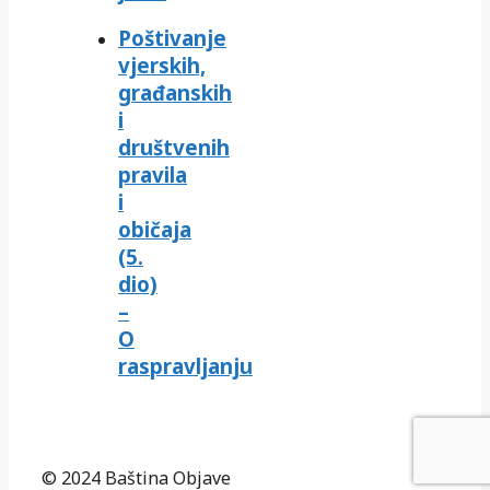
Poštivanje
vjerskih,
građanskih
i
društvenih
pravila
i
običaja
(5.
dio)
–
O
raspravljanju
© 2024 Baština Objave