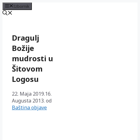
Izbornik
Preskoči
na
sadržaj
Dragulj
Božije
mudrosti u
Šitovom
Logosu
22. Maja 2019.
16.
Augusta 2013.
od
Baština objave