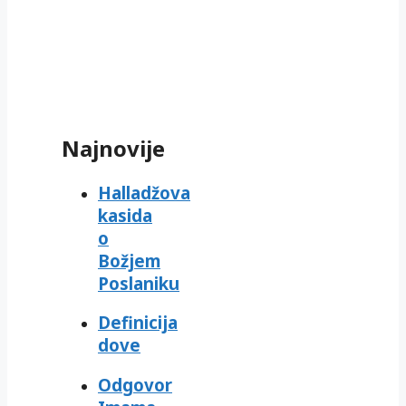
Najnovije
Halladžova
kasida
o
Božjem
Poslaniku
Definicija
dove
Odgovor