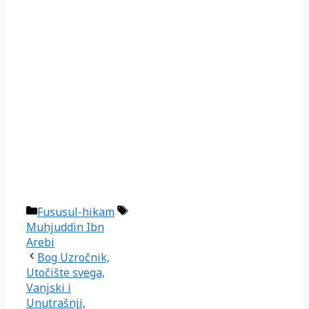
Kategorije
Oznake
Fususul-hikam
Muhjuddin Ibn
Arebi
Bog Uzročnik,
Utočište svega,
Vanjski i
Unutrašnji,