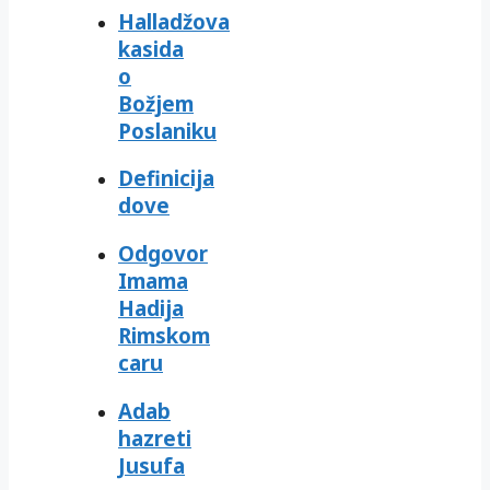
Halladžova
kasida
o
Božjem
Poslaniku
Definicija
dove
Odgovor
Imama
Hadija
Rimskom
caru
Adab
hazreti
Jusufa