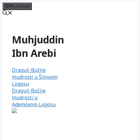
Izbornik
Preskoči
na
sadržaj
Muhjuddin
Ibn Arebi
Dragulj Božije
mudrosti u Šitovom
Logosu
Dragulj Božije
mudrosti u
Ademovom Logosu