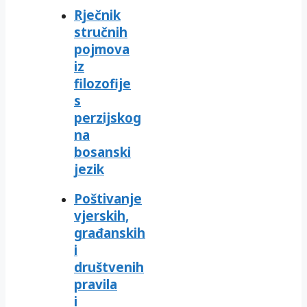
Rječnik
stručnih
pojmova
iz
filozofije
s
perzijskog
na
bosanski
jezik
Poštivanje
vjerskih,
građanskih
i
društvenih
pravila
i