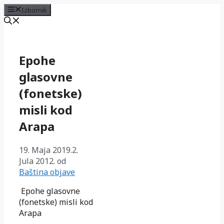
Izbornik
Preskoči
na
sadržaj
Epohe
glasovne
(fonetske)
misli kod
Arapa
19. Maja 2019.
2.
Jula 2012.
od
Baština objave
Epohe glasovne
(fonetske) misli kod
Arapa