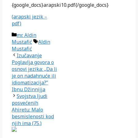
{google_docs}arapski10.pdf{/google_docs}
(arapski jezik –
pdf)
Kategorije
mr. Aldin
Oznake
Mustafić
Aldin
Mustafić
Izučavanje
Poglavlja govora o
osnovi jezika: „Da li
je on nadahnuće ili
idiomatizacija?”
Ibnu Džinnijja
Svojstva ljudi
posvećenih
Ahiretu: Malo
besmislenosti kod
njih ima (75.)