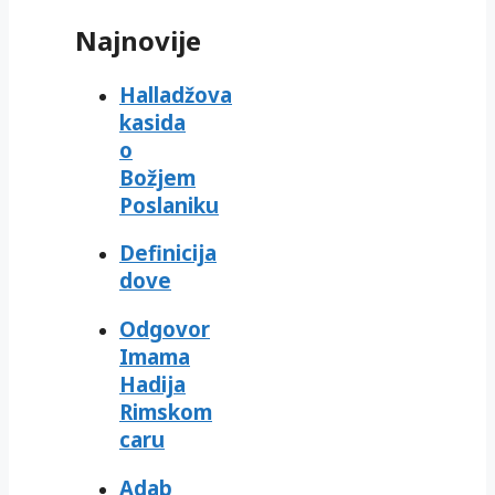
Najnovije
Halladžova
kasida
o
Božjem
Poslaniku
Definicija
dove
Odgovor
Imama
Hadija
Rimskom
caru
Adab