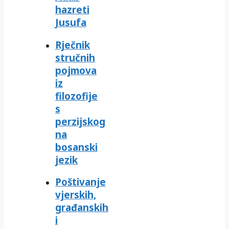
hazreti
Jusufa
Rječnik
stručnih
pojmova
iz
filozofije
s
perzijskog
na
bosanski
jezik
Poštivanje
vjerskih,
građanskih
i