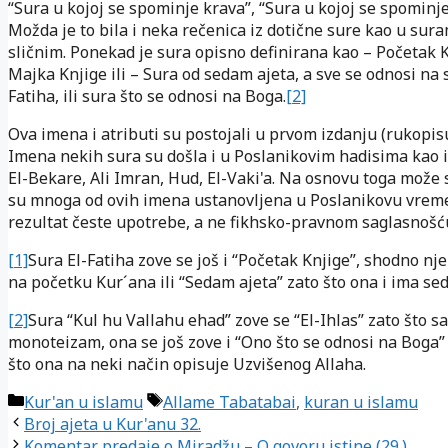
“Sura u kojoj se spominje krava”, “Sura u kojoj se spominje
Možda je to bila i neka rečenica iz dotične sure kao u sura
sličnim. Ponekad je sura opisno definirana kao – Početak 
Majka Knjige ili – Sura od sedam ajeta, a sve se odnosi na 
Fatiha, ili sura što se odnosi na Boga.
[2]
Ova imena i atributi su postojali u prvom izdanju (rukopis
Imena nekih sura su došla i u Poslanikovim hadisima kao
El-Bekare, Ali Imran, Hud, El-Vaki'a. Na osnovu toga može s
su mnoga od ovih imena ustanovljena u Poslanikovu vrem
rezultat česte upotrebe, a ne fikhsko-pravnom saglasnošć
[1]
Sura El-Fatiha zove se još i “Početak Knjige”, shodno n
na početku Kur´ana ili “Sedam ajeta” zato što ona i ima se
[2]
Sura “Kul hu Vallahu ehad” zove se “El-Ihlas” zato što sa
monoteizam, ona se još zove i “Ono što se odnosi na Boga”
što ona na neki način opisuje Uzvišenog Allaha.
Kategorije
Oznake
Kur'an u islamu
Allame Tabatabai
,
kuran u islamu
Broj ajeta u Kur'anu 32.
Komentar predaje o Miradžu – O govoru istine (29.)