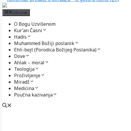
Izbornik
O Bogu Uzvišenom
Kur'an Časni
Hadis
Muhammed Božiji poslanik
Ehli-bejt (Porodica Božijeg Poslanika)
Dove
Ahlak – moral
Teologija
Proživljenje
Miradž
Medicina
Poučna kazivanja