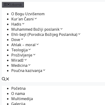
Izbornik
O Bogu Uzvišenom
Kur'an Časni
Hadis
Muhammed Božiji poslanik
Ehli-bejt (Porodica Božijeg Poslanika)
Dove
Ahlak – moral
Teologija
Proživljenje
Miradž
Medicina
Poučna kazivanja
Preskoči
Početna
na
O nama
sadržaj
Multimedija
Galerija