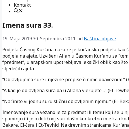
Kontakt
Imena sura 33.
19. Maja 2019.
30. Septembra 2011.
od
Baština objave
Podjela Časnog Kur'ana na sure je kur'anska podjela kao št
podjela na ajete. Uzvišeni Allah u Časnom Kur'anu za “tem
“predmet”, u arapskom upotrebljava leksički oblik kao što s
sljedećih ajeta:
“Objavljujemo sure i njezine propise činimo obaveznim.” (
“A kad je objavljena sura da u Allaha vjerujete…” (El-Tewbe
“Načinite vi jednu suru sličnu objavljenim njemu.” (El-Beka
Imenovanje sura vezano je za predmet ili temu koji se u n
spominju ili je o dotičnoj suri došlo konkretno ime kao kod
Bekare, El-Isra i Et-Tevhid. Na drevnim stranicama Kur'ana