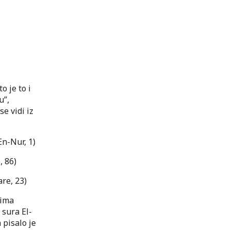
o je to i
u”,
e vidi iz
En-Nur, 1)
, 86)
re, 23)
jima
 sura El-
 pisalo je