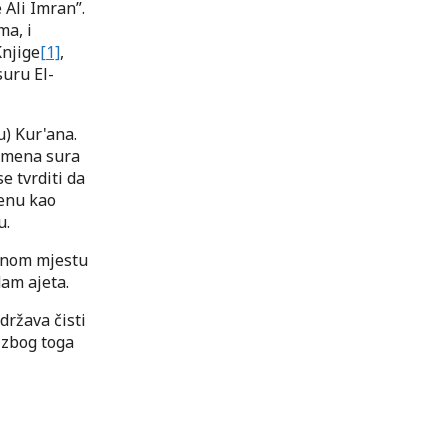
 Ali Imran”.
ma, i
Knjige
[1]
,
suru El-
u) Kur'ana.
 imena sura
e tvrditi da
enu kao
u.
jenom mjestu
dam ajeta.
država čisti
 zbog toga