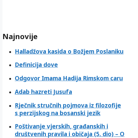
Najnovije
Halladžova kasida o Božjem Poslaniku
Definicija dove
Odgovor Imama Hadija Rimskom caru
Adab hazreti Jusufa
Rječnik stručnih pojmova iz filozofije
s perzijskog na bosanski jezik
Poštivanje vjerskih, građanskih i
društvenih pravila i običaja (5. dio) – O