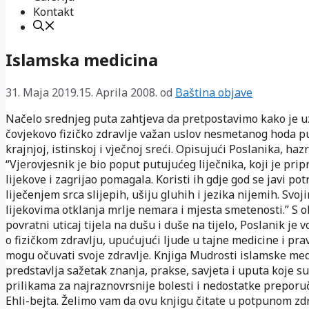
Kontakt
Islamska medicina
31. Maja 2019.
15. Aprila 2008.
od
Baština objave
Načelo srednjeg puta zahtjeva da pretpostavimo kako je u
čovjekovo fizičko zdravlje važan uslov nesmetanog hoda 
krajnjoj, istinskoj i vječnoj sreći. Opisujući Poslanika, hazr
“Vjerovjesnik je bio poput putujućeg liječnika, koji je pri
lijekove i zagrijao pomagala. Koristi ih gdje god se javi po
liječenjem srca slijepih, ušiju gluhih i jezika nijemih. Svoj
lijekovima otklanja mrlje nemara i mjesta smetenosti.” S 
povratni uticaj tijela na dušu i duše na tijelo, Poslanik je v
o fizičkom zdravlju, upućujući ljude u tajne medicine i pra
mogu očuvati svoje zdravlje. Knjiga Mudrosti islamske me
predstavlja sažetak znanja, prakse, savjeta i uputa koje su
prilikama za najraznovrsnije bolesti i nedostatke preporu
Ehli-bejta. Želimo vam da ovu knjigu čitate u potpunom zdr