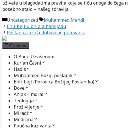
uživate u blagodatima pravila koja se tiču onoga do čega 
posebno stalo – našeg zdravlja.
Kategorije
Oznake
Uncategorized
Muhammed Mahdi
Ehli-bejt u bh-a alhamijadu
Poslanica o srži duhovnog putovanja
Izbornik
O Bogu Uzvišenom
Kur'an Časni
Hadis
Muhammed Božiji poslanik
Ehli-bejt (Porodica Božijeg Poslanika)
Dove
Ahlak – moral
Teologija
Proživljenje
Miradž
Medicina
Poučna kazivanja