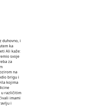
z duhovno, i
putem ka
eti Ali kaže:
premio svoje
treba za
im
obzirom na
odio brigu i
vila kojima
dicine
 u različitim
čivali imami
avlju i