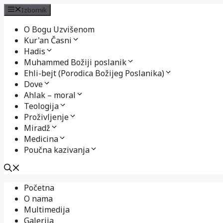
Izbornik
O Bogu Uzvišenom
Kur'an Časni
Hadis
Muhammed Božiji poslanik
Ehli-bejt (Porodica Božijeg Poslanika)
Dove
Ahlak – moral
Teologija
Proživljenje
Miradž
Medicina
Poučna kazivanja
Preskoči
Početna
na
O nama
sadržaj
Multimedija
Galerija