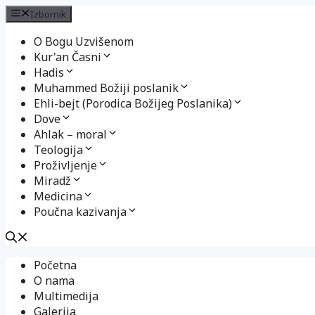
Izbornik
O Bogu Uzvišenom
Kur'an Časni
Hadis
Muhammed Božiji poslanik
Ehli-bejt (Porodica Božijeg Poslanika)
Dove
Ahlak – moral
Teologija
Proživljenje
Miradž
Medicina
Poučna kazivanja
Preskoči
Početna
na
O nama
sadržaj
Multimedija
Galerija