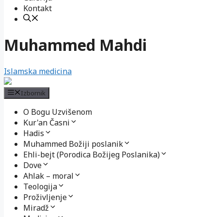
Kontakt
Muhammed Mahdi
Islamska medicina
Izbornik
O Bogu Uzvišenom
Kur'an Časni
Hadis
Muhammed Božiji poslanik
Ehli-bejt (Porodica Božijeg Poslanika)
Dove
Ahlak – moral
Teologija
Proživljenje
Miradž