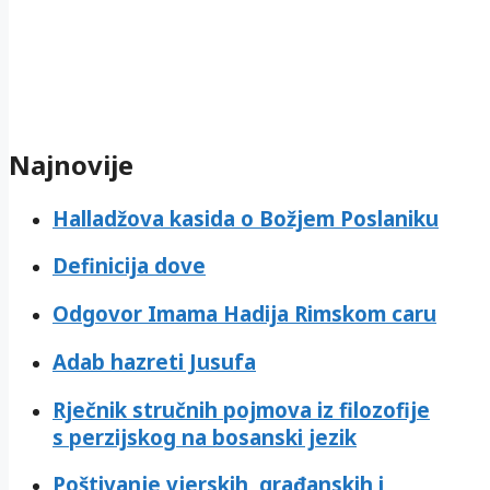
Najnovije
Halladžova kasida o Božjem Poslaniku
Definicija dove
Odgovor Imama Hadija Rimskom caru
Adab hazreti Jusufa
Rječnik stručnih pojmova iz filozofije
s perzijskog na bosanski jezik
Poštivanje vjerskih, građanskih i