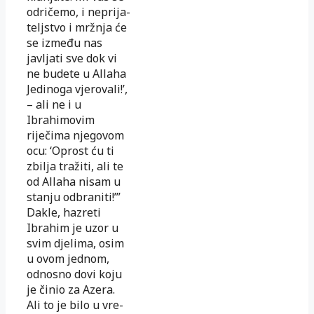
odričemo, i nepri­ja­
teljstvo i mržnja će
se između nas
javljati sve dok vi
ne budete u Allaha
Jedinoga vje­rovali!’,
– ali ne i u
Ibrahimovim
riječima njegovom
ocu: ‘Oprost ću ti
zbilja tra­ži­ti, ali te
od Allaha nisam u
stanju odbraniti!’”
Dakle, hazreti
Ibrahim je uzor u
svim dje­lima, osim
u ovom jednom,
odnosno dovi koju
je činio za Azera.
Ali to je bilo u vre­