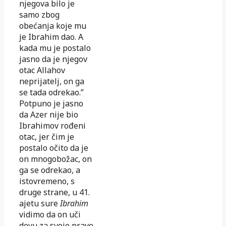
njegova bilo je
samo zbog
obećanja koje mu
je Ibrahim dao. A
kada mu je postalo
jasno da je njegov
otac Allahov
neprijatelj, on ga
se tada odrekao.”
Pot­puno je jasno
da Azer nije bio
Ibrahimov rođeni
otac, jer čim je
postalo očito da je
on mnogobožac, on
ga se odrekao, a
istovremeno, s
druge strane, u 41.
ajetu sure
Ibrahim
vidimo da on uči
dovu za svoje prave