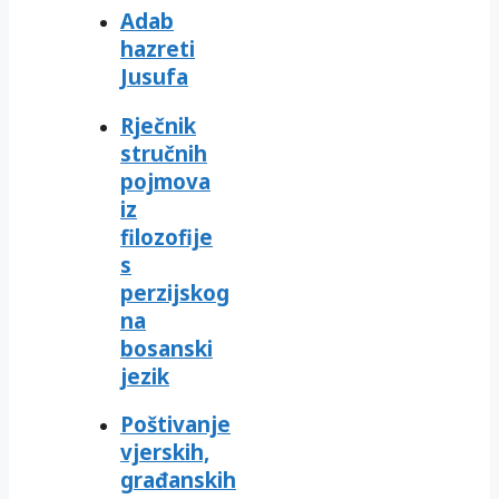
Adab
hazreti
Jusufa
Rječnik
stručnih
pojmova
iz
filozofije
s
perzijskog
na
bosanski
jezik
Poštivanje
vjerskih,
građanskih