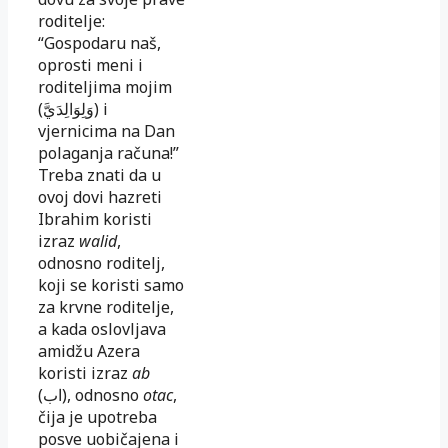
roditelje:
“Gospodaru naš,
oprosti meni i
roditeljima mo­jim
(
وَلِوَالِدَيَّ
) i
vjernicima na Dan
polaganja računa!”
Treba znati da u
ovoj dovi ha­zre­ti
Ibrahim koristi
izraz
walid
,
odnosno roditelj,
koji se koristi samo
za krvne ro­di­te­lje,
a kada oslovljava
amidžu Azera
koristi izraz
ab
(
اب
), odnosno
otac
,
čija je upo­treba
posve uobičajena i