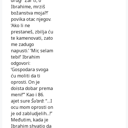
drug!’ ‘Zar ti, o
Ibrahime, mrziš
božanstva moja?!’
povika otac njegov.
‘Ako li ne
prestaneš, zbilja ću
te kamenovati, zato
me zadugo
napusti.’ ‘Mir, selam
tebi!’ Ibrahim
odgovori:
‘Gospodara svoga
ću moliti da ti
oprosti. On je
doista dobar pre­ma
meni!’” Kao i 86.
ajet sure
Šu’arā
: “…I
ocu mom oprosti on
je od za­blud­je­lih…!”
Međutim, kada je
Ibrahim shvatio da