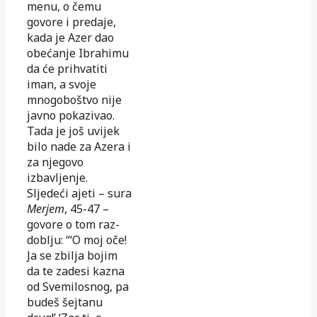
menu, o čemu
govore i predaje,
kada je Azer dao
obećanje Ibrahimu
da će pri­hva­ti­ti
iman, a svoje
mnogoboštvo nije
javno pokazivao.
Tada je još uvijek
bilo nade za Aze­ra i
za njegovo
izbavljenje.
Sljedeći ajeti – sura
Merjem
, 45-47 –
govore o tom raz­
doblju: “‘O moj oče!
Ja se zbilja bojim
da te zadesi kazna
od Svemilosnog, pa
bu­deš šejtanu