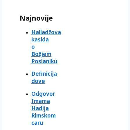
Najnovije
Halladžova
kasida
o
Božjem
Poslaniku
Definicija
dove
Odgovor
Imama
Hadija
Rimskom
caru