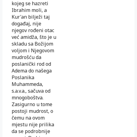
kojeg se hazreti
Ibrahim moli, a
Kur'an bilježi taj
događaj, nije
njegov rođeni otac
već amidža, što je u
skladu sa Božijom
voljom i Nje­go­vom
mudrošću da
poslanički rod od
Adema do našega
Poslanika
Muhammeda,
s.a.v.a., sačuva od
mnogoboštva.
Zasigurno u tome
postoji mudrost, o
čemu na ovom
mjes­tu nije prilika
da se podrobnije