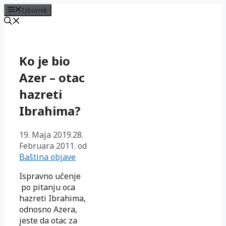
Izbornik
Preskoči
na
sadržaj
Ko je bio
Azer – otac
hazreti
Ibrahima?
19. Maja 2019.
28.
Februara 2011.
od
Baština objave
Ispravno učenje
po pitanju oca
hazreti Ibrahima,
odnosno Azera,
jeste da otac za