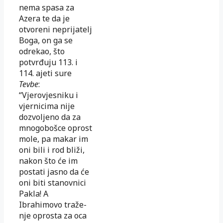
nema spasa za
Azera te da je
otvoreni neprijatelj
Boga, on ga se
odrekao, što
potvrđuju 113. i
114. ajeti sure
Tevbe
:
“Vjerovjesniku i
vjer­nicima nije
dozvoljeno da za
mnogobošce oprost
mole, pa makar im
oni bili i rod bliži,
nakon što će im
postati jasno da će
oni biti stanovnici
Pakla! A
Ibrahimovo tra­že­
nje oprosta za oca