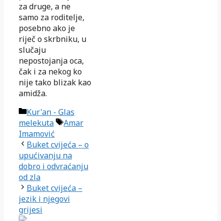
za druge, a ne
samo za roditelje,
posebno ako je
riječ o skrb­niku, u
slučaju
nepostojanja oca,
čak i za nekog ko
nije tako blizak kao
amidža.
Kategorije
Kur'an - Glas
Oznake
melekuta
Amar
Imamović
Buket cvijeća – o
upućivanju na
dobro i odvraćanju
od zla
Buket cvijeća –
jezik i njegovi
grijesi