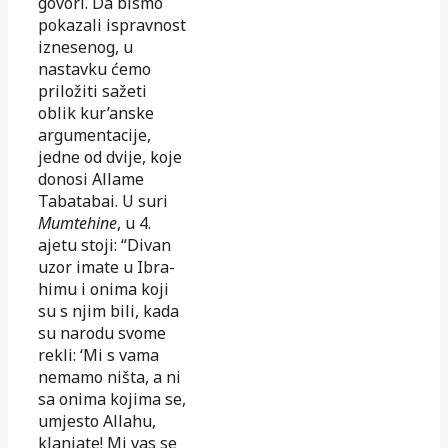
govori. Da bismo
pokazali ispravnost
iznesenog, u
nastavku ćemo
priložiti sažeti
oblik kur’anske
argumentacije,
jedne od dvije, koje
do­nosi Allame
Tabatabai. U suri
Mumtehine
, u 4.
ajetu stoji: “Divan
uzor imate u Ibra­
himu i onima koji
su s njim bili, kada
su narodu svome
rekli: ‘Mi s vama
nemamo ništa, a ni
sa onima kojima se,
umjesto Allahu,
klanjate! Mi vas se