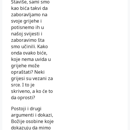
Štaviše, sami smo
kao bića takvi da
zaboravljamo na
svoje grijehe i
potisnemo ih u
našoj svijesti i
zaboravimo šta
smo učinili. Kako
onda ovako biće,
koje nema uvida u
grijehe može
opraštati? Neki
grijesi su vezani za
srce. I to je
skriveno, a ko će to
da oprosti?
Postoji i drugi
argumenti i dokazi,
Božije osobine koje
dokazuju da mimo