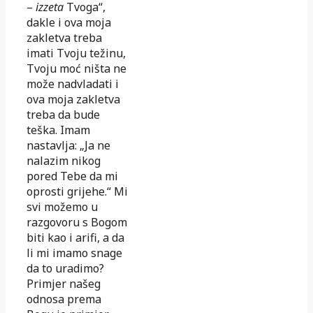
–
izzeta
Tvoga“,
dakle i ova moja
zakletva treba
imati Tvoju težinu,
Tvoju moć ništa ne
može nadvladati i
ova moja zakletva
treba da bude
teška. Imam
nastavlja: „Ja ne
nalazim nikog
pored Tebe da mi
oprosti grijehe.“ Mi
svi možemo u
razgovoru s Bogom
biti kao i arifi, a da
li mi imamo snage
da to uradimo?
Primjer našeg
odnosa prema