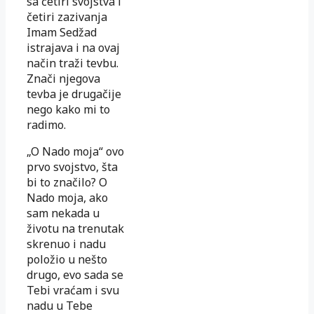
sa četiri svojstva i
četiri zazivanja
Imam Sedžad
istrajava i na ovaj
način traži tevbu.
Znači njegova
tevba je drugačije
nego kako mi to
radimo.
„O Nado moja“ ovo
prvo svojstvo, šta
bi to značilo? O
Nado moja, ako
sam nekada u
životu na trenutak
skrenuo i nadu
položio u nešto
drugo, evo sada se
Tebi vraćam i svu
nadu u Tebe