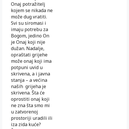
Onaj potražitelj
kojem se nikada ne
može dug vratiti.
Svi su siromasi i
imaju potrebu za
Bogom, jedino On
je Onaj koji nije
dužan. Nadalje,
opraštati grijehe
može onaj koji ima
potpuni uvid u
skrivena, a i javna
stanja – a većina
naših grijeha je
skrivena. Šta će
oprostiti onaj koji
ne zna šta smo mi
u zatvorenoj
prostoriji uradili ili
iza zida kuće?