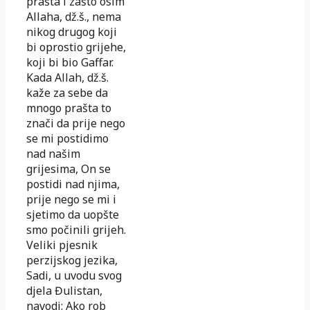
prašta i zašto osim
Allaha, dž.š., nema
nikog drugog koji
bi oprostio grijehe,
koji bi bio Gaffar.
Kada Allah, dž.š.
kaže za sebe da
mnogo prašta to
znači da prije nego
se mi postidimo
nad našim
grijesima, On se
postidi nad njima,
prije nego se mi i
sjetimo da uopšte
smo počinili grijeh.
Veliki pjesnik
perzijskog jezika,
Sadi, u uvodu svog
djela Đulistan,
navodi: Ako rob