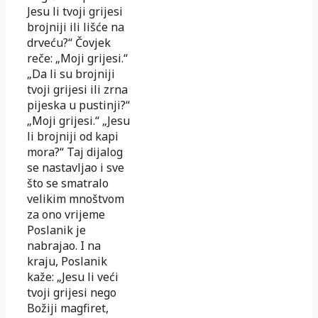
Jesu li tvoji grijesi
brojniji ili lišće na
drveću?“ Čovjek
reče: „Moji grijesi.“
„Da li su brojniji
tvoji grijesi ili zrna
pijeska u pustinji?“
„Moji grijesi.“ „Jesu
li brojniji od kapi
mora?“ Taj dijalog
se nastavljao i sve
što se smatralo
velikim mnoštvom
za ono vrijeme
Poslanik je
nabrajao. I na
kraju, Poslanik
kaže: „Jesu li veći
tvoji grijesi nego
Božiji magfiret,