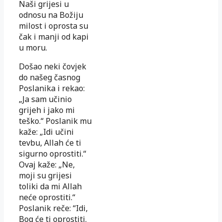
Naši grijesi u
odnosu na Božiju
milost i oprosta su
čak i manji od kapi
u moru.
Došao neki čovjek
do našeg časnog
Poslanika i rekao:
„Ja sam učinio
grijeh i jako mi
teško.“ Poslanik mu
kaže: „Idi učini
tevbu, Allah će ti
sigurno oprostiti.“
Ovaj kaže: „Ne,
moji su grijesi
toliki da mi Allah
neće oprostiti.“
Poslanik reče: “Idi,
Bog će ti oprostiti.