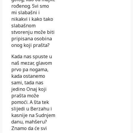
rođenog. Svi smo
mi slabašni i
nikakvi i kako tako
slabašnom
stvorenju može biti
pripisana osobina
onog koji prašta?
Kada nas spuste u
naš mezar, glavom
prvo pa nogama,
kada ostanemo
sami, tada nas
jedino Onaj koji
prašta može
pomoći. A šta tek
slijedi u Berzahu i
kasnije na Sudnjem
danu, mahšeru?
Znamo da će svi