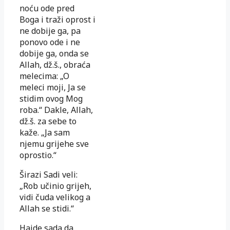
noću ode pred
Boga i traži oprost i
ne dobije ga, pa
ponovo ode i ne
dobije ga, onda se
Allah, dž.š., obraća
melecima: „O
meleci moji, Ja se
stidim ovog Mog
roba.“ Dakle, Allah,
dž.š. za sebe to
kaže. „Ja sam
njemu grijehe sve
oprostio.“
Širazi Sadi veli:
„Rob učinio grijeh,
vidi čuda velikog a
Allah se stidi.“
Hajde sada da