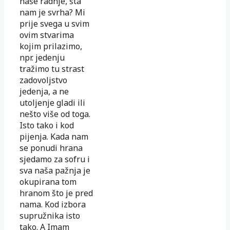
naše radnje, šta
nam je svrha? Mi
prije svega u svim
ovim stvarima
kojim prilazimo,
npr. jedenju
tražimo tu strast
zadovoljstvo
jedenja, a ne
utoljenje gladi ili
nešto više od toga.
Isto tako i kod
pijenja. Kada nam
se ponudi hrana
sjedamo za sofru i
sva naša pažnja je
okupirana tom
hranom što je pred
nama. Kod izbora
supružnika isto
tako. A Imam