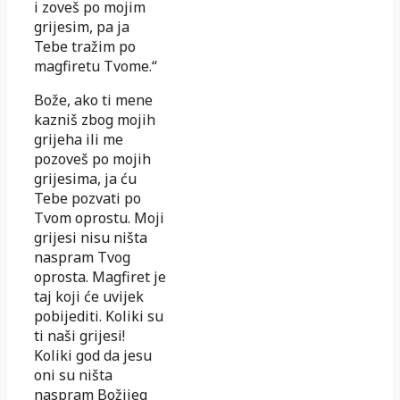
i zoveš po mojim
grijesim, pa ja
Tebe tražim po
magfiretu Tvome.“
Bože, ako ti mene
kazniš zbog mojih
grijeha ili me
pozoveš po mojih
grijesima, ja ću
Tebe pozvati po
Tvom oprostu. Moji
grijesi nisu ništa
naspram Tvog
oprosta. Magfiret je
taj koji će uvijek
pobijediti. Koliki su
ti naši grijesi!
Koliki god da jesu
oni su ništa
naspram Božijeg