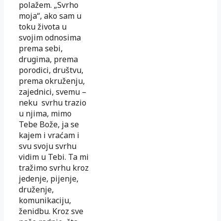
polažem. „Svrho
moja“, ako sam u
toku života u
svojim odnosima
prema sebi,
drugima, prema
porodici, društvu,
prema okruženju,
zajednici, svemu –
neku svrhu trazio
u njima, mimo
Tebe Bože, ja se
kajem i vraćam i
svu svoju svrhu
vidim u Tebi. Ta mi
tražimo svrhu kroz
jedenje, pijenje,
druženje,
komunikaciju,
ženidbu. Kroz sve