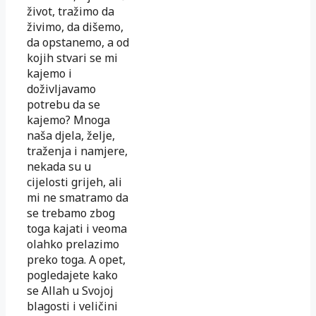
život, tražimo da
živimo, da dišemo,
da opstanemo, a od
kojih stvari se mi
kajemo i
doživljavamo
potrebu da se
kajemo? Mnoga
naša djela, želje,
traženja i namjere,
nekada su u
cijelosti grijeh, ali
mi ne smatramo da
se trebamo zbog
toga kajati i veoma
olahko prelazimo
preko toga. A opet,
pogledajete kako
se Allah u Svojoj
blagosti i veličini