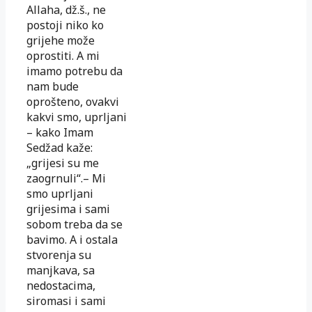
Allaha, dž.š., ne
postoji niko ko
grijehe može
oprostiti. A mi
imamo potrebu da
nam bude
oprošteno, ovakvi
kakvi smo, uprljani
– kako Imam
Sedžad kaže:
„grijesi su me
zaogrnuli“.– Mi
smo uprljani
grijesima i sami
sobom treba da se
bavimo. A i ostala
stvorenja su
manjkava, sa
nedostacima,
siromasi i sami