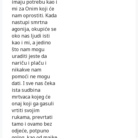
imaju potrebu kao i
mi za Onim koji će
nam oprostiti. Kada
nastupi smrtna
agonija, okupiće se
oko nas ljudi isti
kao i mi, a jedino
što nam mogu
uraditi jeste da
nariču i plaču i
nikakve nam
pomoći ne mogu
dati. I sve nas čeka
ista sudbina
mrtvaca kojeg će
onaj koji ga gasuli
vrtiti svojim
rukama, prevrtati
tamo i ovamo bez
odjeće, potpuno
golog, kao od majke