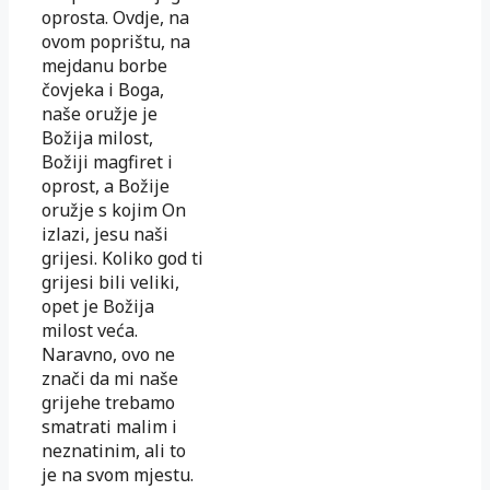
oprosta. Ovdje, na
ovom poprištu, na
mejdanu borbe
čovjeka i Boga,
naše oružje je
Božija milost,
Božiji magfiret i
oprost, a Božije
oružje s kojim On
izlazi, jesu naši
grijesi. Koliko god ti
grijesi bili veliki,
opet je Božija
milost veća.
Naravno, ovo ne
znači da mi naše
grijehe trebamo
smatrati malim i
neznatinim, ali to
je na svom mjestu.