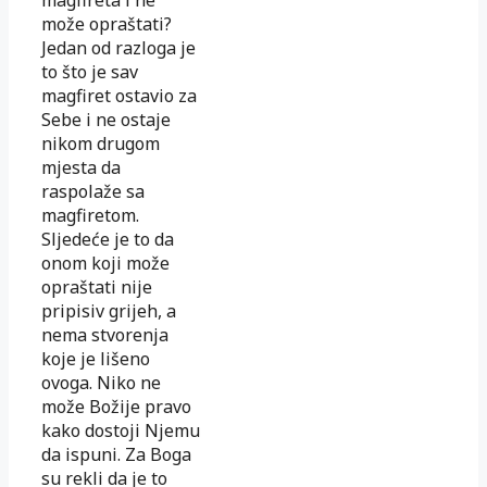
može opraštati?
Jedan od razloga je
to što je sav
magfiret ostavio za
Sebe i ne ostaje
nikom drugom
mjesta da
raspolaže sa
magfiretom.
Sljedeće je to da
onom koji može
opraštati nije
pripisiv grijeh, a
nema stvorenja
koje je lišeno
ovoga. Niko ne
može Božije pravo
kako dostoji Njemu
da ispuni. Za Boga
su rekli da je to