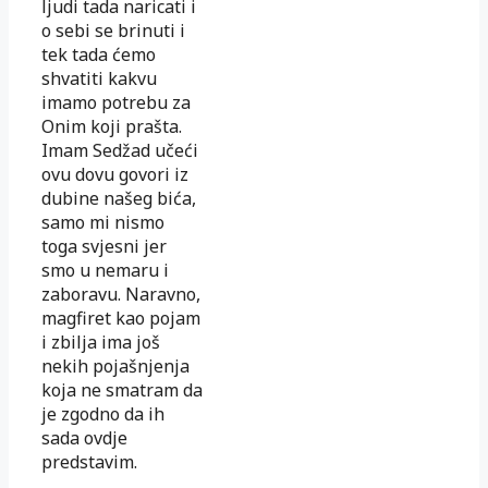
ljudi tada naricati i
o sebi se brinuti i
tek tada ćemo
shvatiti kakvu
imamo potrebu za
Onim koji prašta.
Imam Sedžad učeći
ovu dovu govori iz
dubine našeg bića,
samo mi nismo
toga svjesni jer
smo u nemaru i
zaboravu. Naravno,
magfiret kao pojam
i zbilja ima još
nekih pojašnjenja
koja ne smatram da
je zgodno da ih
sada ovdje
predstavim.