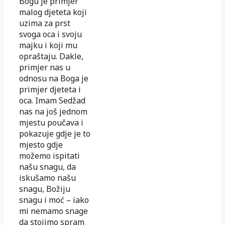
Bogu je primjer
malog djeteta koji
uzima za prst
svoga oca i svoju
majku i koji mu
opraštaju. Dakle,
primjer nas u
odnosu na Boga je
primjer djeteta i
oca. Imam Sedžad
nas na još jednom
mjestu poučava i
pokazuje gdje je to
mjesto gdje
možemo ispitati
našu snagu, da
iskušamo našu
snagu, Božiju
snagu i moć – iako
mi nemamo snage
da stojimo spram