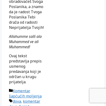
obradovaćeš Svoga
Poslanika, a znamo
da je radost Tvoga
Poslanika Tebi
draža od radosti
Neprijatelja Tvojih!
Allahumme salli ala
Muhammed ve ali
Muhammed!
Ovaj tekst
predstavlja prepis
usmenog
predavanja koji je
održan u krugu
prijatelja.
Kategorije
Komentar
šapćućih moljenja
Oznake
dova
,
komentar