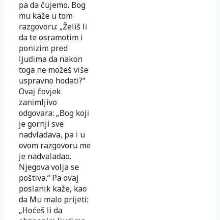
pa da čujemo. Bog
mu kaže u tom
razgovoru: „Želiš li
da te osramotim i
ponizim pred
ljudima da nakon
toga ne možeš više
uspravno hodati?“
Ovaj čovjek
zanimljivo
odgovara: „Bog koji
je gornji sve
nadvladava, pa i u
ovom razgovoru me
je nadvaladao.
Njegova volja se
poštiva.“ Pa ovaj
poslanik kaže, kao
da Mu malo prijeti:
„Hoćeš li da