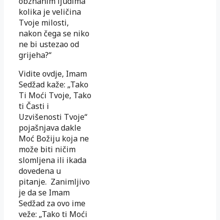
obznanim ljudima
kolika je veličina
Tvoje milosti,
nakon čega se niko
ne bi ustezao od
grijeha?“
Vidite ovdje, Imam
Sedžad kaže: „Tako
Ti Moći Tvoje, Tako
ti Časti i
Uzvišenosti Tvoje“
pojašnjava dakle
Moć Božiju koja ne
može biti ničim
slomljena ili ikada
dovedena u
pitanje. Zanimljivo
je da se Imam
Sedžad za ovo ime
veže: „Tako ti Moći