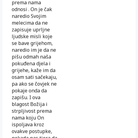
prema nama
odnosi . On je čak
naredio Svojim
melecima da ne
zapisuje uprljne
ljudske misli koje
se bave grijehom,
naredio im je da ne
pišu odmah naša
pokuđena djela i
grijehe, kaže im da
osam sati sačekaju,
pa ako se čovjek ne
pokaje onda da
zapišu. I ova
blagost Božija i
strpljivost prema
nama koju On
ispoljava kroz
ovakve postupke,
nekada nas tjera da