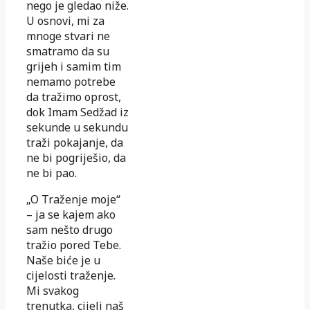
nego je gledao niže.
U osnovi, mi za
mnoge stvari ne
smatramo da su
grijeh i samim tim
nemamo potrebe
da tražimo oprost,
dok Imam Sedžad iz
sekunde u sekundu
traži pokajanje, da
ne bi pogriješio, da
ne bi pao.
„O Traženje moje“
– ja se kajem ako
sam nešto drugo
tražio pored Tebe.
Naše biće je u
cijelosti traženje.
Mi svakog
trenutka, cijeli naš