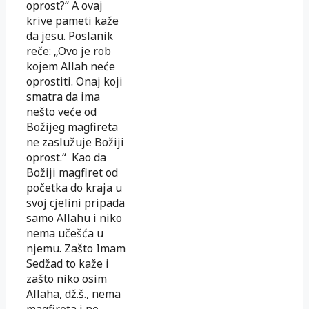
oprost?“ A ovaj
krive pameti kaže
da jesu. Poslanik
reče: „Ovo je rob
kojem Allah neće
oprostiti. Onaj koji
smatra da ima
nešto veće od
Božijeg magfireta
ne zaslužuje Božiji
oprost.“ Kao da
Božiji magfiret od
početka do kraja u
svoj cjelini pripada
samo Allahu i niko
nema učešća u
njemu. Zašto Imam
Sedžad to kaže i
zašto niko osim
Allaha, dž.š., nema
magfireta i ne