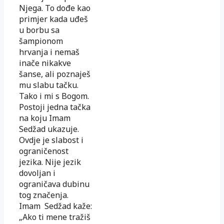
Njega. To dođe kao
primjer kada uđeš
u borbu sa
šampionom
hrvanja i nemaš
inače nikakve
šanse, ali poznaješ
mu slabu tačku.
Tako i mi s Bogom.
Postoji jedna tačka
na koju Imam
Sedžad ukazuje.
Ovdje je slabost i
ograničenost
jezika. Nije jezik
dovoljan i
ograničava dubinu
tog značenja.
Imam Sedžad kaže:
„Ako ti mene tražiš