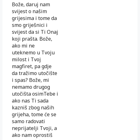
Bože, daruj nam
svijest o našim
grijesima i tome da
smo griješnici i
svijest da si Ti Onaj
koji prašta. Bože,
ako mi ne
uteknemo u Tvoju
milost i Tvoj
magfiret, pa gdje
da tražimo utočište
i spas? Bože, mi
nemamo drugog
utočišta osimTebe i
ako nas Ti sada
kazniš zbog naših
grijeha, tome će se
samo radovati
neprijatelji Tvoji, a
ako nam oprostiš