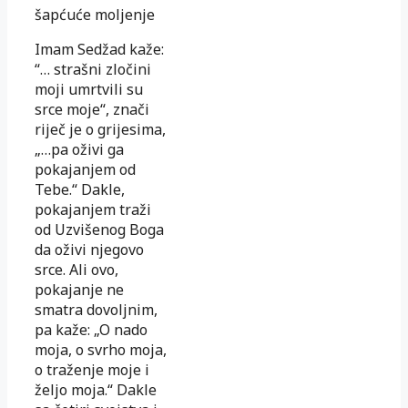
šapćuće moljenje
Imam Sedžad kaže:
“… strašni zločini
moji umrtvili su
srce moje“, znači
riječ je o grijesima,
„…pa oživi ga
pokajanjem od
Tebe.“ Dakle,
pokajanjem traži
od Uzvišenog Boga
da oživi njegovo
srce. Ali ovo,
pokajanje ne
smatra dovoljnim,
pa kaže: „O nado
moja, o svrho moja,
o traženje moje i
željo moja.“ Dakle