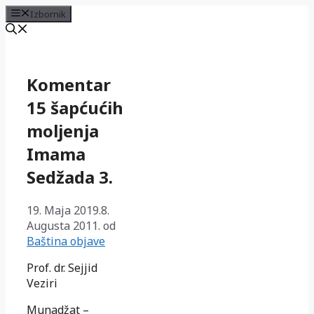
Izbornik
Preskoči
na
sadržaj
Komentar
15 šapćućih
moljenja
Imama
Sedžada 3.
19. Maja 2019.
8.
Augusta 2011.
od
Baština objave
Prof. dr. Sejjid
Veziri
Munadžat –