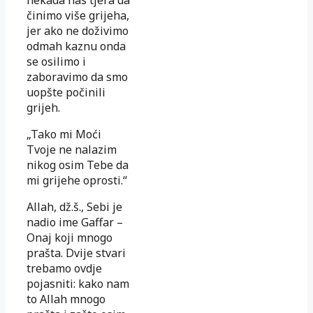
činimo više grijeha,
jer ako ne doživimo
odmah kaznu onda
se osilimo i
zaboravimo da smo
uopšte počinili
grijeh.
„Tako mi Moći
Tvoje ne nalazim
nikog osim Tebe da
mi grijehe oprosti.“
Allah, dž.š., Sebi je
nadio ime Gaffar –
Onaj koji mnogo
prašta. Dvije stvari
trebamo ovdje
pojasniti: kako nam
to Allah mnogo