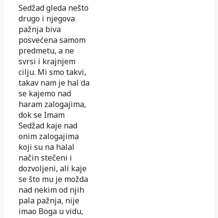
Sedžad gleda nešto
drugo i njegova
pažnja biva
posvećena samom
predmetu, a ne
svrsi i krajnjem
cilju. Mi smo takvi,
takav nam je hal da
se kajemo nad
haram zalogajima,
dok se Imam
Sedžad kaje nad
onim zalogajima
koji su na halal
način stečeni i
dozvoljeni, ali kaje
se što mu je možda
nad nekim od njih
pala pažnja, nije
imao Boga u vidu,