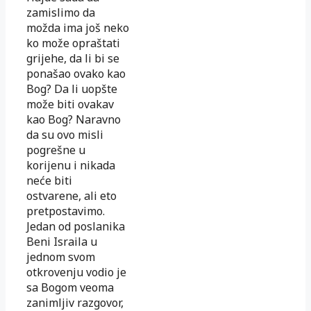
zamislimo da
možda ima još neko
ko može opraštati
grijehe, da li bi se
ponašao ovako kao
Bog? Da li uopšte
može biti ovakav
kao Bog? Naravno
da su ovo misli
pogrešne u
korijenu i nikada
neće biti
ostvarene, ali eto
pretpostavimo.
Jedan od poslanika
Beni Israila u
jednom svom
otkrovenju vodio je
sa Bogom veoma
zanimljiv razgovor,