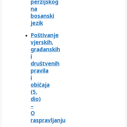
perzijskog
na
bosanski
jezik
Poštivanje
vjerskih,
građanskih
i
društvenih
pravila
i
običaja
(5.
dio)
–
O
raspravljanju