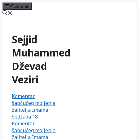
Izbornik
Preskoči
na
sadržaj
Sejjid
Muhammed
Dževad
Veziri
Komentar
šapćućeg moljenja
žalitelja Imama
Sedžada 18.
Komentar
šapćućeg moljenja
žalitelja Imama