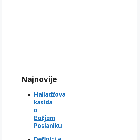
Najnovije
Halladžova
kasida
o
Božjem
Poslaniku
Definicija