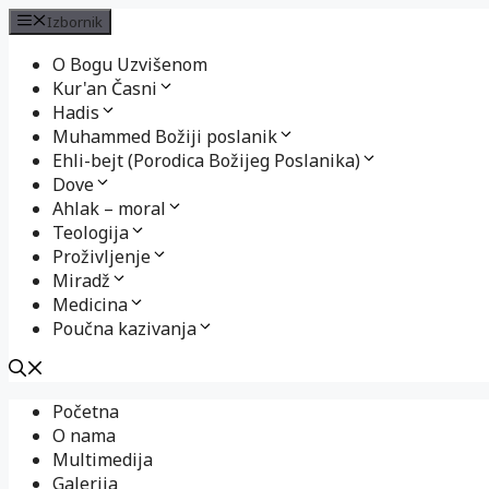
Izbornik
O Bogu Uzvišenom
Kur'an Časni
Hadis
Muhammed Božiji poslanik
Ehli-bejt (Porodica Božijeg Poslanika)
Dove
Ahlak – moral
Teologija
Proživljenje
Miradž
Medicina
Poučna kazivanja
Preskoči
Početna
na
O nama
sadržaj
Multimedija
Galerija