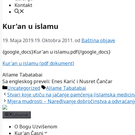
Kontakt
Kur'an u islamu
19. Maja 2019.
19. Oktobra 2011.
od
Baština objave
{google_docs}Kur'an u islamu.pdf{/google_docs}
Kur'an u islamu
(pdf dokument)
Allame Tabatabai
Sa engleskog preveli: Enes Karić i Nusret Čančar
Kategorije
Oznake
Uncategorized
Allame Tabatabai
Stvari koje utiču na jačanje pamćenja (islamska medicin
Mjera mudrosti – Naređivanje dobročinstva a odvraćanje
Izbornik
O Bogu Uzvišenom
Kur'an Časni