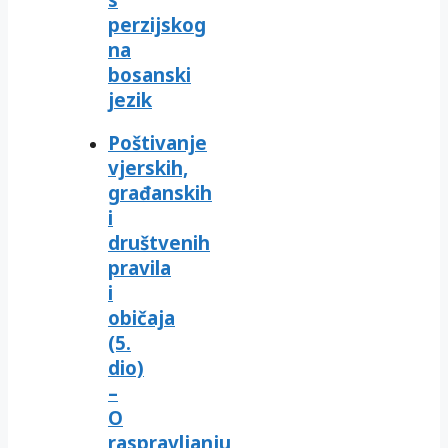
perzijskog
na
bosanski
jezik
Poštivanje
vjerskih,
građanskih
i
društvenih
pravila
i
običaja
(5.
dio)
–
O
raspravljanju