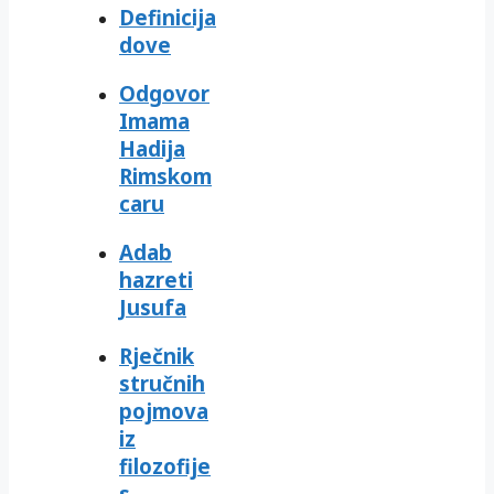
Definicija
dove
Odgovor
Imama
Hadija
Rimskom
caru
Adab
hazreti
Jusufa
Rječnik
stručnih
pojmova
iz
filozofije
s