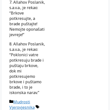
7. Allahov Poslanik,
s.a.v.a., je rekao:
“Brkove
potkresujte, a
brade puštajte!
Nemojte oponašati
jevreje!”
8. Allahov Poslanik,
s.a.v.a., je rekao:
“Poklonici vatre
potkresuju brade i
puštaju brkove,
dok mi
potkresujemo
brkove i puštamo
brade, i to je
iskonska narav.”
Kategorije
Mudrosti
Oznake
Vjerovjesnika