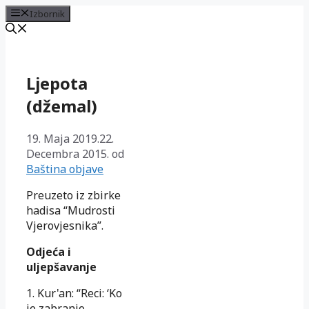
Izbornik
Preskoči
na
sadržaj
Ljepota
(džemal)
19. Maja 2019.
22.
Decembra 2015.
od
Baština objave
Preuzeto iz zbirke
hadisa “Mudrosti
Vjerovjesnika”.
Odjeća i
uljepšavanje
1. Kur'an: “Reci: ‘Ko
je zabranio