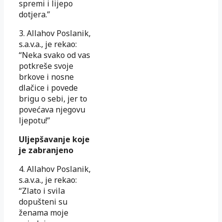
spremi i lijepo
dotjera.”
3. Allahov Poslanik,
s.a.v.a., je rekao:
“Neka svako od vas
potkreše svoje
brkove i nosne
dlačice i povede
brigu o sebi, jer to
povećava njegovu
ljepotu!”
Uljepšavanje koje
je zabranjeno
4. Allahov Poslanik,
s.a.v.a., je rekao:
“Zlato i svila
dopušteni su
ženama moje