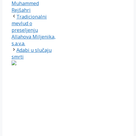
Muhammed
Rejšahri
Tradicionalni
mevlud o
preseljenju
Allahova Miljenika,
s.a.v.a.
Adabi u slučaju
smrti