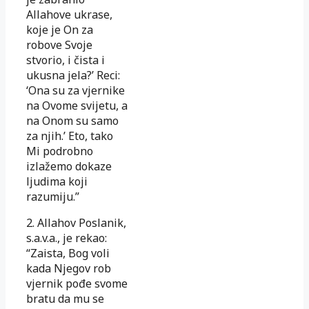
Allahove ukrase,
koje je On za
robove Svoje
stvorio, i čista i
ukusna jela?’ Reci:
‘Ona su za vjernike
na Ovome svijetu, a
na Onom su samo
za njih.’ Eto, tako
Mi podrobno
izlažemo dokaze
ljudima koji
razumiju.”
2. Allahov Poslanik,
s.a.v.a., je rekao:
“Zaista, Bog voli
kada Njegov rob
vjernik pođe svome
bratu da mu se