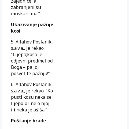
zajednice, a
zabranjeni su
muškarcima.”
Ukazivanje pažnje
kosi
5. Allahov Poslanik,
s.a.v.a., je rekao:
“Lijepa;kosa je
odjevni predmet od
Boga – pa joj
posvetite pažnju!”
6. Allahov Poslanik,
s.a.v.a., je rekao: “Ko
pusti kosu neka se
lijepo brine o njoj
ili neka je ošiša!”
Puštanje brade