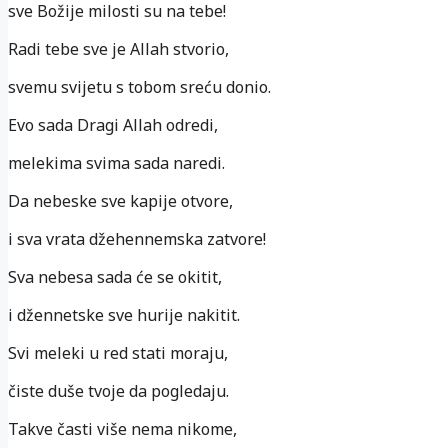
sve Božije milosti su na tebe!
Radi tebe sve je Allah stvorio,
svemu svijetu s tobom sreću donio.
Evo sada Dragi Allah odredi,
melekima svima sada naredi.
Da nebeske sve kapije otvore,
i sva vrata džehennemska zatvore!
Sva nebesa sada će se okitit,
i džennetske sve hurije nakitit.
Svi meleki u red stati moraju,
čiste duše tvoje da pogledaju.
Takve časti više nema nikome,