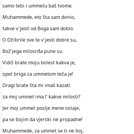
samo tebi i ummetu baš tvome.
Muhammede, eto šta sam donio,
takve v'jesti od Boga sam dobio.
O Džibrile sve te v'jesti dobre su,
Bož'jega milosrđa pune su.
Vidiš brate moju bolest kakva je,
opet briga za ummetom teža je!
Dragi brate šta mi imaš kazati
za moj ummet ima l’ kakve milosti?
Jer moj ummet poslje mene ostaje,
pa se bojim da vjerski ne propadne!
Muhammede, za ummet se ti ne boj,