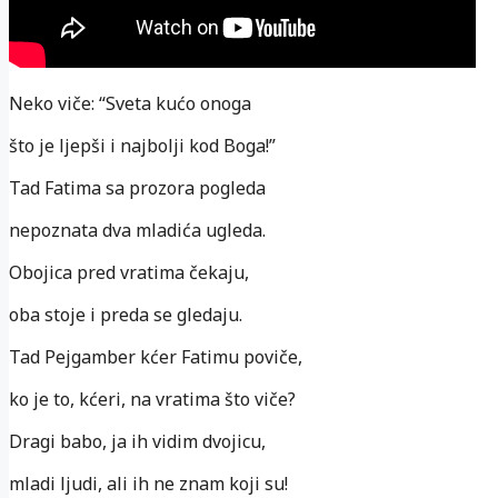
Neko viče: “Sveta kućo onoga
što je ljepši i najbolji kod Boga!”
Tad Fatima sa prozora pogleda
nepoznata dva mladića ugleda.
Obojica pred vratima čekaju,
oba stoje i preda se gledaju.
Tad Pejgamber kćer Fatimu poviče,
ko je to, kćeri, na vratima što viče?
Dragi babo, ja ih vidim dvojicu,
mladi ljudi, ali ih ne znam koji su!