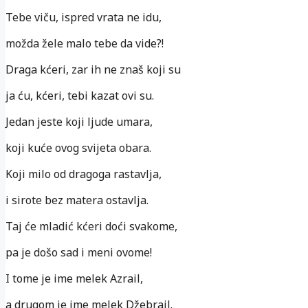
Tebe viču, ispred vrata ne idu,
možda žele malo tebe da vide?!
Draga kćeri, zar ih ne znaš koji su
ja ću, kćeri, tebi kazat ovi su.
Jedan jeste koji ljude umara,
koji kuće ovog svijeta obara.
Koji milo od dragoga rastavlja,
i sirote bez matera ostavlja.
Taj će mladić kćeri doći svakome,
pa je došo sad i meni ovome!
I tome je ime melek Azrail,
a drugom je ime melek Džebrail.