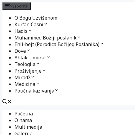
Izbornik
O Bogu Uzvišenom
Kur'an Časni
Hadis
Muhammed Božiji poslanik
Ehli-bejt (Porodica Božijeg Poslanika)
Dove
Ahlak – moral
Teologija
Proživljenje
Miradž
Medicina
Poučna kazivanja
Preskoči
Početna
na
O nama
sadržaj
Multimedija
Galerija