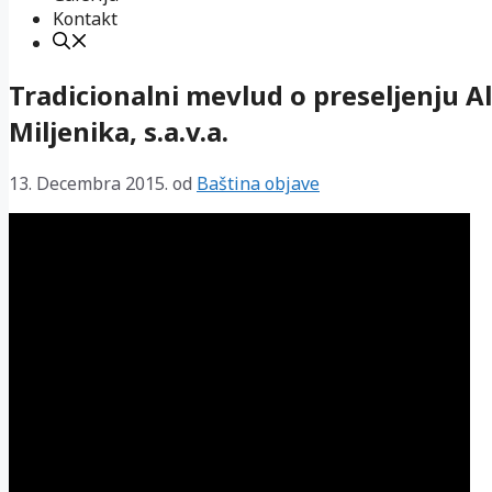
Kontakt
Tradicionalni mevlud o preseljenju A
Miljenika, s.a.v.a.
13. Decembra 2015.
od
Baština objave