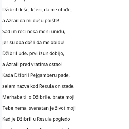
Džibril došo, kćeri, da me obiđe,
a Azrail da mi dušu poište!
Sad im reci neka meni uniđu,
jer su oba došli da me obiđu!
Džibril uđe, prvi izun dobijo,
a Azrail pred vratima ostao!
Kada Džibril Pejgamberu pade,
selam nazva kod Resula on stade.
Merhaba ti, o Džibrile, brate moj!
Tebe nema, svenatan je život moj!
Kad je Džibril u Resula pogledo