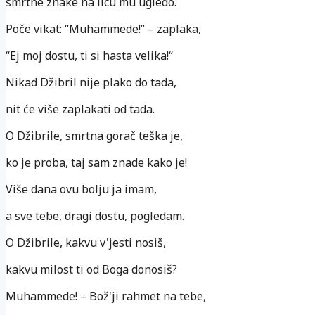
smrtne znake na licu mu ugledo.
Poče vikat: “Muhammede!” – zaplaka,
“Ej moj dostu, ti si hasta velika!“
Nikad Džibril nije plako do tada,
nit će više zaplakati od tada.
O Džibrile, smrtna gorač teška je,
ko je proba, taj sam znade kako je!
Više dana ovu bolju ja imam,
a sve tebe, dragi dostu, pogledam.
O Džibrile, kakvu v'jesti nosiš,
kakvu milost ti od Boga donosiš?
Muhammede! – Bož'ji rahmet na tebe,