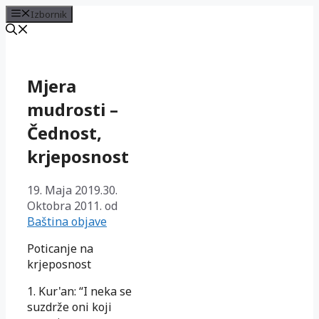
Izbornik
Preskoči
na
sadržaj
Mjera
mudrosti –
Čednost,
krjeposnost
19. Maja 2019.
30.
Oktobra 2011.
od
Baština objave
Poticanje na
krjeposnost
1. Kur'an: “I neka se
suzdrže oni koji