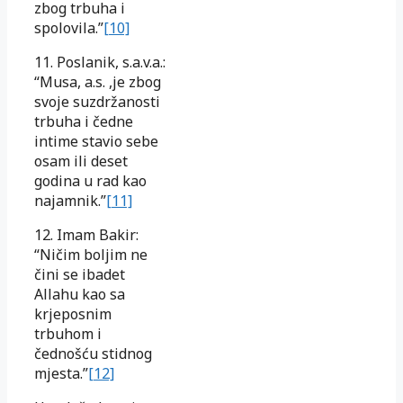
zbog trbuha i
spolovila.”
[10]
11. Poslanik, s.a.v.a.:
“Musa, a.s. ,je zbog
svoje suzdržanosti
trbuha i čedne
intime stavio sebe
osam ili deset
godina u rad kao
najamnik.”
[11]
12. Imam Bakir:
“Ničim boljim ne
čini se ibadet
Allahu kao sa
krjeposnim
trbuhom i
čednošću stidnog
mjesta.”
[12]