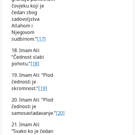
čovjeku koji je
čedan zbog
zadovoljstva
Allahom i
Njegovom
sudbinom.”
[17]
18. Imam Ali:
“Čednost slabi
pohotu.”
[18]
19. Imam Ali: “Plod
čednosti je
skromnost.”
[19]
20. Imam Ali: “Plod
čednosti je
samosavladavanje.”
[20]
21. Imam Ali:
“Svako ko je čedan