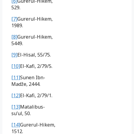
[6]
Gurerul-Hikem,
529.
[7]
Gurerul-Hikem,
1989.
[8]
Gurerul-Hikem,
5449.
[9]
El-Hisal, 55/75.
[10]
El-Kafi, 2/79/5.
[11]
Sunen Ibn-
Madže, 2444.
[12]
El-Kafi, 2/79/1.
[13]
Matalibus-
su’ul, 50.
[14]
Gurerul-Hikem,
1512.