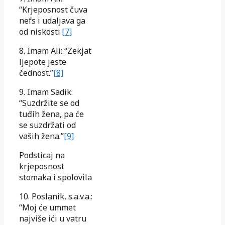
“Krjeposnost čuva
nefs i udaljava ga
od niskosti.
[7]
8. Imam Ali: “Zekjat
ljepote jeste
čednost.”
[8]
9. Imam Sadik:
“Suzdržite se od
tuđih žena, pa će
se suzdržati od
vaših žena.”
[9]
Podsticaj na
krjeposnost
stomaka i spolovila
10. Poslanik, s.a.v.a.:
“Moj će ummet
najviše ići u vatru