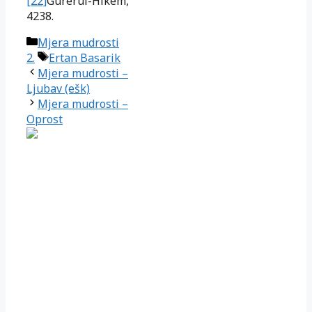
[22]
Gurerul-Hikem,
4238.
Kategorije
Mjera mudrosti
Oznake
2.
Ertan Basarik
Mjera mudrosti –
Ljubav (ešk)
Mjera mudrosti –
Oprost