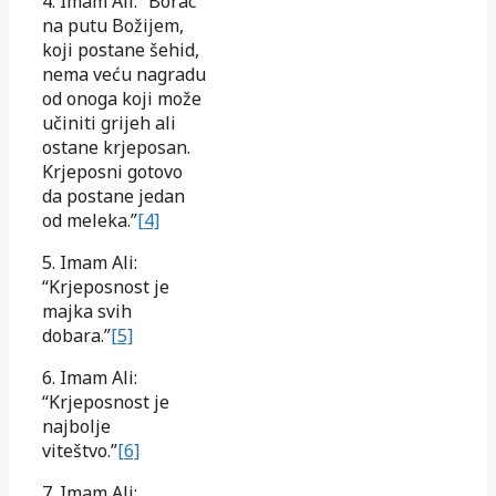
4. Imam Ali: “Borac
na putu Božijem,
koji postane šehid,
nema veću nagradu
od onoga koji može
učiniti grijeh ali
ostane krjeposan.
Krjeposni gotovo
da postane jedan
od meleka.”
[4]
5. Imam Ali:
“Krjeposnost je
majka svih
dobara.”
[5]
6. Imam Ali:
“Krjeposnost je
najbolje
viteštvo.”
[6]
7. Imam Ali: