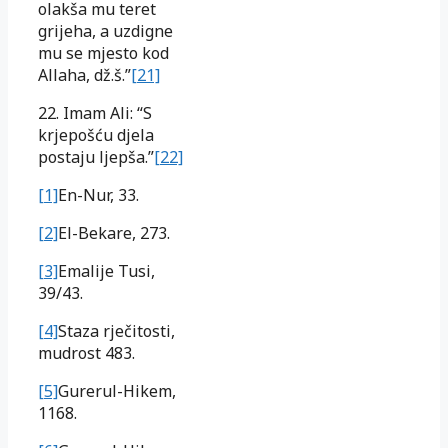
olakša mu teret
grijeha, a uzdigne
mu se mjesto kod
Allaha, dž.š.”
[21]
22. Imam Ali: “S
krjepošću djela
postaju ljepša.”
[22]
[1]
En-Nur, 33.
[2]
El-Bekare, 273.
[3]
Emalije Tusi,
39/43.
[4]
Staza rječitosti,
mudrost 483.
[5]
Gurerul-Hikem,
1168.