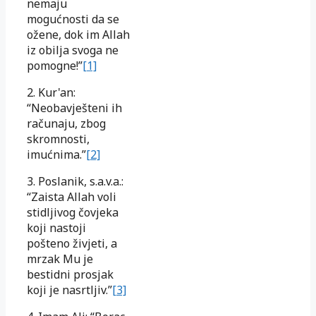
nemaju
mogućnosti da se
ožene, dok im Allah
iz obilja svoga ne
pomogne!”
[1]
2. Kur'an:
“Neobavješteni ih
računaju, zbog
skromnosti,
imućnima.”
[2]
3. Poslanik, s.a.v.a.:
“Zaista Allah voli
stidljivog čovjeka
koji nastoji
pošteno živjeti, a
mrzak Mu je
bestidni prosjak
koji je nasrtljiv.”
[3]