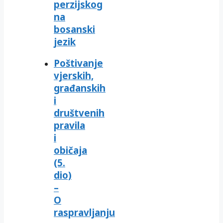
perzijskog
na
bosanski
jezik
Poštivanje
vjerskih,
građanskih
i
društvenih
pravila
i
običaja
(5.
dio)
–
O
raspravljanju