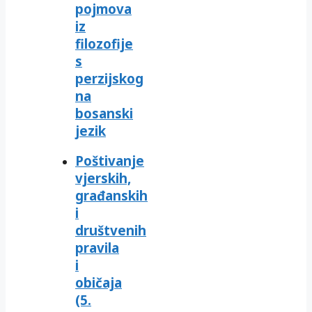
pojmova
iz
filozofije
s
perzijskog
na
bosanski
jezik
Poštivanje
vjerskih,
građanskih
i
društvenih
pravila
i
običaja
(5.