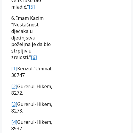
velik iako bio
mladić.”
[5]
6. Imam Kazim:
“Nestašnost
dječaka u
djetinjstvu
poželjna je da bio
strpljiv u
zrelosti.”
[6]
[1]
Kenzul-‘Ummal,
30747.
[2]
Gurerul-Hikem,
8272.
[3]
Gurerul-Hikem,
8273.
[4]
Gurerul-Hikem,
8937.