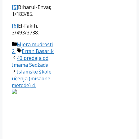
[5]
Biharul-Envar,
1/183/85.
[6]
El-Fakih,
3/493/3738.
Kategorije
Mjera mudrosti
Oznake
2.
Ertan Basarik
40 predaja od
Imama Sedžada
Islamske škole
učenja (misaone
metode) 4.