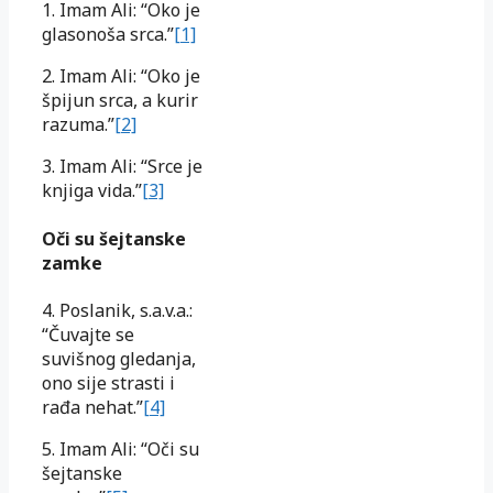
1. Imam Ali: “Oko je
glasonoša srca.”
[1]
2. Imam Ali: “Oko je
špijun srca, a kurir
razuma.”
[2]
3. Imam Ali: “Srce je
knjiga vida.”
[3]
Oči su šejtanske
zamke
4. Poslanik, s.a.v.a.:
“Čuvajte se
suvišnog gledanja,
ono sije strasti i
rađa nehat.”
[4]
5. Imam Ali: “Oči su
šejtanske