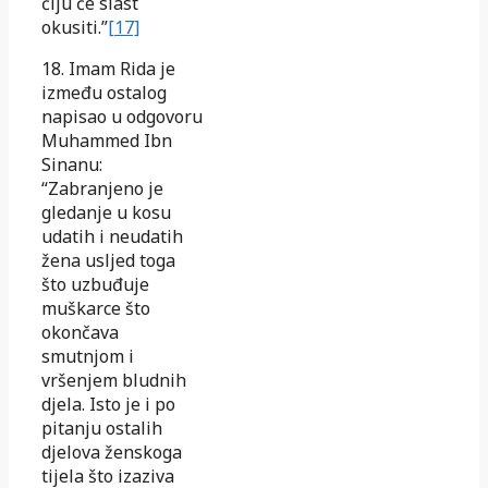
čiju će slast
okusiti.”
[17]
18. Imam Rida je
između ostalog
napisao u odgovoru
Muhammed Ibn
Sinanu:
“Zabranjeno je
gledanje u kosu
udatih i neudatih
žena usljed toga
što uzbuđuje
muškarce što
okončava
smutnjom i
vršenjem bludnih
djela. Isto je i po
pitanju ostalih
djelova ženskoga
tijela što izaziva