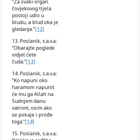
“Za svaki organ
čovjekovog tijela
postoji udio u
bludu, a blud oka je
gledanje.”
[12]
13. Poslanik, s.a.v.a.:
“Obarajte poglede
vidjet ćete
čuda.”
[13]
14. Poslanik, s.a.v.a.:
“Ko napuni oko
haramom napunit
će mu ga Allah na
Sudnjem danu
vatrom, osim ako
se pokaje i prođe
toga.”
[14]
15. Poslanik, s.a.v.a.: