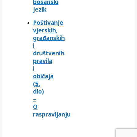
bosanski
jezik
Poštivanje
vjerskih,
građanskih
i
društvenih
pravila
i
običaja
(5.
dio)
–
O
raspravljanju