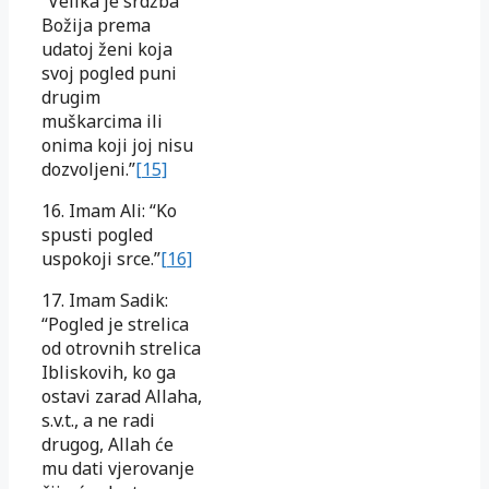
“Velika je srdžba
Božija prema
udatoj ženi koja
svoj pogled puni
drugim
muškarcima ili
onima koji joj nisu
dozvoljeni.”
[15]
16. Imam Ali: “Ko
spusti pogled
uspokoji srce.”
[16]
17. Imam Sadik:
“Pogled je strelica
od otrovnih strelica
Ibliskovih, ko ga
ostavi zarad Allaha,
s.v.t., a ne radi
drugog, Allah će
mu dati vjerovanje