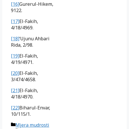
[16]
Gurerul-Hikem,
9122.
[17]
El-Fakih,
4/18/4969.
[18]
‘Ujunu Ahbari
Rida, 2/98.
[19]
El-Fakih,
4/19/4971.
[20]
El-Fakih,
3/474/4658.
[21]
El-Fakih,
4/18/4970.
[22]
Biharul-Envar,
10/115/1.
Kategorije
Mjera mudrosti