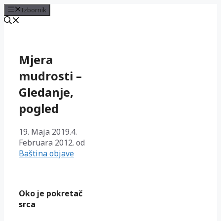
Izbornik
Preskoči
na
sadržaj
Mjera
mudrosti –
Gledanje,
pogled
19. Maja 2019.
4.
Februara 2012.
od
Baština objave
Oko je pokretač
srca