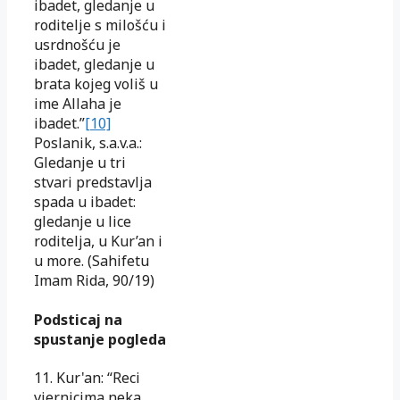
ibadet, gledanje u
roditelje s milošću i
usrdnošću je
ibadet, gledanje u
brata kojeg voliš u
ime Allaha je
ibadet.”
[10]
Poslanik, s.a.v.a.:
Gledanje u tri
stvari predstavlja
spada u ibadet:
gledanje u lice
roditelja, u Kur’an i
u more. (Sahifetu
Imam Rida, 90/19)
Podsticaj na
spustanje pogleda
11. Kur'an: “Reci
vjernicima neka