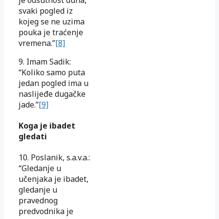
svaki pogled iz
kojeg se ne uzima
pouka je traćenje
vremena.”
[8]
9. Imam Sadik:
“Koliko samo puta
jedan pogled ima u
naslijeđe dugačke
jade.”
[9]
Koga je ibadet
gledati
10. Poslanik, s.a.v.a.:
“Gledanje u
učenjaka je ibadet,
gledanje u
pravednog
predvodnika je