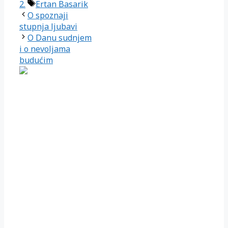
Oznake
2.
Ertan Basarik
O spoznaji
stupnja ljubavi
O Danu sudnjem
i o nevoljama
budućim