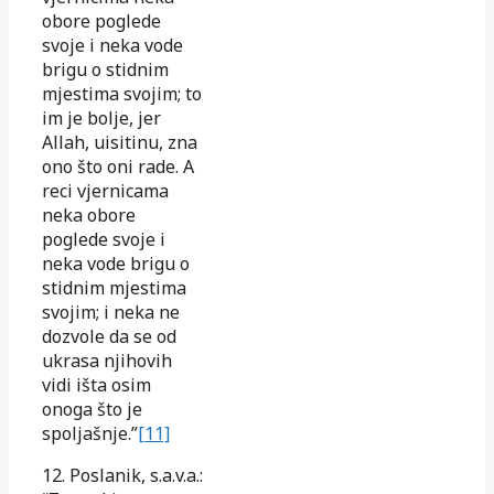
obore poglede
svoje i neka vode
brigu o stidnim
mjestima svojim; to
im je bolje, jer
Allah, uisitinu, zna
ono što oni rade. A
reci vjernicama
neka obore
poglede svoje i
neka vode brigu o
stidnim mjestima
svojim; i neka ne
dozvole da se od
ukrasa njihovih
vidi išta osim
onoga što je
spoljašnje.”
[11]
12. Poslanik, s.a.v.a.: