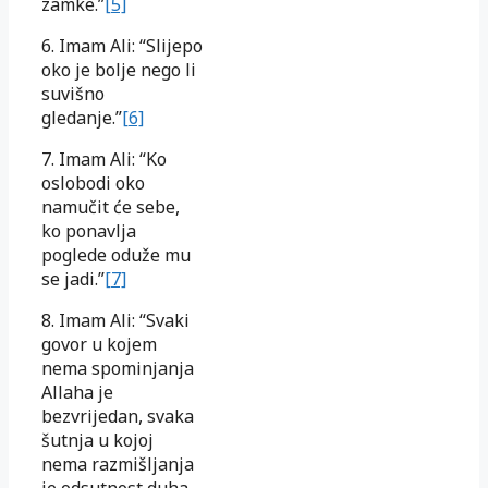
zamke.”
[5]
6. Imam Ali: “Slijepo
oko je bolje nego li
suvišno
gledanje.”
[6]
7. Imam Ali: “Ko
oslobodi oko
namučit će sebe,
ko ponavlja
poglede oduže mu
se jadi.”
[7]
8. Imam Ali: “Svaki
govor u kojem
nema spominjanja
Allaha je
bezvrijedan, svaka
šutnja u kojoj
nema razmišljanja
je odsutnost duha,