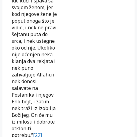
ide kući i spava sa
svojom ženom, jer
kod njegove žene je
poput onoga što je
vidio, i nek ne pravi
šejtanu puta do
srca, i nek ustegne
oko od nje. Ukoliko
nije oženjen neka
klanja dva rekjata i
nek puno
zahvaljuje Allahu i
nek donosi
salavate na
Poslanika i njegov
Ehli bejt, i zatim
nek traži iz izobilja
Božijeg. On će mu
iz milosti i dobrote
otkloniti
potrebu.”
[22]