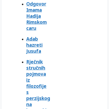
Odgovor
Imama
Hadija
Rimskom
caru
Adab
hazreti
Jusufa
Rječnik
stručnih
pojmova
iz
filozofije
s
perzijskog
na