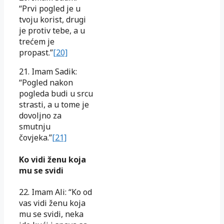
“Prvi pogled je u
tvoju korist, drugi
je protiv tebe, a u
trećem je
propast.”
[20]
21. Imam Sadik:
“Pogled nakon
pogleda budi u srcu
strasti, a u tome je
dovoljno za
smutnju
čovjeka.”
[21]
Ko vidi ženu koja
mu se svidi
22. Imam Ali: “Ko od
vas vidi ženu koja
mu se svidi, neka