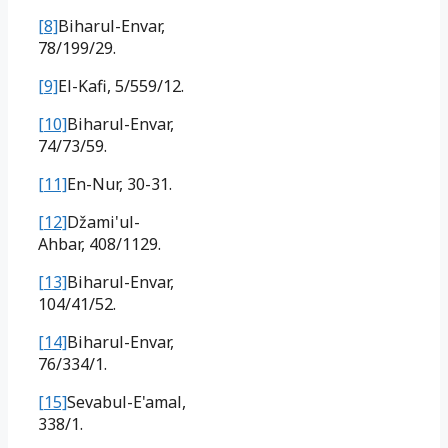
[8]
Biharul-Envar,
78/199/29.
[9]
El-Kafi, 5/559/12.
[10]
Biharul-Envar,
74/73/59.
[11]
En-Nur, 30-31.
[12]
Džami'ul-
Ahbar, 408/1129.
[13]
Biharul-Envar,
104/41/52.
[14]
Biharul-Envar,
76/334/1.
[15]
Sevabul-E'amal,
338/1.