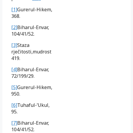
[1]
Gurerul-Hikem,
368.
[2]
Biharul-Envar,
104/41/52.
[3]
Staza
rječitosti,mudrost
419.
[4]
Biharul-Envar,
72/199/29.
[5]
Gurerul-Hikem,
950.
[6]
Tuhaful-’Ukul,
95.
[7]
Biharul-Envar,
104/41/52.