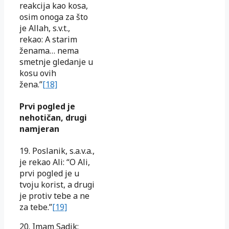
reakcija kao kosa,
osim onoga za što
je Allah, s.v.t.,
rekao: A starim
ženama… nema
smetnje gledanje u
kosu ovih
žena.”
[18]
Prvi pogled je
nehotičan, drugi
namjeran
19. Poslanik, s.a.v.a.,
je rekao Ali: “O Ali,
prvi pogled je u
tvoju korist, a drugi
je protiv tebe a ne
za tebe.”
[19]
20. Imam Sadik: