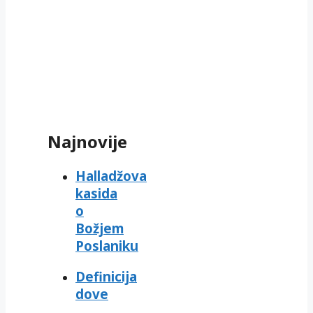
Najnovije
Halladžova
kasida
o
Božjem
Poslaniku
Definicija
dove