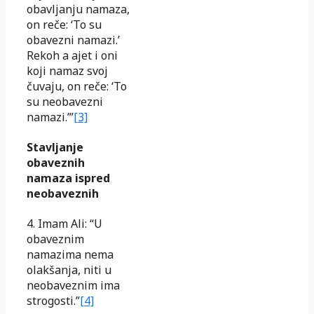
obavljanju namaza,
on reče: ‘To su
obavezni namazi.’
Rekoh a ajet i oni
koji namaz svoj
čuvaju, on reče: ‘To
su neobavezni
namazi.’”
[3]
Stavljanje
obaveznih
namaza ispred
neobaveznih
4. Imam Ali: “U
obaveznim
namazima nema
olakšanja, niti u
neobaveznim ima
strogosti.”
[4]