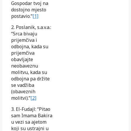
Gospodar tvoj na
dostojno mjesto
postavio.”
[1]
2. Poslanik, s.a.v.a.:
“Srca bivaju
prijemčiva i
odbojna, kada su
prijemčiva
obavljajte
neobaveznu
molitvu, kada su
odbojna pa držite
se vadžiba
(obaveznih
molitvi).”
[2]
3. El-Fudajl: “Pitao
sam Imama Bakira
u vezi sa ajetom
koji su ustrajni u