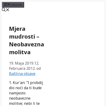
Izbornik
Preskoči
na
sadržaj
Mjera
mudrosti –
Neobavezna
molitva
19. Maja 2019.
12.
Februara 2012.
od
Baština objave
1. Kur'an: “I probdij
dio noći da ti bude
namjesto
neobavezne
molitve; nebi li te