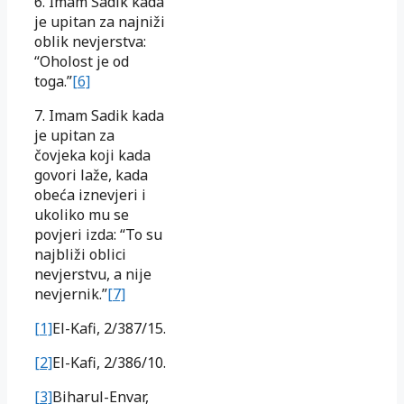
6. Imam Sadik kada
je upitan za najniži
oblik nevjerstva:
“Oholost je od
toga.”
[6]
7. Imam Sadik kada
je upitan za
čovjeka koji kada
govori laže, kada
obeća iznevjeri i
ukoliko mu se
povjeri izda: “To su
najbliži oblici
nevjerstvu, a nije
nevjernik.”
[7]
[1]
El-Kafi, 2/387/15.
[2]
El-Kafi, 2/386/10.
[3]
Biharul-Envar,