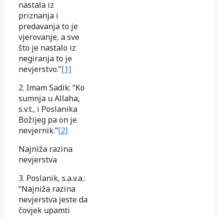
nastala iz
priznanja i
predavanja to je
vjerovanje, a sve
što je nastalo iz
negiranja to je
nevjerstvo.”
[1]
2. Imam Sadik: “Ko
sumnja u Allaha,
s.v.t., i Poslanika
Božijeg pa on je
nevjernik.”
[2]
Najniža razina
nevjerstva
3. Poslanik, s.a.v.a.:
“Najniža razina
nevjerstva jeste da
čovjek upamti