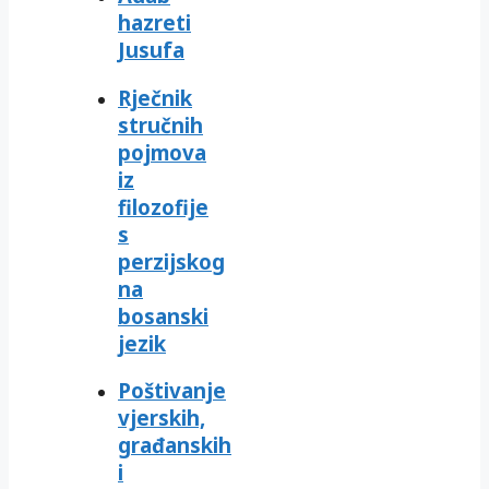
hazreti
Jusufa
Rječnik
stručnih
pojmova
iz
filozofije
s
perzijskog
na
bosanski
jezik
Poštivanje
vjerskih,
građanskih
i