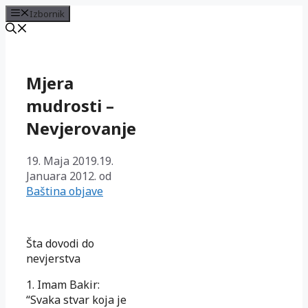
Izbornik
Preskoči
na
sadržaj
Mjera
mudrosti –
Nevjerovanje
19. Maja 2019.
19.
Januara 2012.
od
Baština objave
Šta dovodi do
nevjerstva
1. Imam Bakir:
“Svaka stvar koja je