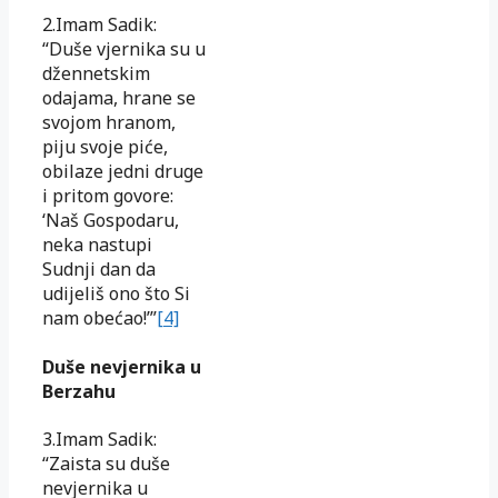
2.Imam Sadik:
“Duše vjernika su u
džennetskim
odajama, hrane se
svojom hranom,
piju svoje piće,
obilaze jedni druge
i pritom govore:
‘Naš Gospodaru,
neka nastupi
Sudnji dan da
udijeliš ono što Si
nam obećao!’”
[4]
Duše nevjernika u
Berzahu
3.Imam Sadik:
“Zaista su duše
nevjernika u