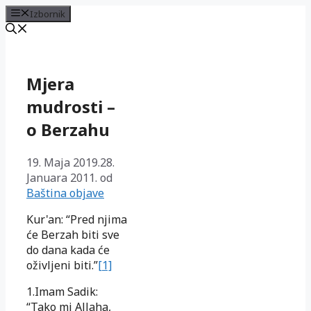
Izbornik
Preskoči
na
sadržaj
Mjera
mudrosti –
o Berzahu
19. Maja 2019.
28.
Januara 2011.
od
Baština objave
Kur'an: “Pred njima
će Berzah biti sve
do dana kada će
oživljeni biti.”
[1]
1.Imam Sadik:
“Tako mi Allaha,