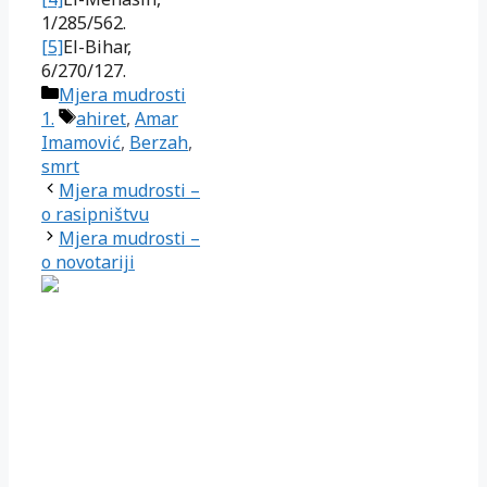
1/285/562.
[5]
El-Bihar,
6/270/127.
Kategorije
Mjera mudrosti
Oznake
1.
ahiret
,
Amar
Imamović
,
Berzah
,
smrt
Mjera mudrosti –
o rasipništvu
Mjera mudrosti –
o novotariji