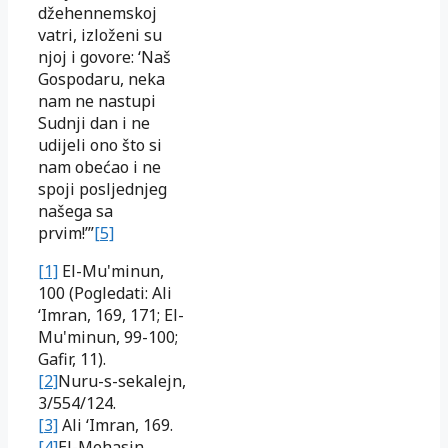
džehennemskoj
vatri, izloženi su
njoj i govore: ‘Naš
Gospodaru, neka
nam ne nastupi
Sudnji dan i ne
udijeli ono što si
nam obećao i ne
spoji posljednjeg
našega sa
prvim!’”
[5]
[1]
El-Mu'minun,
100 (Pogledati: Ali
‘Imran, 169, 171; El-
Mu'minun, 99-100;
Gafir, 11).
[2]
Nuru-s-sekalejn,
3/554/124.
[3]
Ali ‘Imran, 169.
[4]
El-Mehasin,