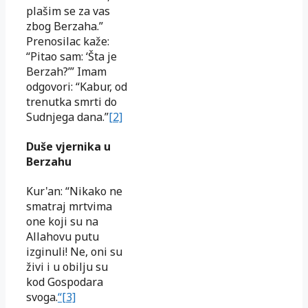
plašim se za vas
zbog Berzaha.”
Prenosilac kaže:
“Pitao sam: ‘Šta je
Berzah?’” Imam
odgovori: “Kabur, od
trenutka smrti do
Sudnjega dana.”
[2]
Duše vjernika u
Berzahu
Kur'an: “Nikako ne
smatraj mrtvima
one koji su na
Allahovu putu
izginuli! Ne, oni su
živi i u obilju su
kod Gospodara
svoga.
“[3]