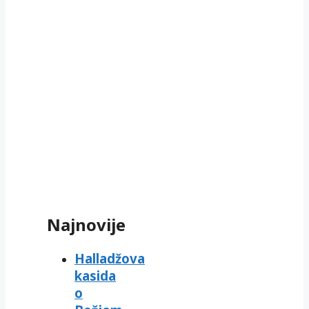
Najnovije
Halladžova
kasida
o