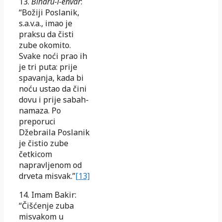
13.
Biharu-l-envar
:
“Božiji Poslanik,
s.a.v.a., imao je
praksu da čisti
zube okomito.
Svake noći prao ih
je tri puta: prije
spavanja, kada bi
noću ustao da čini
dovu i prije sabah-
namaza. Po
preporuci
Džebraila Poslanik
je čistio zube
četkicom
napravljenom od
drveta misvak.”
[13]
14. Imam Bakir:
“Čišćenje zuba
misvakom u