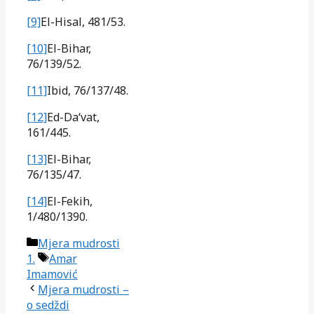
[9]
El-Hisal, 481/53.
[10]
El-Bihar,
76/139/52.
[11]
Ibid, 76/137/48.
[12]
Ed-Da‘vat,
161/445.
[13]
El-Bihar,
76/135/47.
[14]
El-Fekih,
1/480/1390.
Kategorije
Mjera mudrosti
Oznake
1.
Amar
Imamović
Mjera mudrosti –
o sedždi