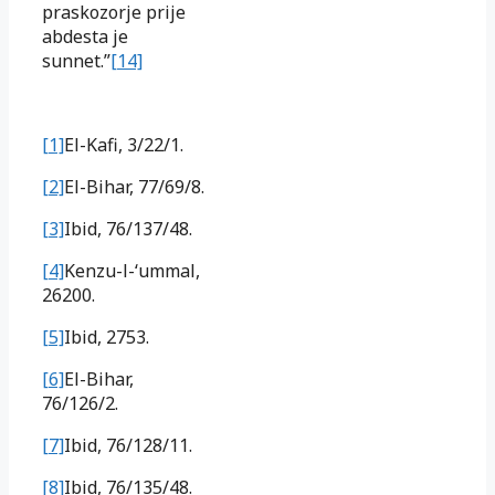
praskozorje prije
abdesta je
sunnet.”
[14]
[1]
El-Kafi, 3/22/1.
[2]
El-Bihar, 77/69/8.
[3]
Ibid, 76/137/48.
[4]
Kenzu-l-‘ummal,
26200.
[5]
Ibid, 2753.
[6]
El-Bihar,
76/126/2.
[7]
Ibid, 76/128/11.
[8]
Ibid, 76/135/48.