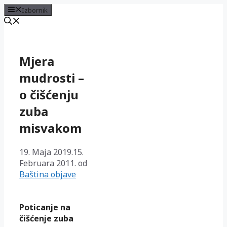
Izbornik
Preskoči
na
sadržaj
Mjera
mudrosti –
o čišćenju
zuba
misvakom
19. Maja 2019.
15.
Februara 2011.
od
Baština objave
Poticanje na
čišćenje zuba