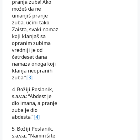
pranja zuba! Ako
možeš da ne
umanjiš pranje
zuba, učini tako.
Zaista, svaki namaz
koji klanjaš sa
opranim zubima
vredniji je od
četrdeset dana
namaza onoga koji
klanja neopranih
zuba.”
[3]
4. Božiji Poslanik,
s.a.v.a.: “Abdest je
dio imana, a pranje
zuba je dio
abdesta.”
[4]
5. Božiji Poslanik,
s.a.v.a.: “Namirišite