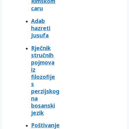
Rimskom
caru
Adab
hazreti
Jusufa
Rječnik
stručnih
pojmova
iz
filozofije
s
perzijskog
na
bosanski
jezik
Poštivanje