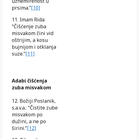
uznemirenost u
prsima.”
[10]
11. Imam Rida:
“Čišćenje zuba
misvakom čini vid
oštrijim, a kosu
bujnijom i otklanja
suze.”
[11]
Adabi čišćenja
zuba misvakom
12. Božiji Poslanik,
s.a.v.a.: “Čistite zube
misvakom po
dužini, a ne po
širini.”
[12]