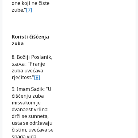
one koji ne čiste
zube.”
[7]
Koristi čišćenja
zuba
8. Božiji Poslanik,
s.a.v.a.: “Pranje
zuba uvećava
rječitost.”
[8]
9. Imam Sadik: “U
čišćenju zuba
misvakom je
dvanaest vrlina:
drži se sunneta,
usta se održavaju
čistim, uvećava se
snaga vida,