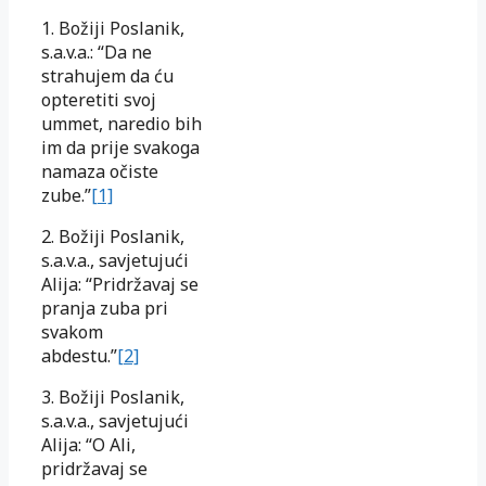
1. Božiji Poslanik,
s.a.v.a.: “Da ne
strahujem da ću
opteretiti svoj
ummet, naredio bih
im da prije svakoga
namaza očiste
zube.”
[1]
2. Božiji Poslanik,
s.a.v.a., savjetujući
Alija: “Pridržavaj se
pranja zuba pri
svakom
abdestu.”
[2]
3. Božiji Poslanik,
s.a.v.a., savjetujući
Alija: “O Ali,
pridržavaj se