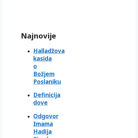
Najnovije
Halladžova
kasida
o
Božjem
Poslaniku
Definicija
dove
Odgovor
Imama
Hadija