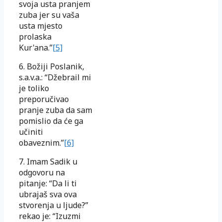
svoja usta pranjem
zuba jer su vaša
usta mjesto
prolaska
Kur'ana.”
[5]
6. Božiji Poslanik,
s.a.v.a.: “Džebrail mi
je toliko
preporučivao
pranje zuba da sam
pomislio da će ga
učiniti
obaveznim.”
[6]
7. Imam Sadik u
odgovoru na
pitanje: “Da li ti
ubrajaš sva ova
stvorenja u ljude?”
rekao je: “Izuzmi