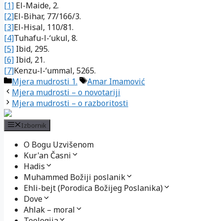
[1]
El-Maide, 2.
[2]
El-Bihar, 77/166/3.
[3]
El-Hisal, 110/81.
[4]
Tuhafu-l-‘ukul, 8.
[5]
Ibid, 295.
[6]
Ibid, 21.
[7]
Kenzu-l-‘ummal, 5265.
Kategorije
Oznake
Mjera mudrosti 1.
Amar Imamović
Mjera mudrosti – o novotariji
Mjera mudrosti – o razboritosti
Izbornik
O Bogu Uzvišenom
Kur'an Časni
Hadis
Muhammed Božiji poslanik
Ehli-bejt (Porodica Božijeg Poslanika)
Dove
Ahlak – moral
Teologija