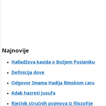
Najnovije
Halladžova kasida o Božjem Poslaniku
Definicija dove
Odgovor Imama Hadija Rimskom caru
Adab hazreti Jusufa
Rječnik stručnih pojmova iz filozofije