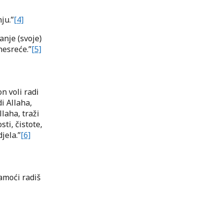
ju.”
[4]
anje (svoje)
nesreće.”
[5]
on voli radi
di Allaha,
llaha, traži
ti, čistote,
jela.”
[6]
samoći radiš