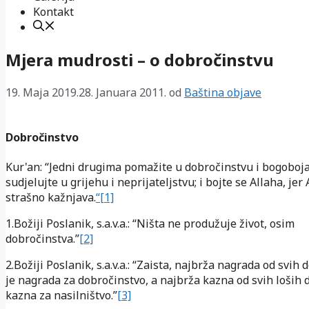
Kontakt
Mjera mudrosti – o dobročinstvu
19. Maja 2019.
28. Januara 2011.
od
Baština objave
Dobročinstvo
Kur'an: “Jedni drugima pomažite u dobročinstvu i bogoboja
sudjelujte u grijehu i neprijateljstvu; i bojte se Allaha, jer 
strašno kažnjava.
“[1]
1.Božiji Poslanik, s.a.v.a.: “Ništa ne produžuje život, osim
dobročinstva.”
[2]
2.Božiji Poslanik, s.a.v.a.: “Zaista, najbrža nagrada od svih 
je nagrada za dobročinstvo, a najbrža kazna od svih loših d
kazna za nasilništvo.”
[3]