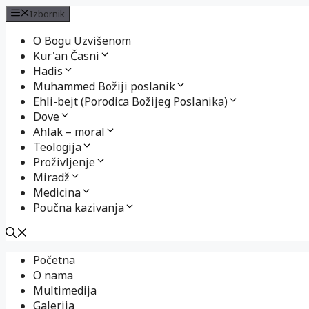
Izbornik
O Bogu Uzvišenom
Kur'an Časni
Hadis
Muhammed Božiji poslanik
Ehli-bejt (Porodica Božijeg Poslanika)
Dove
Ahlak – moral
Teologija
Proživljenje
Miradž
Medicina
Poučna kazivanja
Preskoči
Početna
na
O nama
sadržaj
Multimedija
Galerija