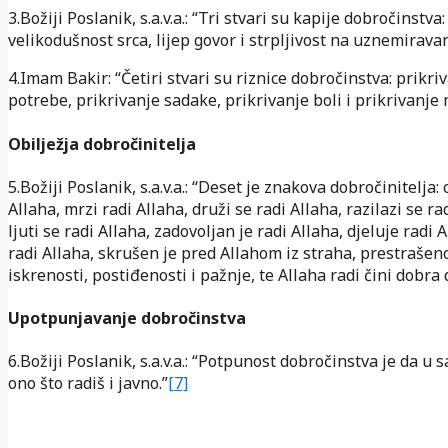
3.Božiji Poslanik, s.a.v.a.: “Tri stvari su kapije dobročinstva:
velikodušnost srca, lijep govor i strpljivost na uznemiravan
4.Imam Bakir: “Četiri stvari su riznice dobročinstva: prikriv
potrebe, prikrivanje sadake, prikrivanje boli i prikrivanje 
Obilježja dobročinitelja
5.Božiji Poslanik, s.a.v.a.: “Deset je znakova dobročinitelja: 
Allaha, mrzi radi Allaha, druži se radi Allaha, razilazi se ra
ljuti se radi Allaha, zadovoljan je radi Allaha, djeluje radi A
radi Allaha, skrušen je pred Allahom iz straha, prestrašenos
iskrenosti, postiđenosti i pažnje, te Allaha radi čini dobra d
Upotpunjavanje dobročinstva
6.Božiji Poslanik, s.a.v.a.: “Potpunost dobročinstva je da u 
ono što radiš i javno.”
[7]