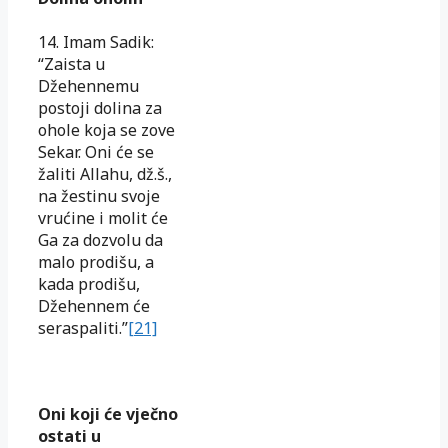
14. Imam Sadik:
“Zaista u
Džehennemu
postoji dolina za
ohole koja se zove
Sekar. Oni će se
žaliti Allahu, dž.š.,
na žestinu svoje
vrućine i molit će
Ga za dozvolu da
malo prodišu, a
kada prodišu,
Džehennem će
seraspaliti.”
[21]
Oni koji će vječno
ostati u