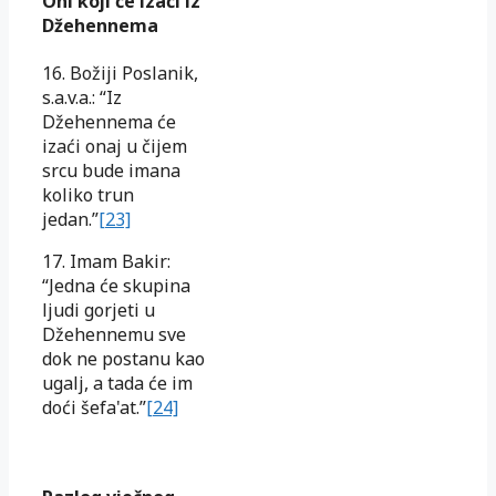
Oni koji će izaći iz
Džehennema
16. Božiji Poslanik,
s.a.v.a.: “Iz
Džehennema će
izaći onaj u čijem
srcu bude imana
koliko trun
jedan.”
[23]
17. Imam Bakir:
“Jedna će skupina
ljudi gorjeti u
Džehennemu sve
dok ne postanu kao
ugalj, a tada će im
doći šefa'at.”
[24]