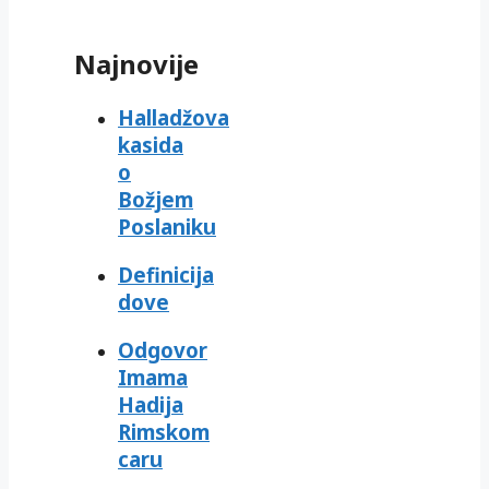
Najnovije
Halladžova
kasida
o
Božjem
Poslaniku
Definicija
dove
Odgovor
Imama
Hadija
Rimskom
caru