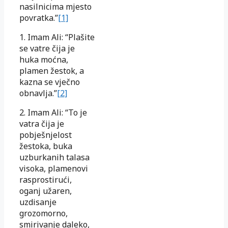
nasilnicima mjesto
povratka.”
[1]
1. Imam Ali: “Plašite
se vatre čija je
huka moćna,
plamen žestok, a
kazna se vječno
obnavlja.”
[2]
2. Imam Ali: “To je
vatra čija je
pobješnjelost
žestoka, buka
uzburkanih talasa
visoka, plamenovi
rasprostirući,
oganj užaren,
uzdisanje
grozomorno,
smirivanje daleko,