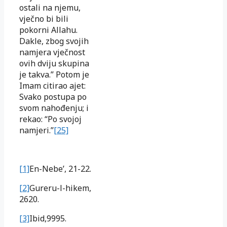
ostali na njemu,
vječno bi bili
pokorni Allahu.
Dakle, zbog svojih
namjera vječnost
ovih dviju skupina
je takva.” Potom je
Imam citirao ajet:
Svako postupa po
svom nahođenju; i
rekao: “Po svojoj
namjeri.”
[25]
[1]
En-Nebe’, 21-22.
[2]
Gureru-l-hikem,
2620.
[3]
Ibid,9995.