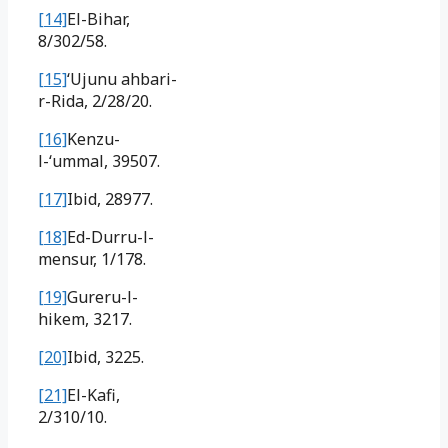
[14]
El-Bihar,
8/302/58.
[15]
‘Ujunu ahbari-
r-Rida, 2/28/20.
[16]
Kenzu-
l-‘ummal, 39507.
[17]
Ibid, 28977.
[18]
Ed-Durru-l-
mensur, 1/178.
[19]
Gureru-l-
hikem, 3217.
[20]
Ibid, 3225.
[21]
El-Kafi,
2/310/10.