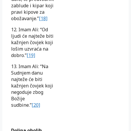
zablude i kipar koji
pravi kipove za
obožavanje.”
[18]
12. Imam Ali: “Od
ljudi će najteže biti
kažnjen čovjek koji
lošim uzvraća na
dobro.”
[19]
13. Imam Ali: “Na
Sudnjem danu
najteže će biti
kažnjen čovjek koji
negoduje zbog
Božije
sudbine.”
[20]
Dolina oholih