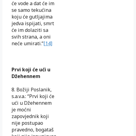
će vode a dat će im
se samo tekućina
koju će gutljajima
jedva ispijati, smrt
će im dolaziti sa
svih strana, a oni
neće umirati.”
[14]
Prvi koji će ući u
Džehennem
8. Božiji Poslanik,
s.a.v.a.: “Prvi koji će
ući u Džehennem
je moćni
zapovjednik koji
nije postupao
pravedno, bogataš