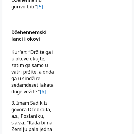
gorivo biti.”
[5]
Džehennemski
lanci i okovi
Kur'an: “Držite ga i
u okove okujte,
zatim ga samo u
vatri pržite, a onda
ga u sindžire
sedamdeset lakata
duge vežite.”
[6]
3. Imam Sadik iz
govora Džebraila,
a.s., Poslaniku,
s.a.v.a.: “Kada bi na
Zemlju pala jedna