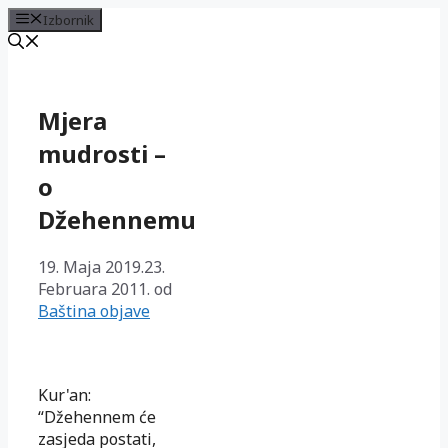
Izbornik
Preskoči
na
sadržaj
Mjera
mudrosti –
o
Džehennemu
19. Maja 2019.
23.
Februara 2011.
od
Baština objave
Kur'an:
“Džehennem će
zasjeda postati,