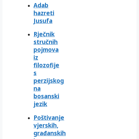
Adab
hazreti
Jusufa
Rječnik
stručnih
pojmova
iz
filozofije
s
perzijskog
na
bosanski
jezik
Poštivanje
vjerskih,
građanskih