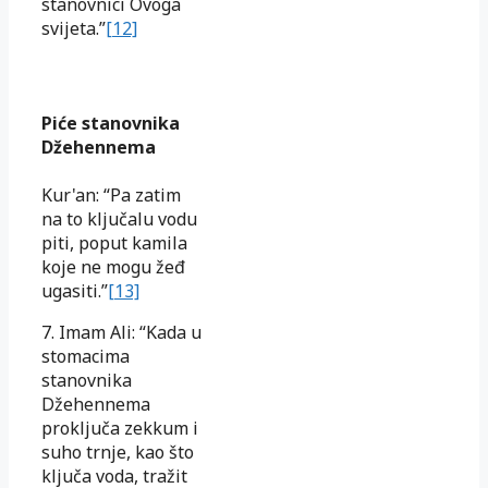
stanovnici Ovoga
svijeta.”
[12]
Piće stanovnika
Džehennema
Kur'an: “Pa zatim
na to ključalu vodu
piti, poput kamila
koje ne mogu žeđ
ugasiti.”
[13]
7. Imam Ali: “Kada u
stomacima
stanovnika
Džehennema
proključa zekkum i
suho trnje, kao što
ključa voda, tražit