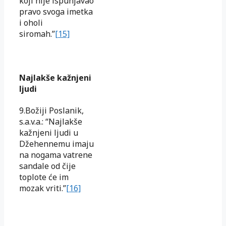
koji nije ispunjavao
pravo svoga imetka
i oholi
siromah.”
[15]
Najlakše kažnjeni
ljudi
9.Božiji Poslanik,
s.a.v.a.: “Najlakše
kažnjeni ljudi u
Džehennemu imaju
na nogama vatrene
sandale od čije
toplote će im
mozak vriti.”
[16]