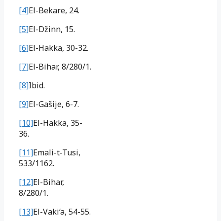
[4]
El-Bekare, 24.
[5]
El-Džinn, 15.
[6]
El-Hakka, 30-32.
[7]
El-Bihar, 8/280/1.
[8]
Ibid.
[9]
El-Gašije, 6-7.
[10]
El-Hakka, 35-
36.
[11]
Emali-t-Tusi,
533/1162.
[12]
El-Bihar,
8/280/1.
[13]
El-Vaki‘a, 54-55.