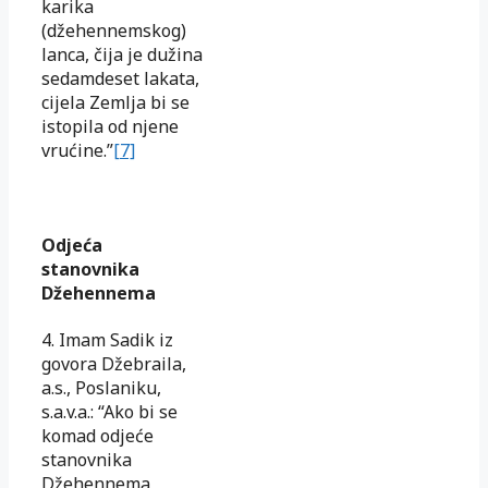
karika
(džehennemskog)
lanca, čija je dužina
sedamdeset lakata,
cijela Zemlja bi se
istopila od njene
vrućine.”
[7]
Odjeća
stanovnika
Džehennema
4. Imam Sadik iz
govora Džebraila,
a.s., Poslaniku,
s.a.v.a.: “Ako bi se
komad odjeće
stanovnika
Džehennema