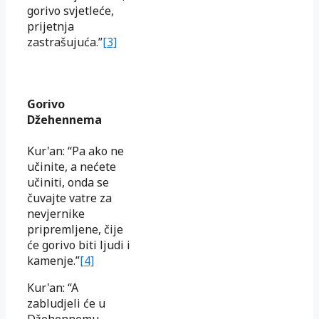
gorivo svjetleće,
prijetnja
zastrašujuća.”
[3]
Gorivo
Džehennema
Kur'an: “Pa ako ne
učinite, a nećete
učiniti, onda se
čuvajte vatre za
nevjernike
pripremljene, čije
će gorivo biti ljudi i
kamenje.”
[4]
Kur'an: “A
zabludjeli će u
Džehennemu