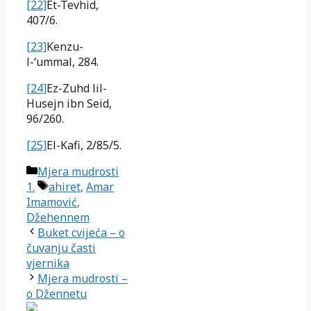
[22]
Et-Tevhid,
407/6.
[23]
Kenzu-
l-‘ummal, 284.
[24]
Ez-Zuhd lil-
Husejn ibn Seid,
96/260.
[25]
El-Kafi, 2/85/5.
Kategorije
Mjera mudrosti
Oznake
1.
ahiret
,
Amar
Imamović
,
Džehennem
Buket cvijeća – o
čuvanju časti
vjernika
Mjera mudrosti –
o Džennetu