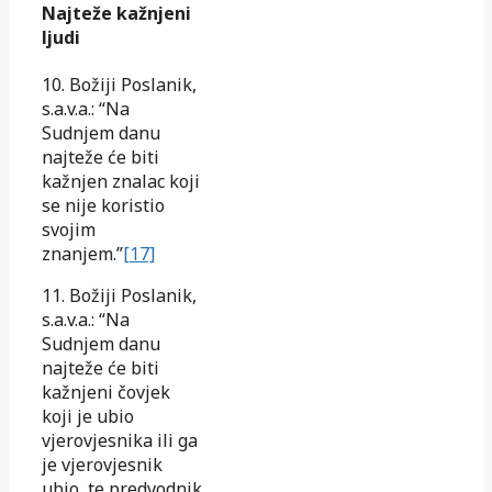
Najteže kažnjeni
ljudi
10. Božiji Poslanik,
s.a.v.a.: “Na
Sudnjem danu
najteže će biti
kažnjen znalac koji
se nije koristio
svojim
znanjem.”
[17]
11. Božiji Poslanik,
s.a.v.a.: “Na
Sudnjem danu
najteže će biti
kažnjeni čovjek
koji je ubio
vjerovjesnika ili ga
je vjerovjesnik
ubio, te predvodnik