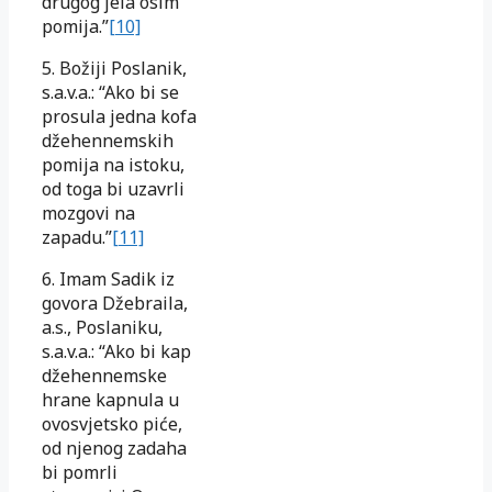
drugog jela osim
pomija.”
[10]
5. Božiji Poslanik,
s.a.v.a.: “Ako bi se
prosula jedna kofa
džehennemskih
pomija na istoku,
od toga bi uzavrli
mozgovi na
zapadu.”
[11]
6. Imam Sadik iz
govora Džebraila,
a.s., Poslaniku,
s.a.v.a.: “Ako bi kap
džehennemske
hrane kapnula u
ovosvjetsko piće,
od njenog zadaha
bi pomrli