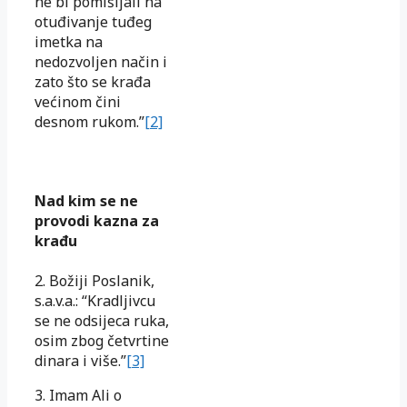
ne bi pomišljali na
otuđivanje tuđeg
imetka na
nedozvoljen način i
zato što se krađa
većinom čini
desnom rukom.”
[2]
Nad kim se ne
provodi kazna za
krađu
2. Božiji Poslanik,
s.a.v.a.: “Kradljivcu
se ne odsijeca ruka,
osim zbog četvrtine
dinara i više.”
[3]
3. Imam Ali o