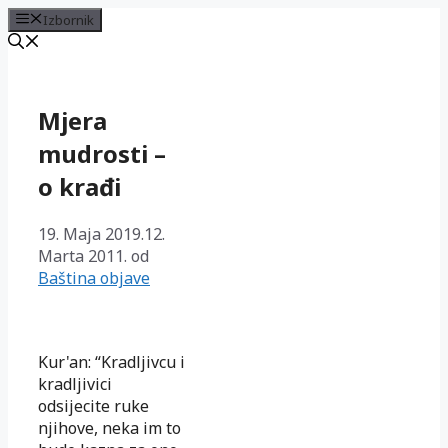
Izbornik
Preskoči
na
sadržaj
Mjera
mudrosti –
o krađi
19. Maja 2019.
12.
Marta 2011.
od
Baština objave
Kur'an: “Kradljivcu i
kradljivici
odsijecite ruke
njihove, neka im to