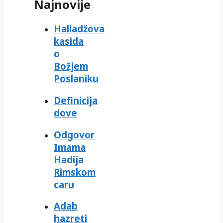
Najnovije
Halladžova
kasida
o
Božjem
Poslaniku
Definicija
dove
Odgovor
Imama
Hadija
Rimskom
caru
Adab
hazreti