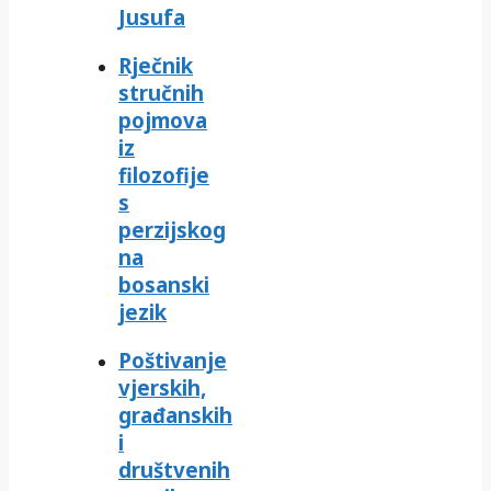
Jusufa
Rječnik
stručnih
pojmova
iz
filozofije
s
perzijskog
na
bosanski
jezik
Poštivanje
vjerskih,
građanskih
i
društvenih