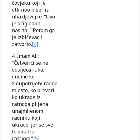
čovjeku koji je
otkinuo biser iz
uha djevojke: “Ovo
je očigledan
nasrtaj.” Potom ga
je izbičevao i
zatvorio.
[4]
4. Imam Ali:
“Četverici se ne
odsijeca ruka:
onome ko
zloupotrijebi radno
mjesto, ko prevari,
ko ukrade iz
ratnoga plijena i
unajmljenom
radniku koji
ukrade, jer se sve
to smatra
izdajom.”
[5]