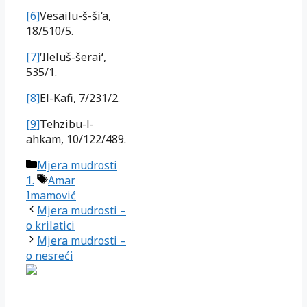
[6]
Vesailu-š-ši‘a,
18/510/5.
[7]
‘Ileluš-šerai‘,
535/1.
[8]
El-Kafi, 7/231/2.
[9]
Tehzibu-l-
ahkam, 10/122/489.
Kategorije
Mjera mudrosti
Oznake
1.
Amar
Imamović
Mjera mudrosti –
o krilatici
Mjera mudrosti –
o nesreći