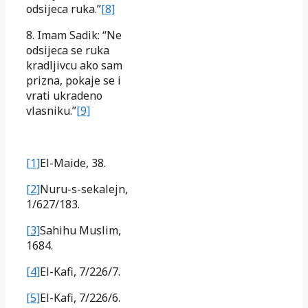
odsijeca ruka.”
[8]
8. Imam Sadik: “Ne
odsijeca se ruka
kradljivcu ako sam
prizna, pokaje se i
vrati ukradeno
vlasniku.”
[9]
[1]
El-Maide, 38.
[2]
Nuru-s-sekalejn,
1/627/183.
[3]
Sahihu Muslim,
1684.
[4]
El-Kafi, 7/226/7.
[5]
El-Kafi, 7/226/6.