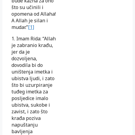
bude kazna za ono
što su učinili i
opomena od Allaha!
A Allah je silan i
mudar.”
[1]
1. Imam Rida: “Allah
je zabranio krađu,
jer da je
dozvoljena,
dovodila bi do
uništenja imetka i
ubistva ljudi, i zato
što bi uzurpiranje
tuđeg imetka za
posljedice imalo
ubistva, sukobe i
zavist, i zato što
krađa poziva
napuštanju
bavljenja