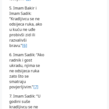
5. Imam Bakir i
Imam Sadik:
“Kradljivcu se ne
odsijeca ruka, ako
u kuću ne uđe
probivši zid ili
razvalivši
bravu.”
[6]
6. Imam Sadik: “Ako
radnik i gost
ukradu, njima se
ne odsijeca ruka
zato što se
smatraju
povjerljivim.”
[7]
7. Imam Sadik: “U
godini suše
kradljivcu se ne