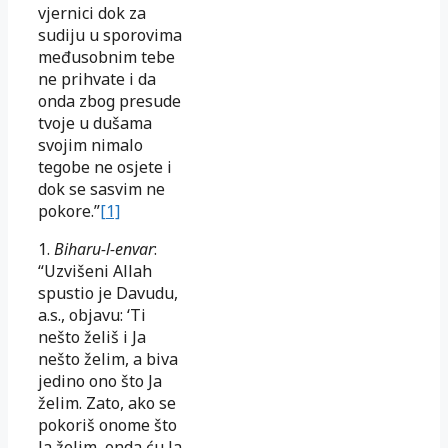
vjernici dok za
sudiju u sporovima
međusobnim tebe
ne prihvate i da
onda zbog presude
tvoje u dušama
svojim nimalo
tegobe ne osjete i
dok se sasvim ne
pokore.”
[1]
1.
Biharu-l-envar
:
“Uzvišeni Allah
spustio je Davudu,
a.s., objavu: ‘Ti
nešto želiš i Ja
nešto želim, a biva
jedino ono što Ja
želim. Zato, ako se
pokoriš onome što
Ja želim, onda ću Ja