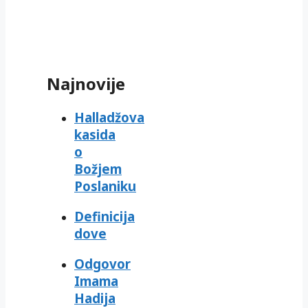
Najnovije
Halladžova
kasida
o
Božjem
Poslaniku
Definicija
dove
Odgovor
Imama
Hadija