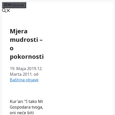
Izbornik
Preskoči
na
sadržaj
Mjera
mudrosti –
o
pokornosti
19. Maja 2019.
12.
Marta 2011.
od
Baština objave
Kur'an: “I tako Mi
Gospodara tvoga,
oni neće biti