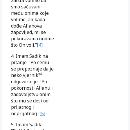
zaista volimo da
smo sačuvani
među onima koje
volimo, ali kada
dođe Allahova
zapovijed, mi se
pokoravamo onome
što On voli.”
[4]
4. Imam Sadik na
pitanje: “Po čemu
se prepoznaje da je
neko vjernik?”
odgovorio je: “Po
pokornosti Allahu i
zadovoljstvu onim
što mu se desi od
prijatnog i
neprijatnog.”
[5]
5. Imam Sadik: