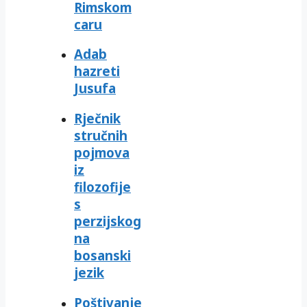
Rimskom
caru
Adab
hazreti
Jusufa
Rječnik
stručnih
pojmova
iz
filozofije
s
perzijskog
na
bosanski
jezik
Poštivanje