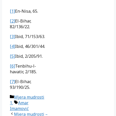
[1]
En-Nisa, 65.
[2]
El-Bihar,
82/136/22.
[3]
Ibid, 71/153/63.
[4]
Ibid, 46/301/44.
[5]
Ibid, 2/205/91.
[6]
Tenbihu-l-
havatir, 2/185.
[7]
El-Bihar,
93/190/25.
Kategorije
Mjera mudrosti
Oznake
1.
Amar
Imamović
Mjera mudrosti –