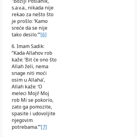
“Božiji Poslanik,
s.a.v.a., nikada nije
rekao za nešto što
je prošlo: ‘Kamo
sreće da se nije
tako desilo.’”
[6]
6. Imam Sadik:
“Kada Allahov rob
kaže: ‘Bit će ono što
Allah želi, nema
snage niti moći
osim u Allaha’,
Allah kaže: ‘O
meleci Moji! Moj
rob Mi se pokorio,
zato ga pomozite,
spasite i udovoljite
njegovim
potrebama.’”
[7]