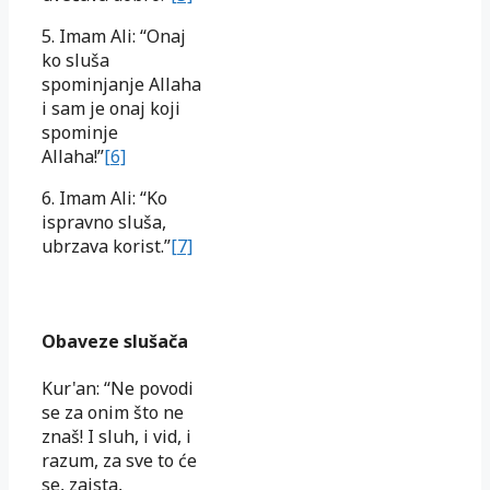
5. Imam Ali: “Onaj
ko sluša
spominjanje Allaha
i sam je onaj koji
spominje
Allaha!”
[6]
6. Imam Ali: “Ko
ispravno sluša,
ubrzava korist.”
[7]
Obaveze slušača
Kur'an: “Ne povodi
se za onim što ne
znaš! I sluh, i vid, i
razum, za sve to će
se, zaista,