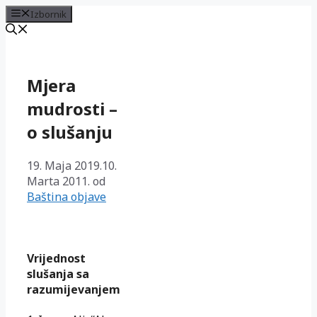
Izbornik
Preskoči
na
sadržaj
Mjera
mudrosti –
o slušanju
19. Maja 2019.
10.
Marta 2011.
od
Baština objave
Vrijednost
slušanja sa
razumijevanjem