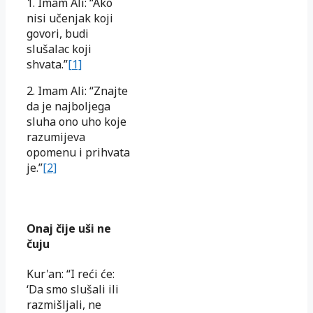
1. Imam Ali: “Ako
nisi učenjak koji
govori, budi
slušalac koji
shvata.”
[1]
2. Imam Ali: “Znajte
da je najboljega
sluha ono uho koje
razumijeva
opomenu i prihvata
je.”
[2]
Onaj čije uši ne
čuju
Kur'an: “I reći će:
‘Da smo slušali ili
razmišljali, ne