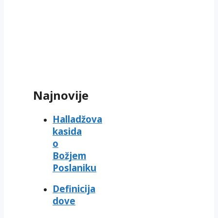
Najnovije
Halladžova
kasida
o
Božjem
Poslaniku
Definicija
dove