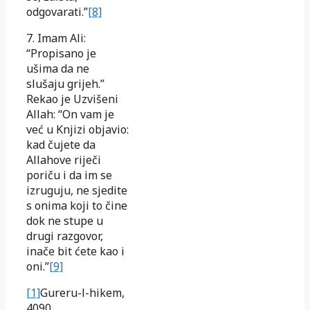
odgovarati.”
[8]
7. Imam Ali:
“Propisano je
ušima da ne
slušaju grijeh.”
Rekao je Uzvišeni
Allah: “On vam je
već u Knjizi objavio:
kad čujete da
Allahove riječi
poriču i da im se
izruguju, ne sjedite
s onima koji to čine
dok ne stupe u
drugi razgovor,
inače bit ćete kao i
oni.”
[9]
[1]
Gureru-l-hikem,
4090.