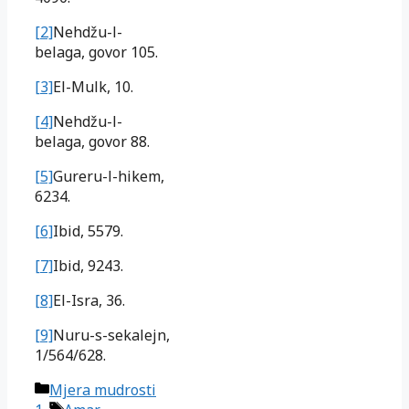
[2]
Nehdžu-l-
belaga, govor 105.
[3]
El-Mulk, 10.
[4]
Nehdžu-l-
belaga, govor 88.
[5]
Gureru-l-hikem,
6234.
[6]
Ibid, 5579.
[7]
Ibid, 9243.
[8]
El-Isra, 36.
[9]
Nuru-s-sekalejn,
1/564/628.
Kategorije
Mjera mudrosti
Oznake