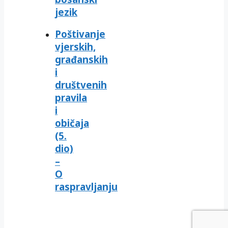
jezik
Poštivanje
vjerskih,
građanskih
i
društvenih
pravila
i
običaja
(5.
dio)
–
O
raspravljanju