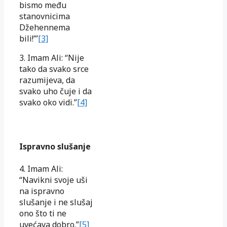
bismo među
stanovnicima
Džehennema
bili!’”
[3]
3. Imam Ali: “Nije
tako da svako srce
razumijeva, da
svako uho čuje i da
svako oko vidi.”
[4]
Ispravno slušanje
4. Imam Ali:
“Navikni svoje uši
na ispravno
slušanje i ne slušaj
ono što ti ne
uvećava dobro.”
[5]