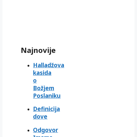
Najnovije
Halladžova
kasida
o
Božjem
Poslaniku
Definicija
dove
Odgovor