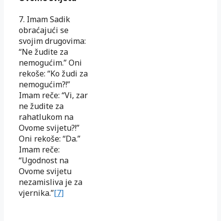
7. Imam Sadik
obraćajući se
svojim drugovima:
“Ne žudite za
nemogućim.” Oni
rekoše: “Ko žudi za
nemogućim?!”
Imam reče: “Vi, zar
ne žudite za
rahatlukom na
Ovome svijetu?!”
Oni rekoše: “Da.”
Imam reče:
“Ugodnost na
Ovome svijetu
nezamisliva je za
vjernika.”
[7]