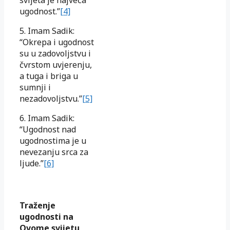
svijeta je najveća
ugodnost.”
[4]
5. Imam Sadik:
“Okrepa i ugodnost
su u zadovoljstvu i
čvrstom uvjerenju,
a tuga i briga u
sumnji i
nezadovoljstvu.”
[5]
6. Imam Sadik:
“Ugodnost nad
ugodnostima je u
nevezanju srca za
ljude.”
[6]
Traženje
ugodnosti na
Ovome svijetu