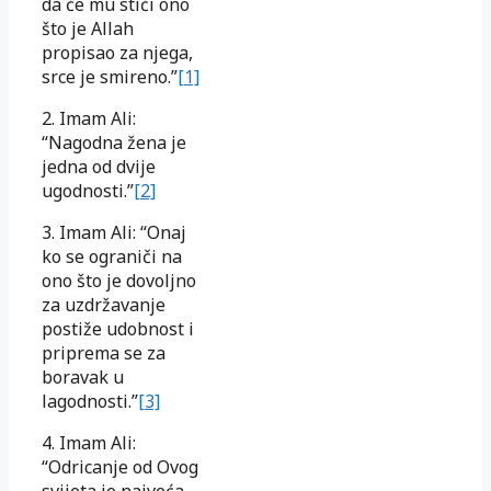
da će mu stići ono
što je Allah
propisao za njega,
srce je smireno.”
[1]
2. Imam Ali:
“Nagodna žena je
jedna od dvije
ugodnosti.”
[2]
3. Imam Ali: “Onaj
ko se ograniči na
ono što je dovoljno
za uzdržavanje
postiže udobnost i
priprema se za
boravak u
lagodnosti.”
[3]
4. Imam Ali:
“Odricanje od Ovog