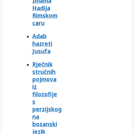
Imama
Hadija
Rimskom
caru
Adab
hazreti
Jusufa
Rječnik
stručnih
pojmova
iz
filozofije
s
perzijskog
na
bosanski
jezik