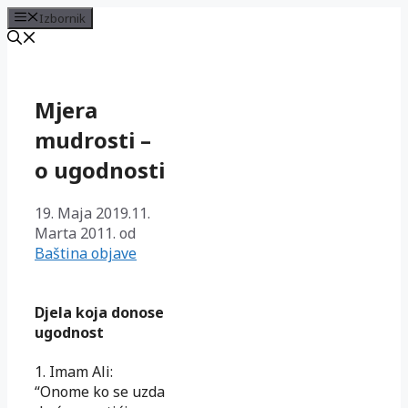
Izbornik
Preskoči
na
sadržaj
Mjera
mudrosti –
o ugodnosti
19. Maja 2019.
11.
Marta 2011.
od
Baština objave
Djela koja donose
ugodnost
1. Imam Ali:
“Onome ko se uzda