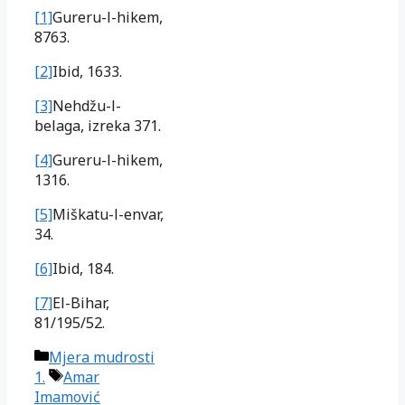
[1]
Gureru-l-hikem,
8763.
[2]
Ibid, 1633.
[3]
Nehdžu-l-
belaga, izreka 371.
[4]
Gureru-l-hikem,
1316.
[5]
Miškatu-l-envar,
34.
[6]
Ibid, 184.
[7]
El-Bihar,
81/195/52.
Kategorije
Mjera mudrosti
Oznake
1.
Amar
Imamović