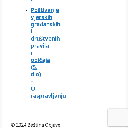
Poštivanje
vjerskih,
građanskih
i
društvenih
pravila
i
običaja
(5.
dio)
–
O
raspravljanju
© 2024 Baština Objave