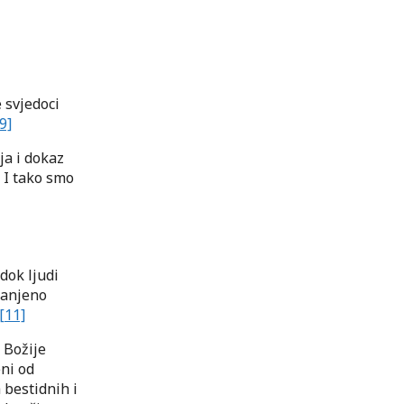
 svjedoci
9]
ja i dokaz
 I tako smo
 dok ljudi
ranjeno
[11]
m Božije
eni od
 bestidnih i