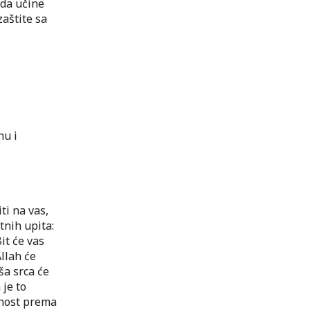
ada učine
zaštite sa
nu i
ti na vas,
tnih upita:
Bit će vas
llah će
ša srca će
 je to
tnost prema