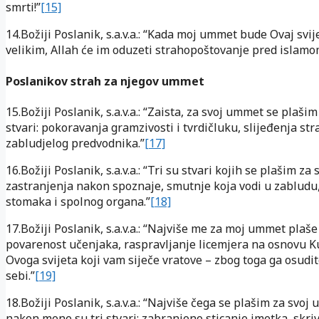
smrti!”
[15]
14.Božiji Poslanik, s.a.v.a.: “Kada moj ummet bude Ovaj svi
velikim, Allah će im oduzeti strahopoštovanje pred islamo
Poslanikov strah za njegov ummet
15.Božiji Poslanik, s.a.v.a.: “Zaista, za svoj ummet se plašim
stvari: pokoravanja gramzivosti i tvrdičluku, slijeđenja stra
zabludjelog predvodnika.”
[17]
16.Božiji Poslanik, s.a.v.a.: “Tri su stvari kojih se plašim za
zastranjenja nakon spoznaje, smutnje koja vodi u zabludu, 
stomaka i spolnog organa.”
[18]
17.Božiji Poslanik, s.a.v.a.: “Najviše me za moj ummet plaše t
povarenost učenjaka, raspravljanje licemjera na osnovu Ku
Ovoga svijeta koji vam siječe vratove – zbog toga ga osudit
sebi.”
[19]
18.Božiji Poslanik, s.a.v.a.: “Najviše čega se plašim za svoj
nakon mene su tri stvari: zabranjeno sticanje imetka, skriv