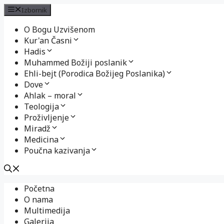
Izbornik
O Bogu Uzvišenom
Kur'an Časni
Hadis
Muhammed Božiji poslanik
Ehli-bejt (Porodica Božijeg Poslanika)
Dove
Ahlak – moral
Teologija
Proživljenje
Miradž
Medicina
Poučna kazivanja
Preskoči
Početna
na
O nama
sadržaj
Multimedija
Galerija