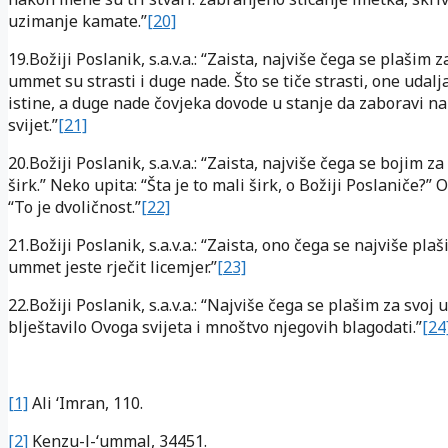
uzimanje kamate.”
[20]
19.Božiji Poslanik, s.a.v.a.: “Zaista, najviše čega se plašim z
ummet su strasti i duge nade. Što se tiče strasti, one udalj
istine, a duge nade čovjeka dovode u stanje da zaboravi n
svijet.”
[21]
20.Božiji Poslanik, s.a.v.a.: “Zaista, najviše čega se bojim za
širk.” Neko upita: “Šta je to mali širk, o Božiji Poslaniče?” 
“To je dvoličnost.”
[22]
21.Božiji Poslanik, s.a.v.a.: “Zaista, ono čega se najviše pla
ummet jeste rječit licemjer.”
[23]
22.Božiji Poslanik, s.a.v.a.: “Najviše čega se plašim za svo
blještavilo Ovoga svijeta i mnoštvo njegovih blagodati.”
[24
[1]
Ali ‘Imran, 110.
[2]
Kenzu-l-‘ummal, 34451.