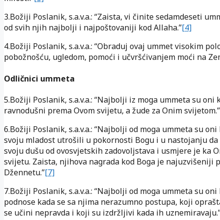
3.Božiji Poslanik, s.a.v.a.: “Zaista, vi činite sedamdeseti um
od svih njih najbolji i najpoštovaniji kod Allaha.”
[4]
4.Božiji Poslanik, s.a.v.a.: “Obraduj ovaj ummet visokim po
pobožnošću, ugledom, pomoći i učvršćivanjem moći na Zem
Odličnici ummeta
5.Božiji Poslanik, s.a.v.a.: “Najbolji iz moga ummeta su oni 
ravnodušni prema Ovom svijetu, a žude za Onim svijetom.”
6.Božiji Poslanik, s.a.v.a.: “Najbolji od moga ummeta su oni 
svoju mladost utrošili u pokornosti Bogu i u nastojanju da
svoju dušu od ovosvjetskih zadovoljstava i usmjere je ka
svijetu. Zaista, njihova nagrada kod Boga je najuzvišeniji 
Džennetu.”
[7]
7.Božiji Poslanik, s.a.v.a.: “Najbolji od moga ummeta su oni 
podnose kada se sa njima nerazumno postupa, koji oprašt
se učini nepravda i koji su izdržljivi kada ih uznemiravaju.