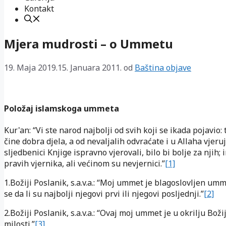
Kontakt
Mjera mudrosti – o Ummetu
19. Maja 2019.
15. Januara 2011.
od
Baština objave
Položaj islamskoga ummeta
Kur'an: “Vi ste narod najbolji od svih koji se ikada pojavio: 
čine dobra djela, a od nevaljalih odvraćate i u Allaha vjeruj
sljedbenici Knjige ispravno vjerovali, bilo bi bolje za njih; 
pravih vjernika, ali većinom su nevjernici.”
[1]
1.Božiji Poslanik, s.a.v.a.: “Moj ummet je blagoslovljen um
se da li su najbolji njegovi prvi ili njegovi posljednji.”
[2]
2.Božiji Poslanik, s.a.v.a.: “Ovaj moj ummet je u okrilju Boži
milosti.”
[3]