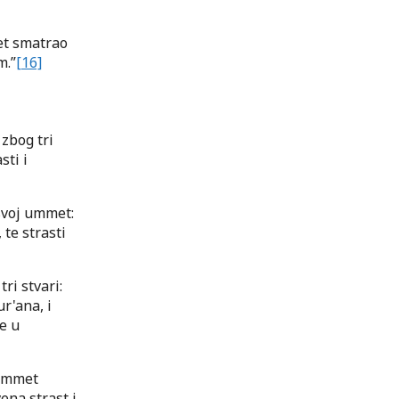
jet smatrao
m.”
[16]
 zbog tri
sti i
 svoj ummet:
te strasti
ri stvari:
r'ana, i
e u
 ummet
ena strast i