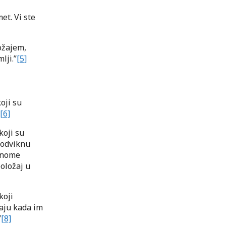
met. Vi ste
ložajem,
lji.”
[5]
koji su
[6]
koji su
 odviknu
 Onome
položaj u
koji
aju kada im
”
[8]