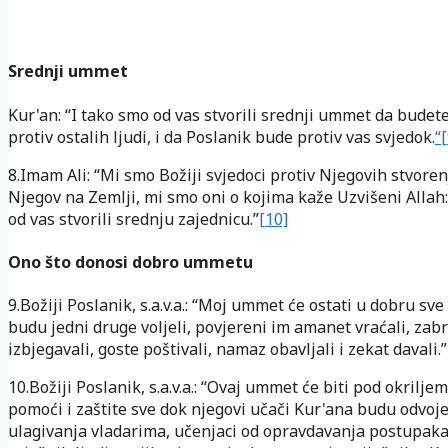
Srednji ummet
Kur'an: “I tako smo od vas stvorili srednji ummet da budete
protiv ostalih ljudi, i da Poslanik bude protiv vas svjedok.
“[
8.Imam Ali: “Mi smo Božiji svjedoci protiv Njegovih stvoren
Njegov na Zemlji, mi smo oni o kojima kaže Uzvišeni Allah:
od vas stvorili srednju zajednicu.”
[10]
Ono što donosi dobro ummetu
9.Božiji Poslanik, s.a.v.a.: “Moj ummet će ostati u dobru sve
budu jedni druge voljeli, povjereni im amanet vraćali, zab
izbjegavali, goste poštivali, namaz obavljali i zekat davali.”
10.Božiji Poslanik, s.a.v.a.: “Ovaj ummet će biti pod okrilje
pomoći i zaštite sve dok njegovi učači Kur'ana budu odvoj
ulagivanja vladarima, učenjaci od opravdavanja postupaka