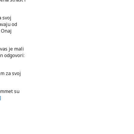
a svoj
avaju od
a Onaj
 vas je mali
On odgovori:
šim za svoj
j ummet su
]