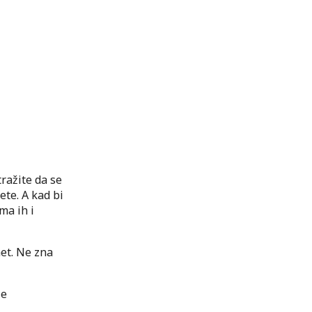
tražite da se
ete. A kad bi
ima ih i
met. Ne zna
je