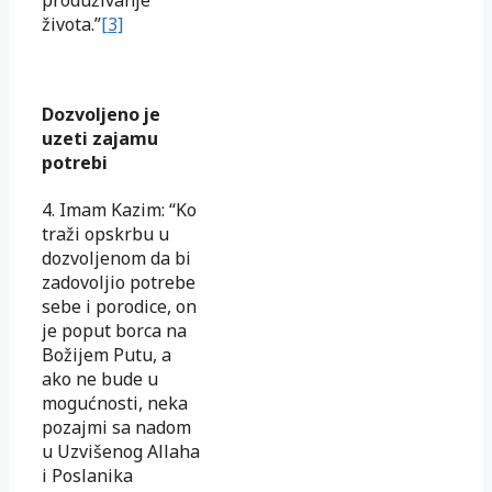
produživanje
života.”
[3]
Dozvoljeno je
uzeti zajamu
potrebi
4. Imam Kazim: “Ko
traži opskrbu u
dozvoljenom da bi
zadovoljio potrebe
sebe i porodice, on
je poput borca na
Božijem Putu, a
ako ne bude u
mogućnosti, neka
pozajmi sa nadom
u Uzvišenog Allaha
i Poslanika