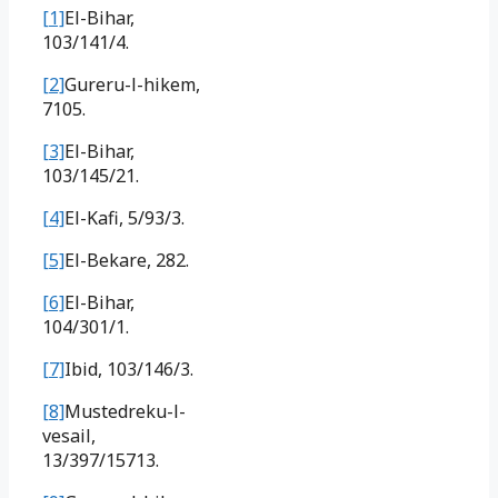
[1]
El-Bihar,
103/141/4.
[2]
Gureru-l-hikem,
7105.
[3]
El-Bihar,
103/145/21.
[4]
El-Kafi, 5/93/3.
[5]
El-Bekare, 282.
[6]
El-Bihar,
104/301/1.
[7]
Ibid, 103/146/3.
[8]
Mustedreku-l-
vesail,
13/397/15713.