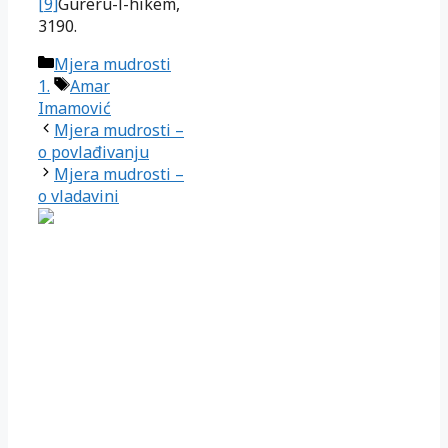
[9]
Gureru-l-hikem,
3190.
Kategorije
Mjera mudrosti
Oznake
1.
Amar
Imamović
Mjera mudrosti –
o povlađivanju
Mjera mudrosti –
o vladavini