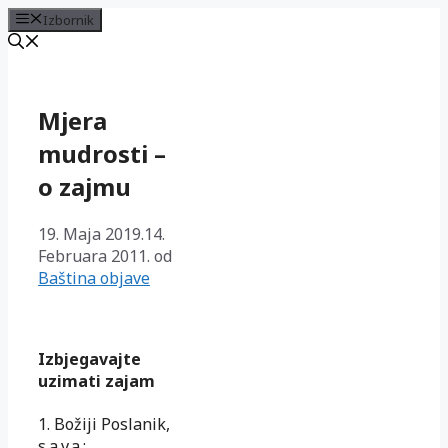
Izbornik
Preskoči
na
sadržaj
Mjera
mudrosti –
o zajmu
19. Maja 2019.
14.
Februara 2011.
od
Baština objave
Izbjegavajte
uzimati zajam
1. Božiji Poslanik,
s.a.v.a.: