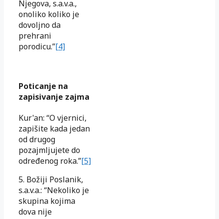
Njegova, s.a.v.a.,
onoliko koliko je
dovoljno da
prehrani
porodicu.”
[4]
Poticanje na
zapisivanje zajma
Kur'an: “O vjernici,
zapišite kada jedan
od drugog
pozajmljujete do
određenog roka.”
[5]
5. Božiji Poslanik,
s.a.v.a.: “Nekoliko je
skupina kojima
dova nije