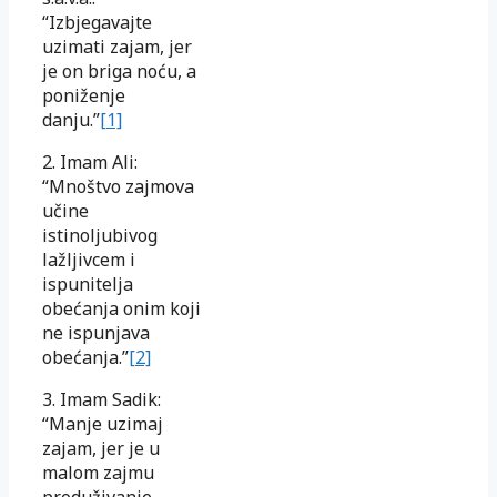
“Izbjegavajte
uzimati zajam, jer
je on briga noću, a
poniženje
danju.”
[1]
2. Imam Ali:
“Mnoštvo zajmova
učine
istinoljubivog
lažljivcem i
ispunitelja
obećanja onim koji
ne ispunjava
obećanja.”
[2]
3. Imam Sadik:
“Manje uzimaj
zajam, jer je u
malom zajmu