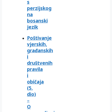
s
perzijskog
na
bosanski
jezik
Poštivanje
vjerskih,
građanskih
i
društvenih
pravila
i
običaja
(5.
dio)
–
O