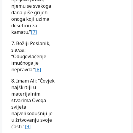
njemu se svakoga
dana piše grijeh
onoga koji uzima
desetinu za
kamatu.”
[7]
7. Božiji Poslanik,
s.a.v.a.:
“Odugovlačenje
imućnoga je
nepravda.”
[8]
8. Imam Ali: “Čovjek
najškrtiji u
materijalnim
stvarima Ovoga
svijeta
najvelikodušniji je
u žrtvovanju svoje
časti.”
[9]