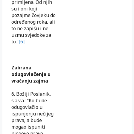
primljena. Od njih
su i oni koji
pozajme čovjeku do
određenog roka, ali
to ne zapišu i ne
uzmu svjedoke za
to.”
[6]
Zabrana
odugovlačenja u
vraćanju zajma
6. Božiji Poslanik,
s.a.v.a.: “Ko bude
odugovlačio u
ispunjenju nečijeg
prava, a bude
mogao ispuniti
njegovo pravo,