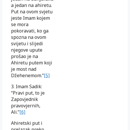
a jedan na ahiretu.
Put na ovom svjetu
jeste Imam kojem
se mora
pokoravati, ko ga
spozna na ovom
svijetu i slijedi
njegove upute
prošao je na
Ahiretu putem koji
je most nad
Džehenemom.”
[5]
3. Imam Sadik:
“Pravi put, to je
Zapovjednik
pravovjernih,
Ali.”
[6]
Ahiretski put i
prelazak preko