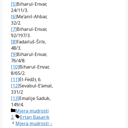
[5]
Biharul-Envar,
24/11/3.
[6]
Me’anil-Ahbar,
32/2.
[7]
Biharul-Envar,
92/197/3.
[8]
Fadailuš-Šii’e,
48/3.
[9]
Biharul-Envar,
76/4/8.
[10]
Biharul-Envar,
8/65/2.
[11]
El-Fedžr, 6.
[12]
Sevabul-E’amal,
331/2
[13]
Emalije Saduk,
149/4.
Kategorije
Mjera mudrosti
Oznake
2.
Ertan Basarik
Mjera mudrosti –