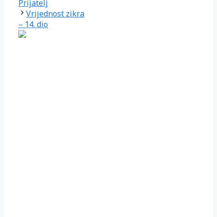
Prijatelj
Vrijednost zikra
– 14. dio