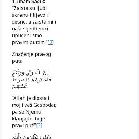
1. Imam Sadik:
“Zaista su ljudi
skrenuli lijevo i
desno, a zaista mi i
naši sljedbenici
upućeni smo
pravim putem.”
[2]
Značenje pravog
puta
إِنَّ اللّهَ رَبِّي وَرَبُّكُمْ
فَاعْبُدُوهُ هَـذَا صِرَاطٌ
مُّسْتَقِيمٌ
“Allah je diosta i
moj i vaš Gospodar,
pa se Njemu
klanjajte; to je
pravi put!”
[3]
وَكَيْفَ تَكْفُرُونَ وَأَنتُمْ