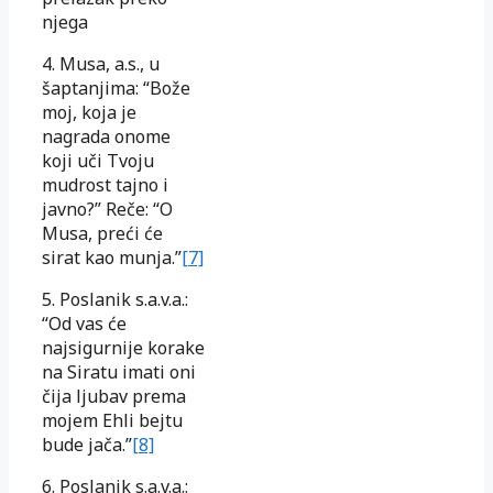
njega
4. Musa, a.s., u
šaptanjima: “Bože
moj, koja je
nagrada onome
koji uči Tvoju
mudrost tajno i
javno?” Reče: “O
Musa, preći će
sirat kao munja.”
[7]
5. Poslanik s.a.v.a.:
“Od vas će
najsigurnije korake
na Siratu imati oni
čija ljubav prema
mojem Ehli bejtu
bude jača.”
[8]
6. Poslanik s.a.v.a.: