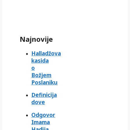
Najnovije
Halladžova
kasida
o
Božjem
Poslaniku
Definicija
dove
Odgovor
Imama
Hadija