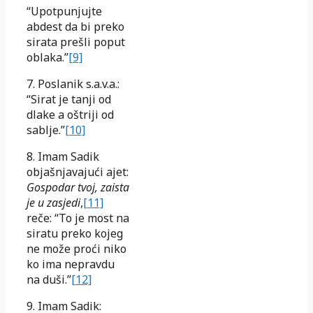
“Upotpunjujte
abdest da bi preko
sirata prešli poput
oblaka.”
[9]
7. Poslanik s.a.v.a.:
“Sirat je tanji od
dlake a oštriji od
sablje.”
[10]
8. Imam Sadik
objašnjavajući ajet:
Gospodar tvoj, zaista
je u zasjedi
,
[11]
reče: “To je most na
siratu preko kojeg
ne može proći niko
ko ima nepravdu
na duši.”
[12]
9. Imam Sadik: