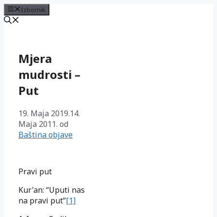
Izbornik
Preskoči
na
sadržaj
Mjera
mudrosti –
Put
19. Maja 2019.
14.
Maja 2011.
od
Baština objave
Pravi put
Kur'an: “Uputi nas
na pravi put”
[1]