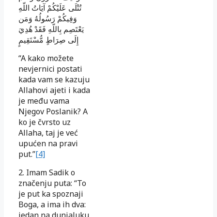
تُتْلَى عَلَيْكُمْ آيَاتُ اللّهِ
وَفِيكُمْ رَسُولُهُ وَمَن
يَعْتَصِم بِاللّهِ فَقَدْ هُدِيَ
إِلَى صِرَاطٍ مُّسْتَقِيمٍ
“A kako možete
nevjernici postati
kada vam se kazuju
Allahovi ajeti i kada
je među vama
Njegov Poslanik? A
ko je čvrsto uz
Allaha, taj je već
upućen na pravi
put.”
[4]
2. Imam Sadik o
značenju puta: “To
je put ka spoznaji
Boga, a ima ih dva:
jedan na dunjaluku