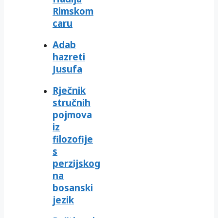
Rimskom
caru
Adab
hazreti
Jusufa
Rječnik
stručnih
pojmova
iz
filozofije
s
perzijskog
na
bosanski
jezik