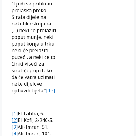
“Ljudi se prilikom
prelaska preko
Sirata dijele na
nekoliko skupina
(…) neki će prelaziti
poput munje, neki
poput konja u trku,
neki će prelaziti
puzeći, a neki će to
činiti viseći za
sirat-ćupriju tako
da će vatra uzimati
neke dijelove
njihovih tijela.”
[13]
[1]
El-Fatiha, 6.
[2]
El-Kafi, 2/246/5.
[3]
Ali-Imran, 51.
[4]
Ali-Imran, 101.