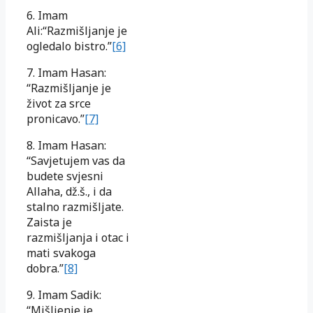
6. Imam
Ali:“Razmišljanje je
ogledalo bistro.”
[6]
7. Imam Hasan:
“Razmišljanje je
život za srce
pronicavo.”
[7]
8. Imam Hasan:
“Savjetujem vas da
budete svjesni
Allaha, dž.š., i da
stalno razmišljate.
Zaista je
razmišljanja i otac i
mati svakoga
dobra.”
[8]
9. Imam Sadik:
“Mišljenje je