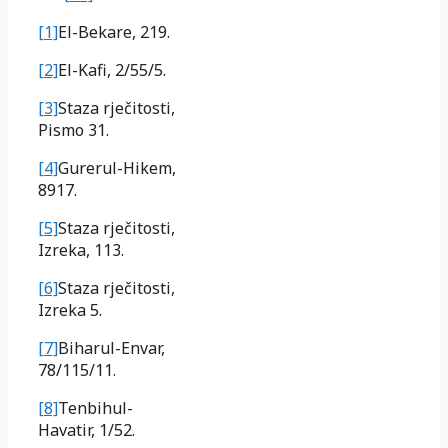
[1]
El-Bekare, 219.
[2]
El-Kafi, 2/55/5.
[3]
Staza rječitosti,
Pismo 31.
[4]
Gurerul-Hikem,
8917.
[5]
Staza rječitosti,
Izreka, 113.
[6]
Staza rječitosti,
Izreka 5.
[7]
Biharul-Envar,
78/115/11.
[8]
Tenbihul-
Havatir, 1/52.