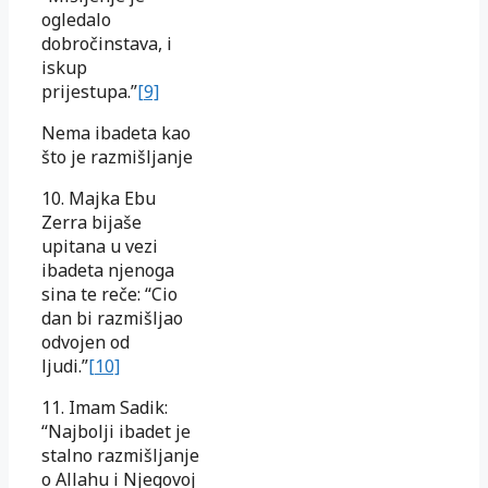
ogledalo
dobročinstava, i
iskup
prijestupa.”
[9]
Nema ibadeta kao
što je razmišljanje
10. Majka Ebu
Zerra bijaše
upitana u vezi
ibadeta njenoga
sina te reče: “Cio
dan bi razmišljao
odvojen od
ljudi.”
[10]
11. Imam Sadik:
“Najbolji ibadet je
stalno razmišljanje
o Allahu i Njegovoj