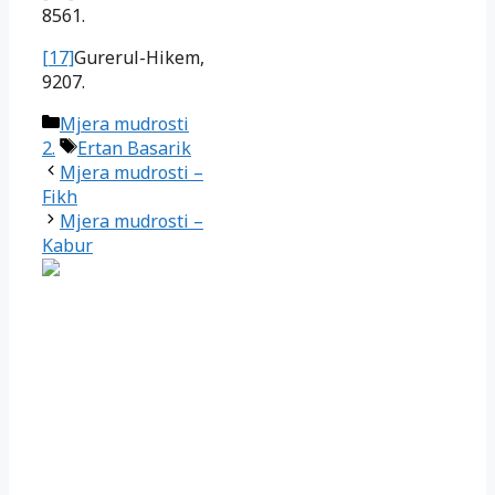
8561.
[17]
Gurerul-Hikem,
9207.
Kategorije
Mjera mudrosti
Oznake
2.
Ertan Basarik
Mjera mudrosti –
Fikh
Mjera mudrosti –
Kabur