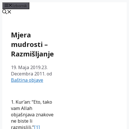
Izbornik
Preskoči
na
sadržaj
Mjera
mudrosti –
Razmišljanje
19. Maja 2019.
23.
Decembra 2011.
od
Baština objave
1. Kur’an: “Eto, tako
vam Allah
objašnjava znakove
ne biste li
razmislili.”
[1]