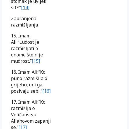
stomak je uvijek
sit?!”
[14]
Zabranjena
razmišljanja
15. Imam
Ali:“Ludost je
razmišljati o
onome što nije
mudrost.”
[15]
16. Imam Ali:“Ko
puno razmišlja o
grijehu, oni ga
pozivaju sebi.”
[16]
17. Imam Ali:“Ko
razmišlja o
Veličanstvu
Allahovom zapanji
se.”
[17]