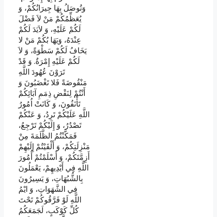
وَتُوصَلُ بِهَا جِيرَانُكُمْ، وَ
يُعَظِّمُكُمْ مَنْ لاَ فَضْلَ
لَكُمْ عَلَيْهِ، وَ لاَيَدَ لَكُمْ
عِنْدَهُ، وَيَهَا بُكُمْ مَنْ لا
يَخَافُ لَكُمْ سَطْوَةً، وَ لاَ
لَكُمْ عَلَيْهِ إِمْرَةٌ. وَ قَدْ
تَرَوْنَ عُهُودَ اللَّهِ
مَنْقُوضَةً فَلا تَغْضَبُونَ وَ
أَنْتُمْ لِنَقْضِ ذِمَمِ آبَائِكُمْ
تَأْنَفُونَ، وَ كَانَتْ اُمُورُ
اللَّهِ عَلَيْكُمْ تَرِدُ، وَ عَنْكُمْ
تَصْدُرُ، وَ إِلَيْكُمْ تَرْجِعُ،
فَمَكَّنْتُمُ الظَّلَمَةَ مِنْ
مَنْزِلَتِكُمْ، وَ أَلْقَيْتُمْ إِلَيْهِمْ
أَزِمَّتَكُمْ، وَ أَسْلَمْتُمْ أُمُورَ
اللَّهِ فِي أَيْدِيهِمْ، يَعْمَلُونَ
بِالشُّبُهَاتِ، وَ يَسِيرُونَ
فِي الشَّهَوَاتِ، وَ ايْمُ
اللَّهِ لَوْ فَرَّقُوكُمْ تَحْتَ
كُلِّ كَوْكَبٍ، لَجَمَعَكُمُ