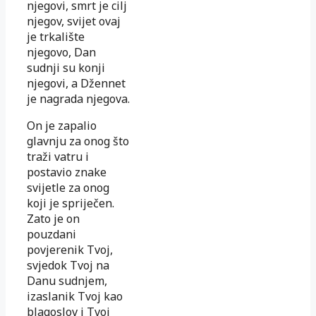
njegovi, smrt je cilj
njegov, svijet ovaj
je trkalište
njegovo, Dan
sudnji su konji
njegovi, a Džennet
je nagrada njegova.
On je zapalio
glavnju za onog što
traži vatru i
postavio znake
svijetle za onog
koji je spriječen.
Zato je on
pouzdani
povjerenik Tvoj,
svjedok Tvoj na
Danu sudnjem,
izaslanik Tvoj kao
blagoslov i Tvoj