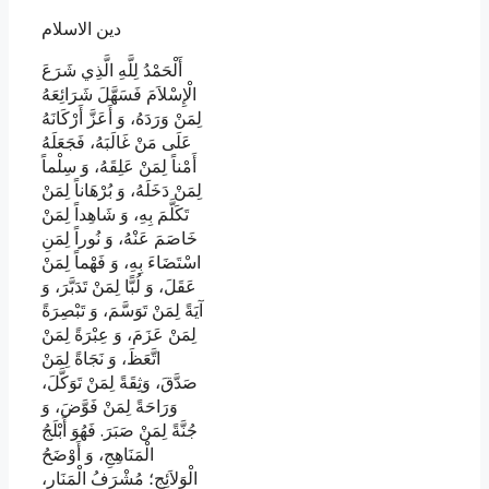
دين الاسلام
أَلْحَمْدُ لِلَّهِ الَّذِي شَرَعَ
الْإِسْلاَمَ فَسَهَّلَ شَرَائِعَهُ
لِمَنْ وَرَدَهُ، وَ أَعَزَّ أَرْكَانَهُ
عَلَى مَنْ غَالَبَهُ، فَجَعَلَهُ
أَمْناً لِمَنْ عَلِقَهُ، وَ سِلْماً
لِمَنْ دَخَلَهُ، وَ بُرْهَاناً لِمَنْ
تَكَلَّمَ بِهِ، وَ شَاهِداً لِمَنْ
خَاصَمَ عَنْهُ، وَ نُوراً لِمَنِ
اسْتَضَاءَ بِهِ، وَ فَهْماً لِمَنْ
عَقَلَ، وَ لُبًّا لِمَنْ تَدَبَّرَ، وَ
آيَةً لِمَنْ تَوَسَّمَ، وَ تَبْصِرَةً
لِمَنْ عَزَمَ، وَ عِبْرَةً لِمَنْ
اتَّعَظَ، وَ نَجَاةً لِمَنْ
صَدَّقَ، وَثِقَةً لِمَنْ تَوَكَّلَ،
وَرَاحَةً لِمَنْ فَوَّضَ، وَ
جُنَّةً لِمَنْ صَبَرَ. فَهُوَ أَبْلَجُ
الْمَنَاهِجِ، وَ أَوْضَحُ
الْوَلاَئِجِ؛ مُشْرَفُ الْمَنَارِ،