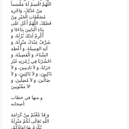
اللَّهُمَّ اقْسِمْ لَهُ مَقْسَماً
مِنْ عَدْلِكَ، وَاجْزِهِ
مُضَعَّفَاتِ الْخَيْرِ مِنْ
فَضْلِكَ. اللَّهُمَّ أَعْلِ عَلَى
بِنَاءِ الْبَانِينَ بِنَاءَهُ! وَ
أَكْرِمْ لَدَيْكَ نُزُلَهْ، وَ
شَرِّفْ عِنْدَكَ مَنْزِلَهُ، وَ
آتِهِ الوَسِيلَةَ، وَ أَعْطِهِ
السَّنَاءَ، وَ الْفَضِيلَةَ، وَ
احْشُرْنَا فِي زُمْرَتِهِ غَيْرَ
خَزَايَا، وَ لاَ نَادِمِينَ، وَ لاَ
نَاكِبِينَ، وَ لاَ نَاكِثِينَ، وَ لاَ
ضَالِّينَ، وَ لاَ مُضِلِّينَ، وَ
لاَ مَفْتُونِينَ!
و منها في خطاب
أصحابه:
وَ قَدْ بَلَغْتُمْ مِنْ كَرَامَةِ
اللَّهِ تَعَالَى لَكُمْ مَنْزِلَةً
تُكْرَمُ بِهَا إِمَاؤُكُمْ،