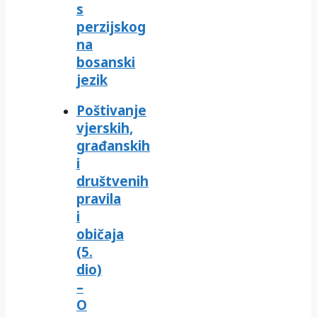
s
perzijskog
na
bosanski
jezik
Poštivanje
vjerskih,
građanskih
i
društvenih
pravila
i
običaja
(5.
dio)
–
O