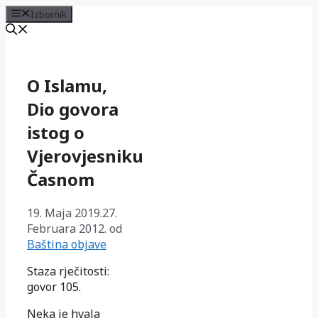
Izbornik
Preskoči
na
sadržaj
O Islamu,
Dio govora
istog o
Vjerovjesniku
Časnom
19. Maja 2019.
27.
Februara 2012.
od
Baština objave
Staza rječitosti:
govor 105.
Neka je hvala