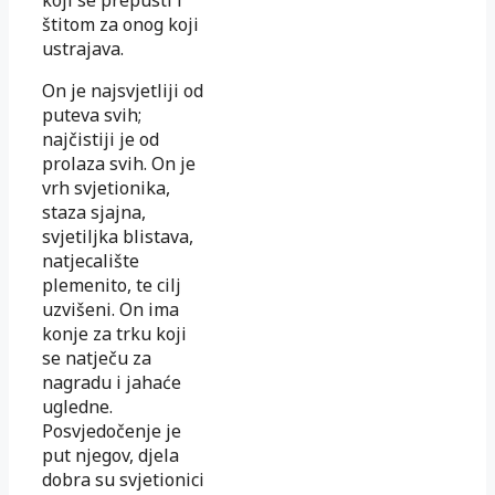
štitom za onog koji
ustrajava.
On je najsvjetliji od
puteva svih;
najčistiji je od
prolaza svih. On je
vrh svjetionika,
staza sjajna,
svjetiljka blistava,
natjecalište
plemenito, te cilj
uzvišeni. On ima
konje za trku koji
se natječu za
nagradu i jahaće
ugledne.
Posvjedočenje je
put njegov, djela
dobra su svjetionici