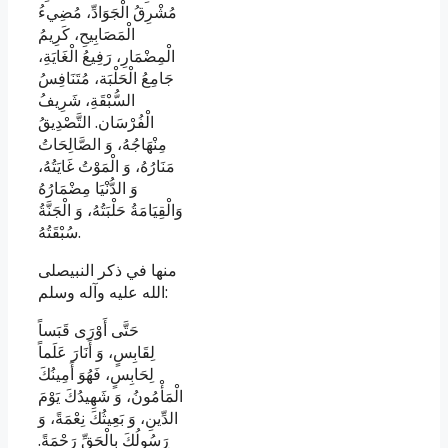
مُشْرِقُ الْجَوَادِّ، مُضِي‏ءُ
الْمَصَابِيحِ، كَرِيمُ
الْمِضْمَارِ، رَفِيعُ الْغَايَةِ،
جَامِعُ الْحَلْبَة، مُتَنَافِسُ
السُّبْقَةِ، شَرِيفُ
الْفُرْسَان. التَّصْدِيقُ
مِنْهَاجُهُ، وَ الصَّالِحَاتُ
مَنَارُهُ، وَ الْمَوْتُ غَايَتُهُ،
وَ الدُّنْيَا مِضْمَارُهُ
وَالْقِيَامَةُ حَلْبَتُهُ، وَ الْجَنَّةُ
سُبْقَتُهُ.
منها في ذكر النبي‏صلى
الله عليه وآله وسلم:
حَتَّى أَوْرَى قَبَساً
لِقَابِسٍ، وَ أَنَارَ عَلَماً
لِحَابِسٍ، فَهُوَ أَمِينُكَ
الْمَأْمُونُ، وَ شَهِيدُكَ يَوْمَ
الدِّينِ، وَ بَعِيثُكَ نِعْمَةً، وَ
رَسُولُكَ بِالْحَقِّ رَحْمَةً.