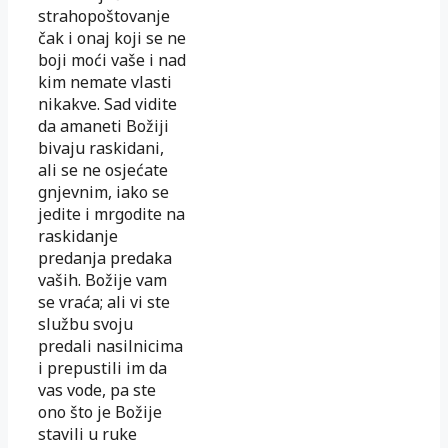
strahopoštovanje
čak i onaj koji se ne
boji moći vaše i nad
kim nemate vlasti
nikakve. Sad vidite
da amaneti Božiji
bivaju raskidani,
ali se ne osjećate
gnjevnim, iako se
jedite i mrgodite na
raskidanje
predanja predaka
vaših. Božije vam
se vraća; ali vi ste
službu svoju
predali nasilnicima
i prepustili im da
vas vode, pa ste
ono što je Božije
stavili u ruke