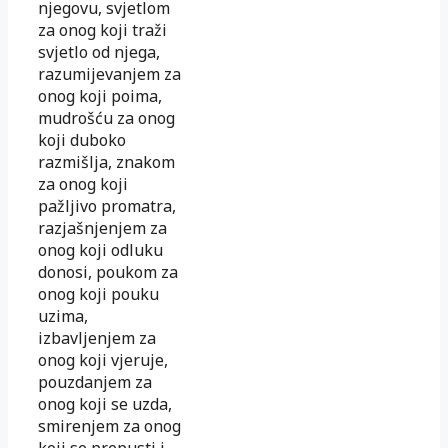
njegovu, svjetlom
za onog koji traži
svjetlo od njega,
razumijevanjem za
onog koji poima,
mudrošću za onog
koji duboko
razmišlja, znakom
za onog koji
pažljivo promatra,
razjašnjenjem za
onog koji odluku
donosi, poukom za
onog koji pouku
uzima,
izbavljenjem za
onog koji vjeruje,
pouzdanjem za
onog koji se uzda,
smirenjem za onog
koji se prepusti i