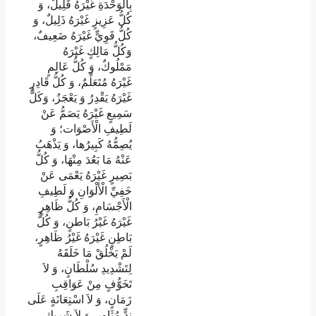
بِالْوَحْدَةِ غَيْرَهُ قَلِيلٌ، وَ
كُلُّ عَزِيزٍ غَيْرَهُ ذَلِيلٌ، وَ
كُلُّ قَوِيٍّ غَيْرَهُ ضَعِيفٌ،
وَكُلُّ مَالِكٍ غَيْرَهُ
مَمْلُوكٌ، وَ كُلُّ عَالِمٍ
غَيْرَهُ مُتَعَلِّمٌ، وَ كُلُّ قَادِرٍ
غَيْرَهُ يَقْدِرُ وَ يَعْجَزُ، وَكَلُّ
سَمِيعٍ غَيْرَهُ يَصَمُّ عَنْ
لَطِيفِ الْأَصْوَات؛ وَ
يُصِمُّهُ كَبِيرُها، وَ يَذْهَبُ
عَنْهُ مَا بَعُدَ مِنْهَا، وَ كُلُّ
بَصِيرٍ غَيْرَهُ يَعْمَى عَنْ
خَفِيِّ الْأَلْوَانِ وَ لَطِيفِ
الْأَجْسَامِ، وَ كُلُّ ظَاهِرٍ
غَيْرَهُ غَيْرُ بَاطنٍ، وَ كُلُّ
بَاطِنٍ غَيْرَهُ غَيْرُ ظَاهِرٍ،
لَمْ يَخْلُقْ مَا خَلَقَهُ
لِتَشْدِيدِ سُلْطَانٍ، وَ لاَ
تَخَوُّفٍ مِنْ عَوَاقِبِ
زَمَانٍ، وَ لاَ اسْتِعَانَةٍ عَلَى
نِدٍّ مُثَاوِرٍ، وَ لاَ شَرِيكٍ