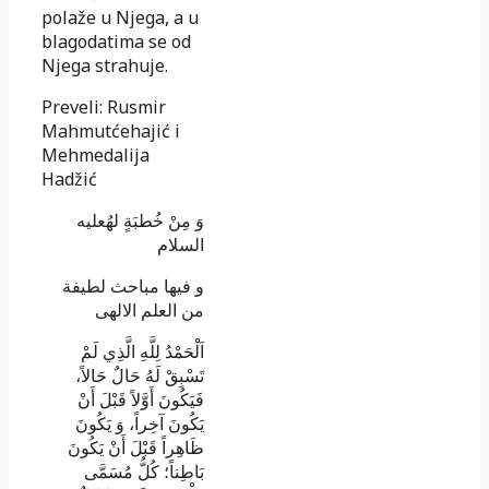
polaže u Njega, a u
blagodatima se od
Njega strahuje.
Preveli: Rusmir
Mahmutćehajić i
Mehmedalija
Hadžić
وَ مِنْ خُطبَةٍ لهُ‏عليه
السلام
و فيها مباحث لطيفة
من العلم الالهى
اَلْحَمْدُ لِلَّهِ الَّذِي لَمْ
تَسْبِقْ لَهُ حَالٌ حَالاً،
فَيَكُونَ أَوَّلاً قَبْلَ أَنْ
يَكُونَ آخِراً، وَ يَكُونَ
ظَاهِراً قَبْلَ أَنْ يَكُونَ
بَاطِناً؛ كُلُّ مُسَمَّى