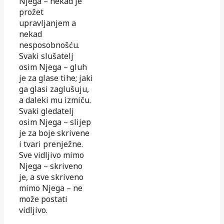
Njega – nekad je
prožet
upravljanjem a
nekad
nesposobnošću.
Svaki slušatelj
osim Njega – gluh
je za glase tihe; jaki
ga glasi zaglušuju,
a daleki mu izmiču.
Svaki gledatelj
osim Njega – slijep
je za boje skrivene
i tvari prenježne.
Sve vidljivo mimo
Njega – skriveno
je, a sve skriveno
mimo Njega – ne
može postati
vidljivo.