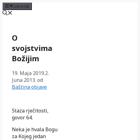
Izbornik
Preskoči
na
sadržaj
O
svojstvima
Božijim
19. Maja 2019.
2.
Juna 2013.
od
Baština objave
Staza rječitosti,
govor 64.
Neka je hvala Bogu
za Kojeg jedan