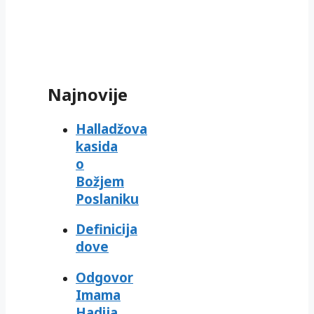
Najnovije
Halladžova
kasida
o
Božjem
Poslaniku
Definicija
dove
Odgovor
Imama
Hadija