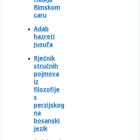
Rimskom
caru
Adab
hazreti
Jusufa
Rječnik
stručnih
pojmova
iz
filozofije
s
perzijskog
na
bosanski
jezik