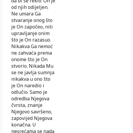
da bi se reklo: On je
od njih odijeljen.
Ne umara Ga
stvaranje onog što
je On započeo, niti
upravljanje onim
što je On razasuo.
Nikakva Ga nemoć
ne zahvaća prema
onome što je On
stvorio. Nikada Mu
se ne javlja sumnja
nikakva u ono što
je On naredio i
odlučio. Samo je
odredba Njegova
čvrsta, znanje
Njegovo savršeno,
zapovijed Njegova
konačna. U
nesrećama se nada