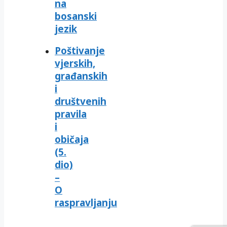
na
bosanski
jezik
Poštivanje
vjerskih,
građanskih
i
društvenih
pravila
i
običaja
(5.
dio)
–
O
raspravljanju