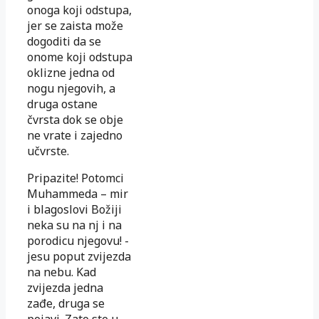
onoga koji odstupa,
jer se zaista može
dogoditi da se
onome koji odstupa
oklizne jedna od
nogu njegovih, a
druga ostane
čvrsta dok se obje
ne vrate i zajedno
učvrste.
Pripazite! Potomci
Muhammeda – mir
i blagoslovi Božiji
neka su na nj i na
porodicu njegovu! -
jesu poput zvijezda
na nebu. Kad
zvijezda jedna
zađe, druga se
pojavi. Zato ste u