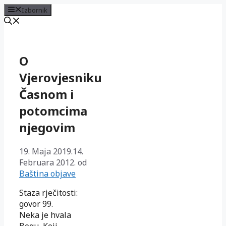
Izbornik
Preskoči
na
sadržaj
O
Vjerovjesniku
Časnom i
potomcima
njegovim
19. Maja 2019.
14.
Februara 2012.
od
Baština objave
Staza rječitosti:
govor 99.
Neka je hvala
Bogu, Koji