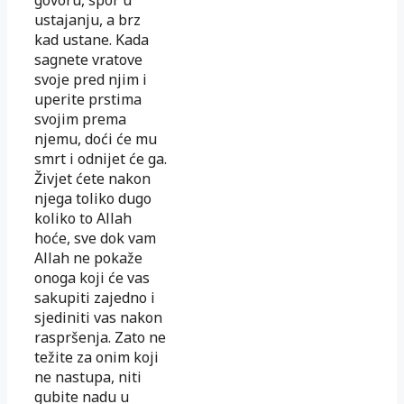
ustajanju, a brz
kad ustane. Kada
sagnete vratove
svoje pred njim i
uperite prstima
svojim prema
njemu, doći će mu
smrt i odnijet će ga.
Živjet ćete nakon
njega toliko dugo
koliko to Allah
hoće, sve dok vam
Allah ne pokaže
onoga koji će vas
sakupiti zajedno i
sjediniti vas nakon
raspršenja. Zato ne
težite za onim koji
ne nastupa, niti
gubite nadu u