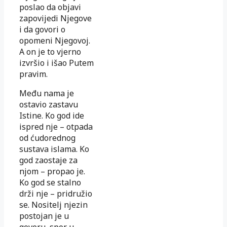
poslao da objavi
zapovijedi Njegove
i da govori o
opomeni Njegovoj.
A on je to vjerno
izvršio i išao Putem
pravim.
Među nama je
ostavio zastavu
Istine. Ko god ide
ispred nje – otpada
od ćudorednog
sustava islama. Ko
god zaostaje za
njom – propao je.
Ko god se stalno
drži nje – pridružio
se. Nositelj njezin
postojan je u
govoru, spor u