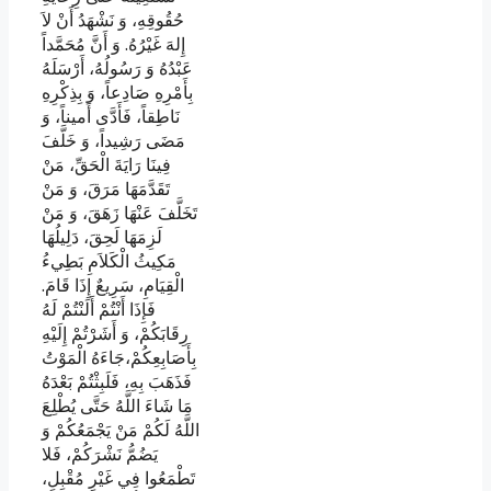
حُقُوقِهِ، وَ نَشْهَدُ أَنْ لاَ
إِلهَ غَيْرُهُ. وَ أَنَّ مُحَمَّداً
عَبْدُهُ وَ رَسُولُهُ، أَرْسَلَهُ
بِأَمْرِهِ صَادِعاً، وَ بِذِكْرِهِ
نَاطِقاً، فَأَدَّى أَميناً، وَ
مَضَى رَشِيداً، وَ خَلَّفَ
فِينَا رَايَةَ الْحَقِّ، مَنْ
تَقَدَّمَهَا مَرَقَ، وَ مَنْ
تَخَلَّفَ عَنْهَا زَهَقَ، وَ مَنْ
لَزِمَهَا لَحِقَ، دَلِيلُهَا
مَكِيثُ الْكَلاَمِ بَطِي‏ءُ
الْقِيَامِ، سَرِيعٌ إِذَا قَامَ.
فَإِذَا أَنْتُمْ أَلَنْتُمْ لَهُ
رِقَابَكُمْ، وَ أَشَرْتُمْ إِلَيْهِ
بِأَصَابِعِكُمْ،جَاءَهُ الْمَوْتُ
فَذَهَبَ بِهِ، فَلَبِثْتُمْ بَعْدَهُ
مَا شَاءَ اللَّهُ حَتَّى يُطْلِعَ
اللَّهُ لَكُمْ مَنْ يَجْمَعُكُمْ وَ
يَضُمُّ نَشْرَكُمْ، فَلا
تَطْمَعُوا فِي غَيْرِ مُقْبِلٍ،