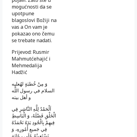
mogućnosti da se
upotpune
blagoslovi Božiji na
vas a On vam je
pokazao ono čemu
se trebate nadati.
Prijevod: Rusmir
Mahmutćehajić i
Mehmedalija
Hadžić
وَ مِنْ خُطبَةٍ لهُ‏عليه
السلام
في رسول اللَّه
و أهل بيته
اَلْحَمْدُ لِلَّهِ النَّاشِرِ فِي
الْخَلْقِ فَضْلَهُ، وَ الْبَاسِطِ
فِيهِمْ بِالْجُودِ يَدَهُ نَحْمَدُهُ
فِي جَميعِ أُمُورِهِ، وَ
نَسْتَعِينُهُ عَلَى رِعَايَةِ