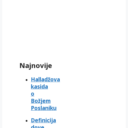
Najnovije
Halladžova
kasida
o
Božjem
Poslaniku
Definicija
dove