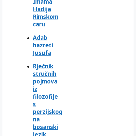
Imama
Hadija
Rimskom
caru
Adab
hazreti
Jusufa
Rječnik
stručnih
pojmova
iz
filozofije
s
perzijskog
na
bosanski
jezik