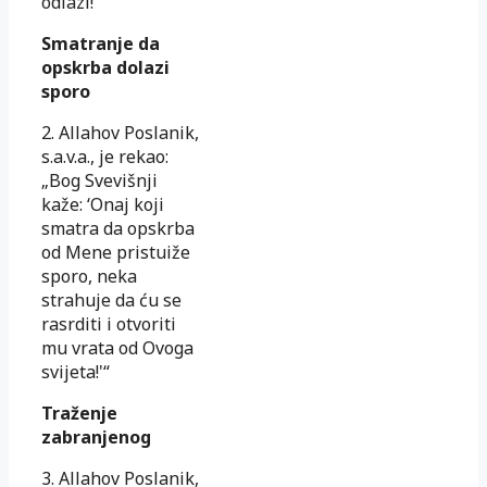
odlazi!“
Smatranje da
opskrba dolazi
sporo
2. Allahov Poslanik,
s.a.v.a., je rekao:
„Bog Svevišnji
kaže: ‘Onaj koji
smatra da opskrba
od Mene pristuiže
sporo, neka
strahuje da ću se
rasrditi i otvoriti
mu vrata od Ovoga
svijeta!'“
Traženje
zabranjenog
3. Allahov Poslanik,