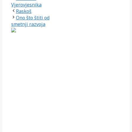
Vjerovjesnika
Raskoš
Ono što štiti od
smetnji razvoja