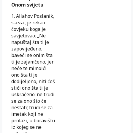
Onom svijetu
1. Allahov Poslanik,
s.a.v.a., je rekao
čovjeku koga je
savjetovao: „Ne
napuštaj šta ti je
zapovijeđeno,
baveći se onim šta
ti je zajamčeno, jer
neće te mimoići
ono šta ti je
dodijeljeno, niti ćeš
stići ono šta ti je
uskraćeno; ne trudi
se za ono što će
nestati; trudi se za
imetak koji ne
prolazi, u boravištu
iz kojeg se ne