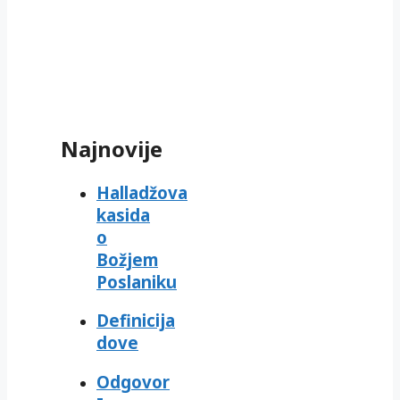
Najnovije
Halladžova
kasida
o
Božjem
Poslaniku
Definicija
dove
Odgovor