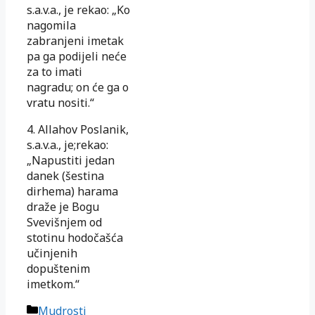
s.a.v.a., je rekao: „Ko
nagomila
zabranjeni imetak
pa ga podijeli neće
za to imati
nagradu; on će ga o
vratu nositi.“
4. Allahov Poslanik,
s.a.v.a., je;rekao:
„Napustiti jedan
danek (šestina
dirhema) harama
draže je Bogu
Svevišnjem od
stotinu hodočašća
učinjenih
dopuštenim
imetkom.“
Kategorije
Mudrosti