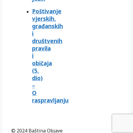
Poštivanje
vjerskih,
građanskih
i
društvenih
pravila
i
običaja
(5.
dio)
–
O
raspravljanju
© 2024 Baština Objave