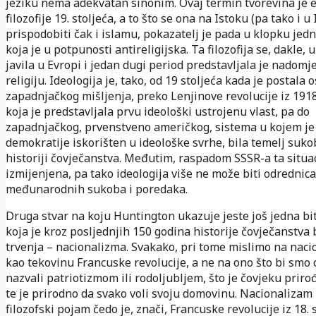
jeziku nema adekvatan sinonim. Ovaj termin tvorevina je 
filozofije 19. stoljeća, a to što se ona na Istoku (pa tako i u
prispodobiti čak i islamu, pokazatelj je pada u klopku jedne
koja je u potpunosti antireligijska. Ta filozofija se, dakle, u
javila u Evropi i jedan dugi period predstavljala je nadomj
religiju. Ideologija je, tako, od 19 stoljeća kada je postala
zapadnjačkog mišljenja, preko Lenjinove revolucije iz 191
koja je predstavljala prvu ideološki ustrojenu vlast, pa do
zapadnjačkog, prvenstveno američkog, sistema u kojem j
demokratije iskorišten u ideološke svrhe, bila temelj suko
historiji čovječanstva. Međutim, raspadom SSSR-a ta situac
izmijenjena, pa tako ideologija više ne može biti odrednica
međunarodnih sukoba i poredaka.
Druga stvar na koju Huntington ukazuje jeste još jedna b
koja je kroz posljednjih 150 godina historije čovječanstva 
trvenja – nacionalizma. Svakako, pri tome mislimo na nac
kao tekovinu Francuske revolucije, a ne na ono što bi smo
nazvali patriotizmom ili rodoljubljem, što je čovjeku prirođ
te je prirodno da svako voli svoju domovinu. Nacionalizam
filozofski pojam čedo je, znači, Francuske revolucije iz 18. s