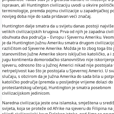
ispravan, ali Huntington civilizaciju uvodi u okvire političk
terminologije, premda pojmu civilizacije u zapadnjačkoj pol
novijeg doba nije do sada pridavan veći značaj.
Huntington dalje smatra da u svijetu danas postoji najviš
velikih civilizacijskih krugova. Prva od njih je zapadna civil
obuhvata dva područja – Evropu i Sjevernu Ameriku. Veom
je da Huntington Južnu Ameriku smatra drugom civilizacij
različitom od Sjeverne Amerike. Možda je to zbog toga što 
stanovništvo Južne Amerike skoro isključivo katoličko, a i 
jugu kontinenta domorodačko stanovništvo nije iskorijenj
sjeveru, odnosno što u Južnoj Americi nikad nije postojala
netrpeljivost kao što je postojala u Sjevernoj Americi. U s
slučaju, s obzirom da je Južna Amerika do sada bila u potp
katoličko područje (premda u posljednje vrijeme dolazi do 
protestantskog učenja), Huntington je smatra posebnom
civilizacijskom jedinicom.
Naredna civilizacija jeste ona islamska, smještena u središ
svijeta, koja se proteže od Afrike na sjeveru do Filipina na
slijedi civilizacijski krug Dalekog istoka, pod čime se prve