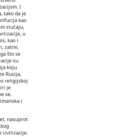
zacijom. I
, tako da je
onfucija kao
om slučaju,
lizacije, u
os, kao i
, zatim,
oga što se
zacije su
ija koju
ze Rusija,
o religijskoj
ri je
me se,
limanska i
jet, nasuprot
skog
civilizacije.