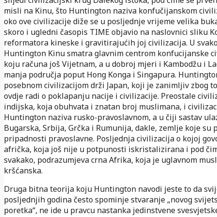
misli na Kinu, što Huntington naziva konfučijanskom civili
oko ove civilizacije diže se u posljednje vrijeme velika buka
skoro i ugledni časopis TIME objavio na naslovnici sliku K
reformatora kineske i gravitirajućih joj civilizacija. U svak
Huntington Kinu smatra glavnim centrom konfucijanske civi
koju računa još Vijetnam, a u dobroj mjeri i Kambodžu i La
manja područja poput Hong Konga i Singapura. Huntington
posebnom civilizacijom drži Japan, koji je zanimljiv zbog t
ovdje radi o poklapanju nacije i civilizacije. Preostale civili
indijska, koja obuhvata i znatan broj muslimana, i civilizac
Huntington naziva rusko-pravoslavnom, a u čiji sastav ula
Bugarska, Srbija, Grčka i Rumunija, dakle, zemlje koje su p
pripadnosti pravoslavne. Posljednja civilizacija o kojoj govo
afrička, koja još nije u potpunosti iskristalizirana i pod či
svakako, podrazumjeva crna Afrika, koja je uglavnom mus
kršćanska.
Druga bitna teorija koju Huntington navodi jeste to da svi
posljednjih godina često spominje stvaranje „novog svijet
poretka“, ne ide u pravcu nastanka jedinstvene svesvjetske 