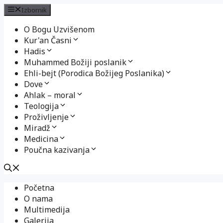
Izbornik
O Bogu Uzvišenom
Kur'an Časni
Hadis
Muhammed Božiji poslanik
Ehli-bejt (Porodica Božijeg Poslanika)
Dove
Ahlak – moral
Teologija
Proživljenje
Miradž
Medicina
Poučna kazivanja
Preskoči
Početna
na
O nama
sadržaj
Multimedija
Galerija