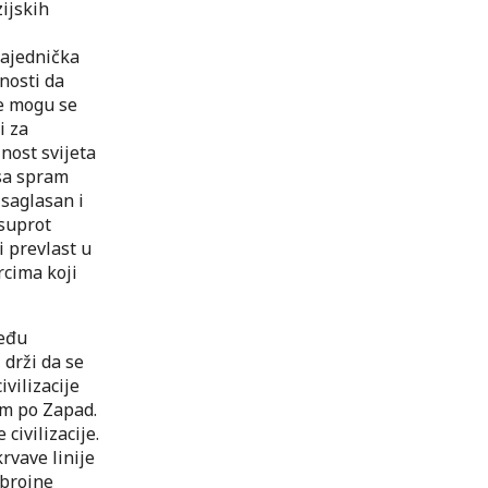
ijskih
i
zajednička
ćnosti da
 ne mogu se
i za
lnost svijeta
osa spram
saglasan i
asuprot
i prevlast u
rcima koji
među
 drži da se
ivilizacije
im po Zapad.
civilizacije.
rvave linije
 brojne