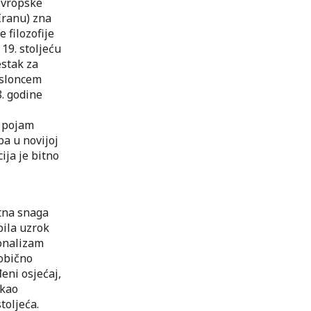
evropske
 Iranu) zna
 filozofije
 19. stoljeću
estak za
 osloncem
8. godine
e pojam
ba u novijoj
ija je bitno
itna snaga
bila uzrok
ionalizam
 obično
eni osjećaj,
 kao
toljeća.