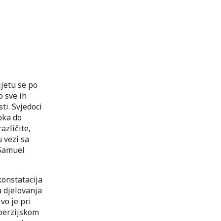
ijetu se po
o sve ih
ti. Svjedoci
toka do
azličite,
u vezi sa
 Samuel
konstatacija
a djelovanja
vo je pri
perzijskom