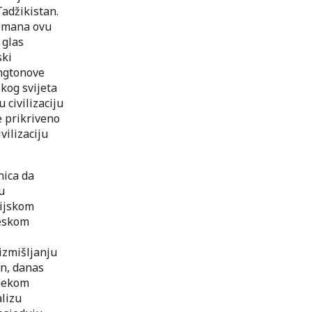
Tadžikistan.
limana ovu
 glas
ski
ingtonove
skog svijeta
civilizaciju
e prikriveno
ilizaciju
nica da
u
zijskom
leskom
izmišljanju
in, danas
 nekom
alizu