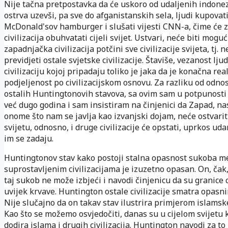
Nije tačna pretpostavka da će uskoro od udaljenih indonez
ostrva uzevši, pa sve do afganistanskih sela, ljudi kupovat
McDonald'sov hamburger i slušati vijesti CNN-a, čime će 
civilizacija obuhvatati cijeli svijet. Ustvari, neće biti mogu
zapadnjačka civilizacija potčini sve civilizacije svijeta, tj.
previdjeti ostale svjetske civilizacije. Štaviše, vezanost ljud
civilizaciju kojoj pripadaju toliko je jaka da je konačna rea
podjeljenost po civilizacijskom osnovu. Za razliku od odn
ostalih Huntingtonovih stavova, sa ovim sam u potpunosti 
već dugo godina i sam insistiram na činjenici da Zapad, n
onome što nam se javlja kao izvanjski dojam, neće ostvarit
svijetu, odnosno, i druge civilizacije će opstati, uprkos uda
im se zadaju.
Huntingtonov stav kako postoji stalna opasnost sukoba 
suprostavljenim civilizacijama je izuzetno opasan. On, čak,
taj sukob ne može izbjeći i navodi činjenicu da su granice c
uvijek krvave. Huntington ostale civilizacije smatra opasn
Nije slučajno da on takav stav ilustrira primjerom islamske 
Kao što se možemo osvjedočiti, danas su u cijelom svijetu k
dodira islama i drugih civilizacija. Huntington navodi za to