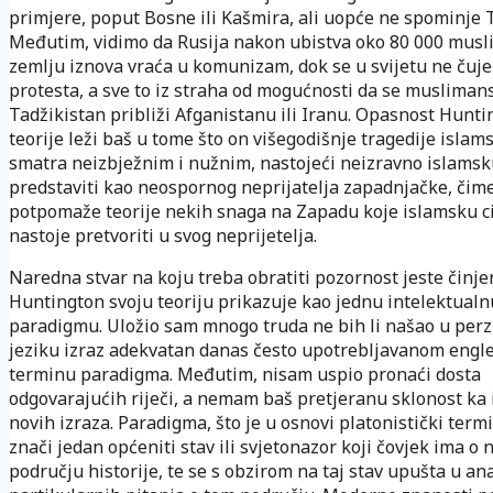
primjere, poput Bosne ili Kašmira, ali uopće ne spominje 
Međutim, vidimo da Rusija nakon ubistva oko 80 000 mus
zemlju iznova vraća u komunizam, dok se u svijetu ne čuje
protesta, a sve to iz straha od mogućnosti da se musliman
Tadžikistan približi Afganistanu ili Iranu. Opasnost Hunt
teorije leži baš u tome što on višegodišnje tragedije islam
smatra neizbježnim i nužnim, nastojeći neizravno islamsku 
predstaviti kao neospornog neprijatelja zapadnjačke, čim
potpomaže teorije nekih snaga na Zapadu koje islamsku civ
nastoje pretvoriti u svog neprijetelja.
Naredna stvar na koju treba obratiti pozornost jeste činje
Huntington svoju teoriju prikazuje kao jednu intelektualn
paradigmu. Uložio sam mnogo truda ne bih li našao u per
jeziku izraz adekvatan danas često upotrebljavanom eng
terminu paradigma. Međutim, nisam uspio pronaći dosta
odgovarajućih riječi, a nemam baš pretjeranu sklonost ka 
novih izraza. Paradigma, što je u osnovi platonistički term
znači jedan općeniti stav ili svjetonazor koji čovjek ima o
području historije, te se s obzirom na taj stav upušta u an