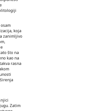
e
itologiji
e osam
izacija, koja
a zanimljivo
om,
je
zato što na
eno kao na
 takva rasna
vakom
unosti
širenja
njici
 jugu. Zatim
nstveno