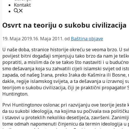
Kontakt
Osvrt na teoriju o sukobu civilizacija
19. Maja 2019.
16. Maja 2011.
od
Baština objave
U naše doba, stranice historije okreću se veoma brzo. U sv
povijest bitni događaji smjenjuju tako brzo da nam je tešk
popratiti, a mislim da će se takvo što nastaviti i u budućnos
smo dešavanja koja su zahvatili cijeli islamski svijet od is
zapada, od našeg Irana, preko Iraka do Kašmira ili Bosne, r
dakle, regije islamskog svijeta, a ta dešavanja u izravnoj s
teorijom o sukobu civilizacija, čiji je praktični propagator
Huntington.
Prvi Huntingtonov oslonac pri razvijanju ove teorije jeste 
da su sukobi ideologija, na kojima su počivala sva političk
i stavovi u proteklih nekoliko desetljeća, završeni. Zanimlji
tome odmah napomenuti činjenicu da termin ideologija u 