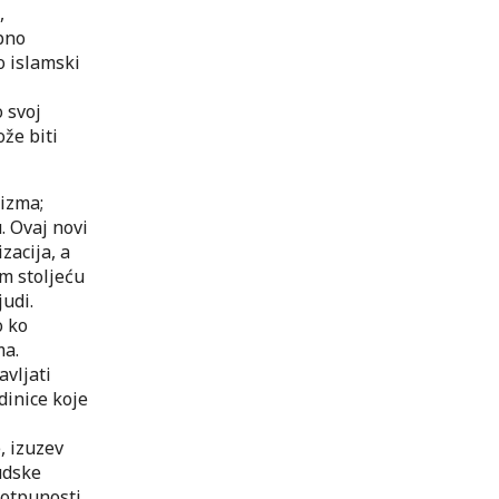
,
bno
o islamski
 svoj
ože biti
lizma;
. Ovaj novi
zacija, a
om stoljeću
judi.
o ko
ma.
avljati
dinice koje
, izuzev
judske
 potpunosti