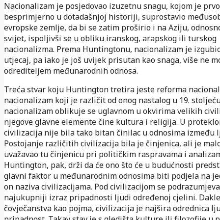
Nacionalizam je posjedovao izuzetnu snagu, kojom je prvo
besprimjerno u dotadašnjoj historiji, suprostavio međuso
evropske zemlje, da bi se zatim proširio i na Aziju, odnosn
svijet, ispoljivši se u obliku iranskog, arapskog ili turskog
nacionalizma. Prema Huntingtonu, nacionalizam je izgubio
utjecaj, pa iako je još uvijek prisutan kao snaga, više ne m
odrediteljem međunarodnih odnosa.
Treća stvar koju Huntington tretira jeste reforma naciona
nacionalizam koji je različit od onog nastalog u 19. stoljeću
nacionalizam oblikuje se uglavnom u okvirima velikih civili
njegove glavne elemente čine kultura i religija. U protekl
civilizacija nije bila tako bitan činilac u odnosima između l
Postojanje različitih civilizacija bila je činjenica, ali je mal
uvažavao tu činjenicu pri političkim raspravama i analiza
Huntington, pak, drži da će ono što će u budućnosti predst
glavni faktor u međunarodnim odnosima biti podjela na je
on naziva civilizacijama. Pod civilizacijom se podrazumjeva
najukupniji izraz pripadnosti ljudi određenoj cjelini. Dakle
čovječanstva kao pojma, civilizacija je najšira odrednica l
pripadnost. Takav stav je s gledišta kulture ili filozofije u