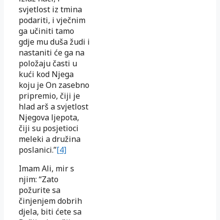
svjetlost iz tmina
podariti, i vječnim
ga učiniti tamo
gdje mu duša žudi i
nastaniti će ga na
položaju časti u
kući kod Njega
koju je On zasebno
pripremio, čiji je
hlad arš a svjetlost
Njegova ljepota,
čiji su posjetioci
meleki a družina
poslanici.”
[4]
Imam Ali, mir s
njim: “Zato
požurite sa
činjenjem dobrih
djela, biti ćete sa