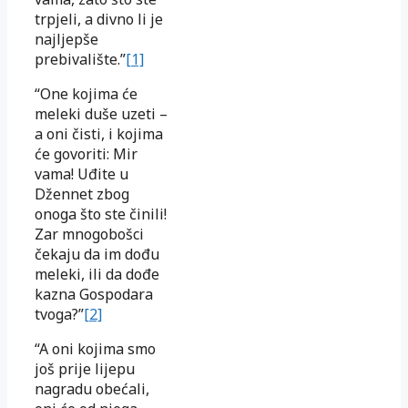
trpjeli, a divno li je
najljepše
prebivalište.”
[1]
“One kojima će
meleki duše uzeti –
a oni čisti, i kojima
će govoriti: Mir
vama! Uđite u
Džennet zbog
onoga što ste činili!
Zar mnogobošci
čekaju da im dođu
meleki, ili da dođe
kazna Gospodara
tvoga?”
[2]
“A oni kojima smo
još prije lijepu
nagradu obećali,