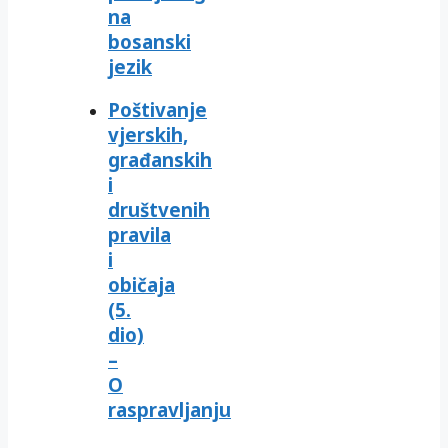
na
bosanski
jezik
Poštivanje
vjerskih,
građanskih
i
društvenih
pravila
i
običaja
(5.
dio)
–
O
raspravljanju