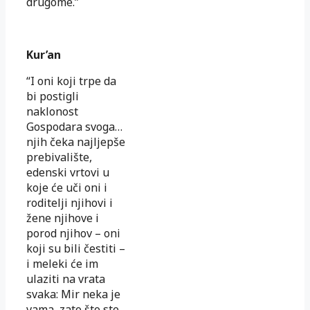
drugome.”
Kur’an
“I oni koji trpe da
bi postigli
naklonost
Gospodara svoga…
njih čeka najljepše
prebivalište,
edenski vrtovi u
koje će uči oni i
roditelji njihovi i
žene njihove i
porod njihov – oni
koji su bili čestiti –
i meleki će im
ulaziti na vrata
svaka: Mir neka je
vama, zato što ste