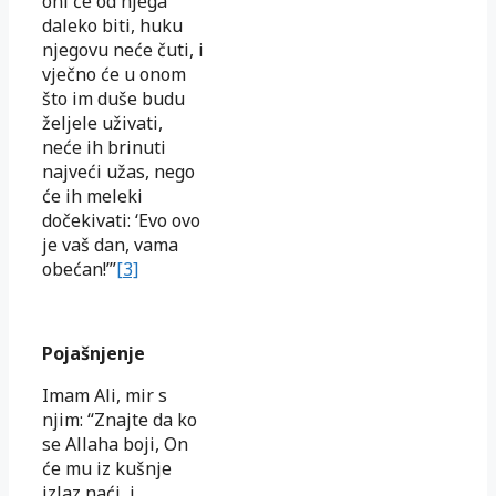
oni će od njega
daleko biti, huku
njegovu neće čuti, i
vječno će u onom
što im duše budu
željele uživati,
neće ih brinuti
najveći užas, nego
će ih meleki
dočekivati: ‘Evo ovo
je vaš dan, vama
obećan!’”
[3]
Pojašnjenje
Imam Ali, mir s
njim: “Znajte da ko
se Allaha boji, On
će mu iz kušnje
izlaz naći, i