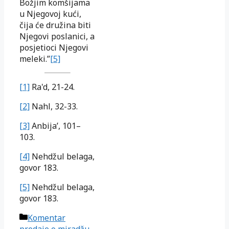
Božjim komšijama
u Njegovoj kući,
čija će družina biti
Njegovi poslanici, a
posjetioci Njegovi
meleki.”
[5]
[1]
Ra'd, 21-24.
[2]
Nahl, 32-33.
[3]
Anbija’, 101–
103.
[4]
Nehdžul belaga,
govor 183.
[5]
Nehdžul belaga,
govor 183.
Kategorije
Komentar
predaje o miradžu