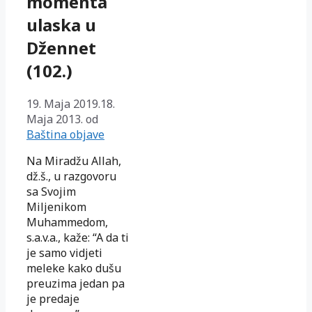
momenta
ulaska u
Džennet
(102.)
19. Maja 2019.
18.
Maja 2013.
od
Baština objave
Na Miradžu Allah,
dž.š., u razgovoru
sa Svojim
Miljenikom
Muhammedom,
s.a.v.a., kaže: “A da ti
je samo vidjeti
meleke kako dušu
preuzima jedan pa
je predaje