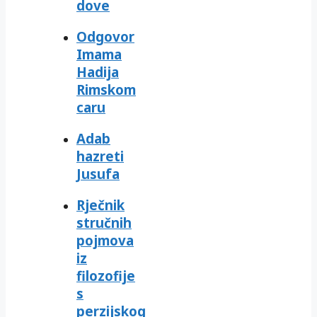
dove
Odgovor
Imama
Hadija
Rimskom
caru
Adab
hazreti
Jusufa
Rječnik
stručnih
pojmova
iz
filozofije
s
perzijskog