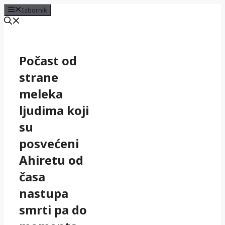
Izbornik
Preskoči
na
sadržaj
Počast od
strane
meleka
ljudima koji
su
posvećeni
Ahiretu od
časa
nastupa
smrti pa do