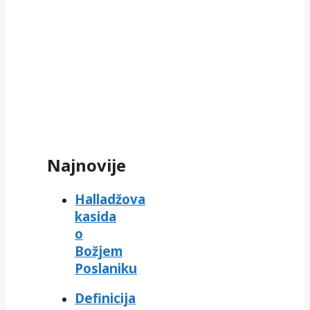
Najnovije
Halladžova
kasida
o
Božjem
Poslaniku
Definicija