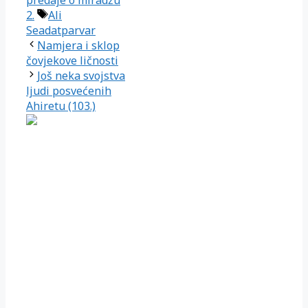
Oznake
2.
Ali
Seadatparvar
Namjera i sklop
čovjekove ličnosti
Još neka svojstva
ljudi posvećenih
Ahiretu (103.)