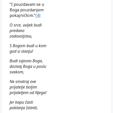
“I pouzdavam se u
Boga pouzdanjem
pokajničkim.”
[4]
O srce, uvijek budi
predano
zadovoljstvu,
S Bogom budi u kom
god si stanju!
Budi svjesno Boga,
dozivaj Boga u poslu
svakom,
Ne smatraj ove
prijatelje boljim
prijateljem od Njega!
Jer kapu časti
poklanja Istiniti,