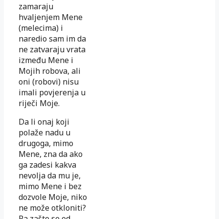
zamaraju
hvaljenjem Mene
(melecima) i
naredio sam im da
ne zatvaraju vrata
između Mene i
Mojih robova, ali
oni (robovi) nisu
imali povjerenja u
riječi Moje.
Da li onaj koji
polaže nadu u
drugoga, mimo
Mene, zna da ako
ga zadesi kakva
nevolja da mu je,
mimo Mene i bez
dozvole Moje, niko
ne može otkloniti?
Pa zašto se od