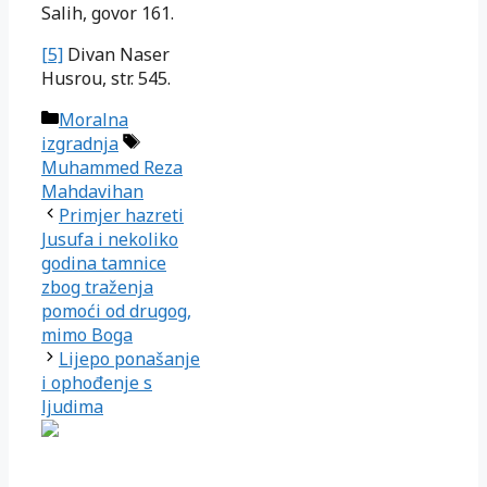
Salih, govor 161.
[5]
Divan Naser
Husrou, str. 545.
Kategorije
Moralna
Oznake
izgradnja
Muhammed Reza
Mahdavihan
Primjer hazreti
Jusufa i nekoliko
godina tamnice
zbog traženja
pomoći od drugog,
mimo Boga
Lijepo ponašanje
i ophođenje s
ljudima