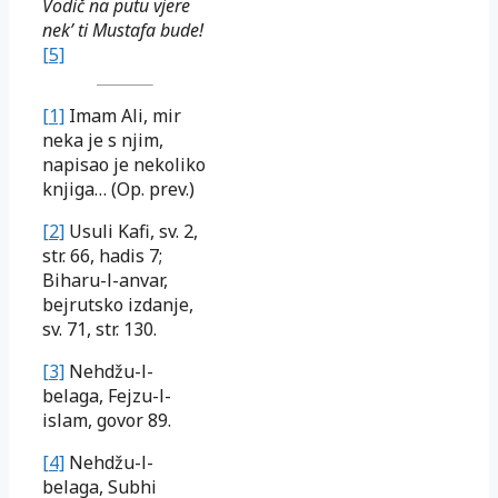
Vodič na putu vjere
nek’ ti Mustafa bude!
[5]
[1]
Imam Ali, mir
neka je s njim,
napisao je nekoliko
knjiga… (Op. prev.)
[2]
Usuli Kafi, sv. 2,
str. 66, hadis 7;
Biharu-l-anvar,
bejrutsko izdanje,
sv. 71, str. 130.
[3]
Nehdžu-l-
belaga, Fejzu-l-
islam, govor 89.
[4]
Nehdžu-l-
belaga, Subhi