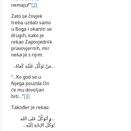
nemaju!’”
[2]
Zato se čovjek
treba uzdati samo
u Boga i okaniti se
drugih, kako je
rekao Zapovjednik
pravovjernih, mir
neka je s njim:
…
مَنْ تَوَكَّلَ عَلَيْهِ كَفاهُ
…
“…Ko god se u
Njega pouzda On
će mu dovoljan
biti…”
[3]
Također je rekao:
وَ أتَوَكَّلُ عَلى اللهِ
…
…
تَوَكُّلَ الإنابَةِ إلَيْهِ