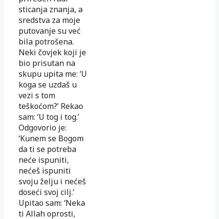
sticanja znanja, a
sredstva za moje
putovanje su već
bila potrošena.
Neki čovjek koji je
bio prisutan na
skupu upita me: ‘U
koga se uzdaš u
vezi s tom
teškoćom?’ Rekao
sam: ‘U tog i tog.’
Odgovorio je:
‘Kunem se Bogom
da ti se potreba
neće ispuniti,
nećeš ispuniti
svoju želju i nećeš
doseći svoj cilj.’
Upitao sam: ‘Neka
ti Allah oprosti,