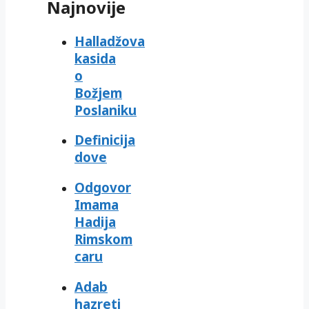
Najnovije
Halladžova
kasida
o
Božjem
Poslaniku
Definicija
dove
Odgovor
Imama
Hadija
Rimskom
caru
Adab
hazreti