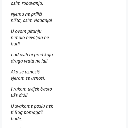
osim robovanja,
Njemu ne priliči
ništa, osim vladanja!
U ovom pitanju
nimalo nevoljan ne
budi,
I od ovih ni pred koja
druga vrata ne idi!
Ako se uznosiš,
vjerom se uznosi,
I rukom uvijek čvrsto
uže drži!
U svakome poslu nek
ti Bog pomagač
bude,