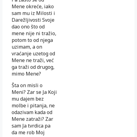
Mene okreće, iako
sam mu iz Milosti i
Darežljivosti Svoje
dao ono što od
mene nije ni tražio,
potom to od njega
uzimam, a on
vraćanje uzetog od
Mene ne traži, već
ga traži od drugog,
mimo Mene?
Šta on misli o
Meni? Zar se Ja Koji
mu dajem bez
molbe i pitanja, ne
odazivam kada od
Mene zatraži? Zar
sam Ja tvrdica pa
da me rob Moj