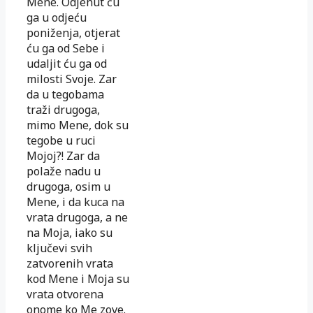
Mene. Odjenut ću
ga u odjeću
poniženja, otjerat
ću ga od Sebe i
udaljit ću ga od
milosti Svoje. Zar
da u tegobama
traži drugoga,
mimo Mene, dok su
tegobe u ruci
Mojoj?! Zar da
polaže nadu u
drugoga, osim u
Mene, i da kuca na
vrata drugoga, a ne
na Moja, iako su
ključevi svih
zatvorenih vrata
kod Mene i Moja su
vrata otvorena
onome ko Me zove.