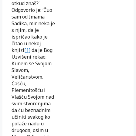
otkud znaš?’
Odgovorio je: ‘Čuo
sam od Imama
Sadika, mir neka je
s njim, da je
ispričao kako je
čitao u nekoj
knjizi
[1]
da je Bog
Uzvišeni rekao:
Kunem se Svojom
Slavom,
Veličanstvom,
Čašću,
Plemenitošću i
Vlašću Svojom nad
svim stvorenjima
da ću beznadnim
učiniti svakog ko
polaže nadu u
drugoga, osim u