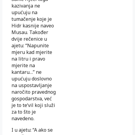
kazivanja ne
upućuju na
tumačenje koje je
Hidr kasnije naveo
Musau. Također
dvije rečenice u
ajetu: “Napunite
mjeru kad mjerite
na litru i pravo
mjerite na
kantaru…” ne
upućuju doslovno
na uspostavljanje
naročito pravednog
gospodarstva, već
je to te‘vil koji služi
za to što je
navedeno.
I u ajetu: “A ako se