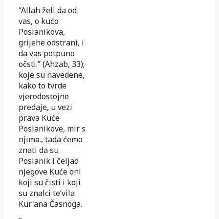
“Allah želi da od
vas, o kućo
Poslanikova,
grijehe odstrani, i
da vas potpuno
očsti.” (Ahzab, 33);
koje su navedene,
kako to tvrde
vjerodostojne
predaje, u vezi
prava Kuće
Poslanikove, mir s
njima., tada ćemo
znati da su
Poslanik i čeljad
njegove Kuće oni
koji su čisti i koji
su znalci te‘vila
Kur'ana Časnoga.