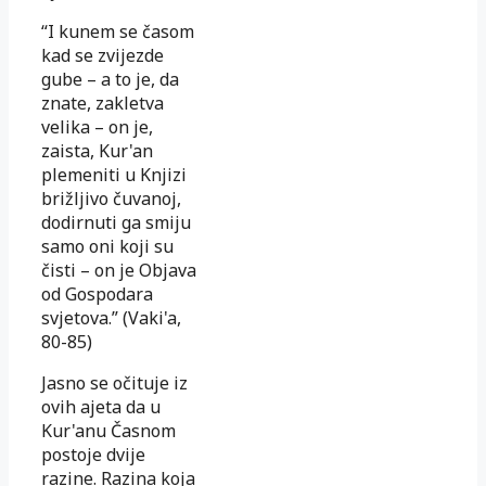
“I kunem se časom
kad se zvijezde
gube – a to je, da
znate, zakletva
velika – on je,
zaista, Kur'an
plemeniti u Knjizi
brižljivo čuvanoj,
dodirnuti ga smiju
samo oni koji su
čisti – on je Objava
od Gospodara
svjetova.” (Vaki'a,
80-85)
Jasno se očituje iz
ovih ajeta da u
Kur'anu Časnom
postoje dvije
razine. Razina koja