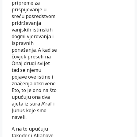
pripreme za
prispijevanje u
sreću posredstvom
pridržavanja
vanjskih istinskih
dogmi vjerovanja i
ispravnih
ponašanja. A kad se
čovjek preseli na
Onaj drugi svijet
tad se njemu
pojave ove istine i
značenja otkrivene.
Eto, to je ono na što
upućuju ona dva
ajeta iz sura A'raf i
Junus koje smo
naveli.
A na to upućuju
također i Allahove