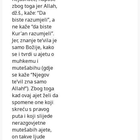
zbog toga jer Allah,
dž.š., kaže: “Da
biste razumjeli”, a
ne kaže “da biste
Kur'an razumjeli”.
Jer, znanje te‘vila je
samo Božije, kako
se i tvrdi u ajetu o
muhkemu i
mutešabihu (gdje
se kaže “Njegov
te‘vil zna samo
Allah!”). Zbog toga
kad ovaj ajet želi da
spomene one koji
skreću s pravog
puta i koji slijede
nerazgovjetne
mutešabih ajete,
on takve ljude