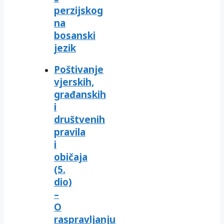
perzijskog
na
bosanski
jezik
Poštivanje
vjerskih,
građanskih
i
društvenih
pravila
i
običaja
(5.
dio)
–
O
raspravljanju