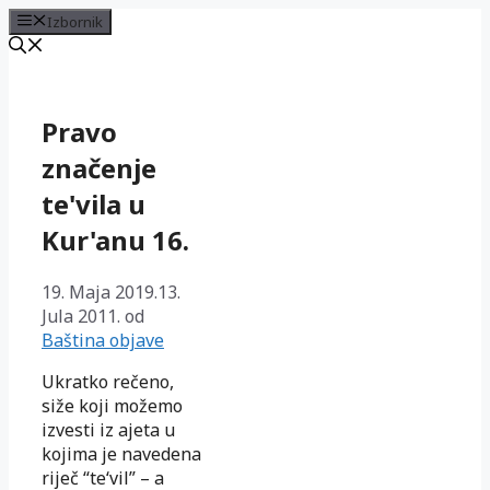
Izbornik
Preskoči
na
sadržaj
Pravo
značenje
te'vila u
Kur'anu 16.
19. Maja 2019.
13.
Jula 2011.
od
Baština objave
Ukratko rečeno,
siže koji možemo
izvesti iz ajeta u
kojima je navedena
riječ “te‘vil” – a