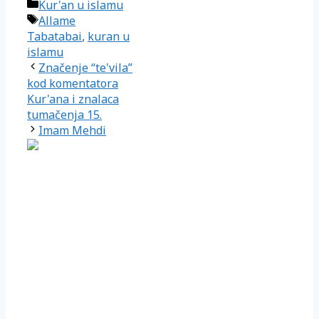
Kategorije
Kur'an u islamu
Oznake
Allame
Tabatabai
,
kuran u
islamu
Značenje “te'vila”
kod komentatora
Kur'ana i znalaca
tumačenja 15.
Imam Mehdi