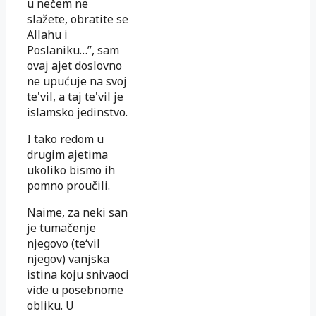
u nečem ne
slažete, obratite se
Allahu i
Poslaniku…”, sam
ovaj ajet doslovno
ne upućuje na svoj
te'vil, a taj te'vil je
islamsko jedinstvo.
I tako redom u
drugim ajetima
ukoliko bismo ih
pomno proučili.
Naime, za neki san
je tumačenje
njegovo (te‘vil
njegov) vanjska
istina koju snivaoci
vide u posebnome
obliku. U