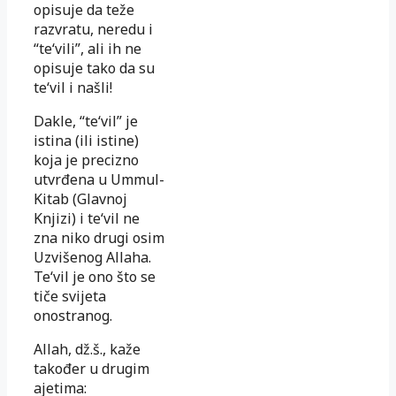
opisuje da teže
razvratu, neredu i
“te‘vili”, ali ih ne
opisuje tako da su
te‘vil i našli!
Dakle, “te‘vil” je
istina (ili istine)
koja je precizno
utvrđena u Ummul-
Kitab (Glavnoj
Knjizi) i te‘vil ne
zna niko drugi osim
Uzvišenog Allaha.
Te‘vil je ono što se
tiče svijeta
onostranog.
Allah, dž.š., kaže
također u drugim
ajetima: