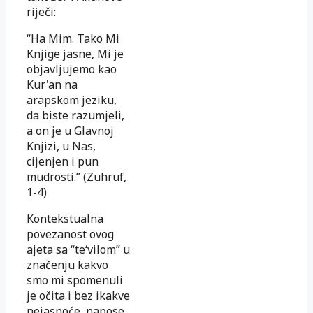
riječi:
“Ha Mim. Tako Mi
Knjige jasne, Mi je
objavljujemo kao
Kur'an na
arapskom jeziku,
da biste razumjeli,
a on je u Glavnoj
Knjizi, u Nas,
cijenjen i pun
mudrosti.” (Zuhruf,
1-4)
Kontekstualna
povezanost ovog
ajeta sa “te‘vilom” u
značenju kakvo
smo mi spomenuli
je očita i bez ikakve
nejasnoće, napose