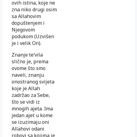
ovih istina, koje ne
zna niko drugi osim
sa Allahovim
dopuštenjem i
Njegovom
podukom (Uzvišen
je i velik On).
Znanje te‘vila
slično je, prema
ovome što smo
naveli, znanju
onostranog svijeta
koje je Allah
zadržao za Sebe,
što se vidi iz
mnogih ajeta. Ima
jedan ajet u kome
se izuzimaju oni
Allahovi odani
robovi sa kojima je