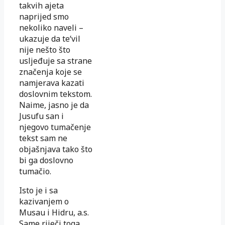
takvih ajeta
naprijed smo
nekoliko naveli –
ukazuje da te‘vil
nije nešto što
usljeđuje sa strane
značenja koje se
namjerava kazati
doslovnim tekstom.
Naime, jasno je da
Jusufu san i
njegovo tumačenje
tekst sam ne
objašnjava tako što
bi ga doslovno
tumačio.
Isto je i sa
kazivanjem o
Musau i Hidru, a.s.
Same riječi toga