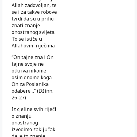
Allah zadovoljan, te
se i za takve robove
tvrdi da su u prilici
znati znanje
onostranog svijeta.
To se ističe u
Allahovim riječima:
“On tajne zna i On
tajne svoje ne
otkriva nikome
osim onome koga
On za Poslanika
odabere…” (Džinn,
26-27)
Iz cjeline svih riječi
o znanju
onostranog
izvodimo zaključak
da je to znanje