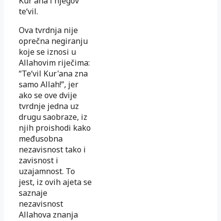
Kur'ana i njegov
te‘vil.
Ova tvrdnja nije
oprečna negiranju
koje se iznosi u
Allahovim riječima:
“Te‘vil Kur'ana zna
samo Allah!”, jer
ako se ove dvije
tvrdnje jedna uz
drugu saobraze, iz
njih proishodi kako
međusobna
nezavisnost tako i
zavisnost i
uzajamnost. To
jest, iz ovih ajeta se
saznaje
nezavisnost
Allahova znanja