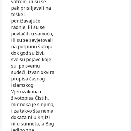
vatrom, ili su se
pak prisiljavali na
teške i
ponižavajuće
radnje, ili su se
povlačili u samoću,
ili su se zavjetovali
na potpunu šutnju
dok god su živi…
sve su pojave koje
su, po svemu
sudeći, izvan okvira
propisa časnog
islamskog
Vjerozakona i
životopisa Čistih,
mir neka je s njima,
i za takvo šta nema
dokaza ni u Knjizi
ni u sunnetu, a Bog
jedino zna.