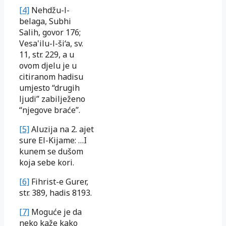
[4]
Nehdžu-l-
belaga, Subhi
Salih, govor 176;
Vesa'ilu-l-ši‘a, sv.
11, str. 229, a u
ovom djelu je u
citiranom hadisu
umjesto “drugih
ljudi” zabilježeno
“njegove braće”.
[5]
Aluzija na 2. ajet
sure El-Kijame: …I
kunem se dušom
koja sebe kori.
[6]
Fihrist-e Gurer,
str. 389, hadis 8193.
[7]
Moguće je da
neko kaže kako