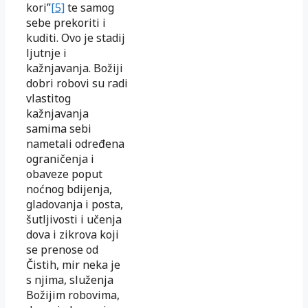
kori”
[5]
te samog
sebe prekoriti i
kuditi. Ovo je stadij
ljutnje i
kažnjavanja. Božiji
dobri robovi su radi
vlastitog
kažnjavanja
samima sebi
nametali određena
ograničenja i
obaveze poput
noćnog bdijenja,
gladovanja i posta,
šutljivosti i učenja
dova i zikrova koji
se prenose od
Čistih, mir neka je
s njima, služenja
Božijim robovima,