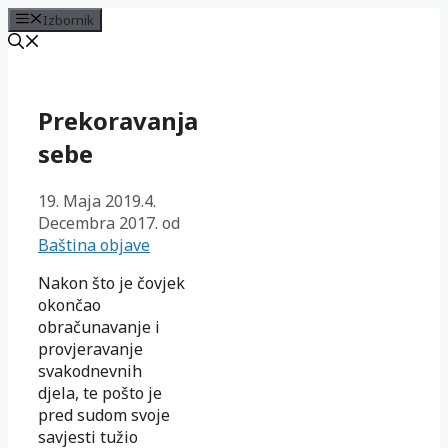
Izbornik
Preskoči
na
sadržaj
Prekoravanja
sebe
19. Maja 2019.
4.
Decembra 2017.
od
Baština objave
Nakon što je čovjek
okončao
obračunavanje i
provjeravanje
svakodnevnih
djela, te pošto je
pred sudom svoje
savjesti tužio