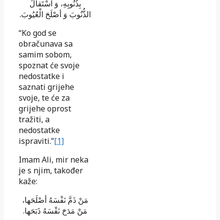
بِذُنُوبِهِ، وَ اسْتَقالَ
الذُّنُوبَ وَ أصْلَحَ الْعُیُوبَ.
“Ko god se
obračunava sa
samim sobom,
spoznat će svoje
nedostatke i
saznati grijehe
svoje, te će za
grijehe oprost
tražiti, a
nedostatke
ispraviti.”
[1]
Imam Ali, mir neka
je s njim, također
kaže:
مَنْ ذَمَّ نَفْسَهُ أصْلَحَها،
مَنْ مَدَحَ نَفْسَهُ ذَبَحَها.