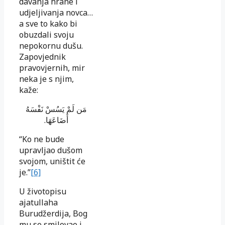
davanja hrane i
udjeljivanja novca…
a sve to kako bi
obuzdali svoju
nepokornu dušu.
Zapovjednik
pravovjernih, mir
neka je s njim,
kaže:
مَن لَمْ يَسُسْ نَفْسَهُ
أَضَاعَهَا.
“Ko ne bude
upravljao dušom
svojom, uništit će
je.”
[6]
U životopisu
ajatullaha
Burudžerdija, Bog
mu se smilovao i