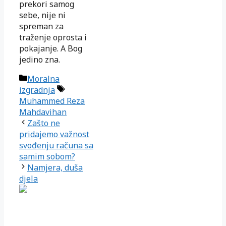
prekori samog
sebe, nije ni
spreman za
traženje oprosta i
pokajanje. A Bog
jedino zna.
Kategorije
Moralna
Oznake
izgradnja
Muhammed Reza
Mahdavihan
Zašto ne
pridajemo važnost
svođenju računa sa
samim sobom?
Namjera, duša
djela