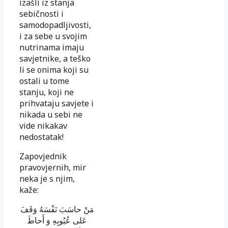
izašli iz stanja
sebičnosti i
samodopadljivosti,
i za sebe u svojim
nutrinama imaju
savjetnike, a teško
li se onima koji su
ostali u tome
stanju, koji ne
prihvataju savjete i
nikada u sebi ne
vide nikakav
nedostatak!
Zapovjednik
pravovjernih, mir
neka je s njim,
kaže:
مَنْ حاسَبَ نَفْسَهُ وَقَفَ
عَلی عُیُوبِهِ وَ أَحاطَ