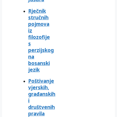
Rječnik
stručnih
pojmova
iz
filozofije
s
perzijskog
na
bosanski
jezik
Poštivanje
vjerskih,
građanskih
i
društvenih
pravila