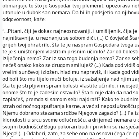
obmanjuje to što je Gospodar tvoj plemenit, upozorava ne
utonule u dubok san nemara. Da bi ih podsjetio na njihov
odgovornost, kaže:
“…Pitani, čiji je dokaz najneosnovaniji, i umišljenik, čija je
najništavnija, u neznanju se sobom diči. (…) O čovječe! Šta 
grijeh tvoj ohrabrilo, šta te je naspram Gospodara tvoga uz
te je s uništenjem vlastitim prisnim učinilo? Zar od bolesti
izlječenja nema? Zar iz sna toga buđenja nema? Zar se seb
nećeš onako kako se drugom smiluješ? (…) Kada god vidiš o
vrelini sunčevoj izložen, hlad mu napraviš, ili kada god vid
od boli što mu tijelo muči boluje, iz sažaljenja nad njim za
šta te je strpljivim spram bolesti vlastite učinilo, i neosje
onome što te je zadesilo ostavilo? Šta ti nije dalo da nad 
zaplačeš, premda si samom sebi najdraži? Kako te budnim 
strah od noćnog spuštanja kazne, a već si neposlušnošću
Njemu dobrano stazama srdžbe Njegove zagazio? (…) Pa izl
klonulosti u srcu svome odlučnošću, a drijemež nemara u
svojim budnošću! Bogu pokoran budi i privikni se na sjeća
Njega! (…) Odaberi, zato, za sebe ono na osnovu čega će o