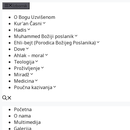
Izbornik
O Bogu Uzvišenom
Kur'an Časni
Hadis
Muhammed Božiji poslanik
Ehli-bejt (Porodica Božijeg Poslanika)
Dove
Ahlak – moral
Teologija
Proživljenje
Miradž
Medicina
Poučna kazivanja
Preskoči
Početna
na
O nama
sadržaj
Multimedija
Galerija