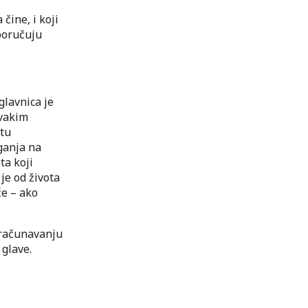
čine, i koji
poručuju
glavnica je
svakim
utu
aganja na
ta koji
je od života
će – ako
bračunavanju
glave.