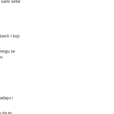
a sami sebe
vili i koji
 mogu se
u.
adaju i
o da te