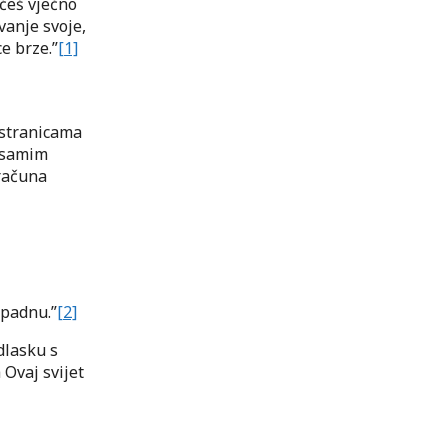
ećeš vječno
vanje svoje,
ce brze.”
[1]
 stranicama
 samim
 računa
opadnu.”
[2]
dlasku s
 Ovaj svijet