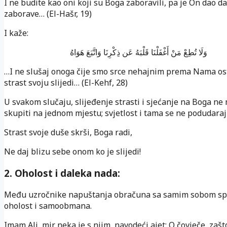
I ne budite kao oni koji su Boga zaboravili, pa je On dao d
zaborave… (El-Hašr, 19)
I kaže:
وَلَا تُطِعْ مَنْ أَغْفَلْنَا قَلْبَهُ عَن ذِكْرِنَا وَاتَّبَعَ هَوَاهُ
…I ne slušaj onoga čije smo srce nehajnim prema Nama osta
strast svoju slijedi… (El-Kehf, 28)
U svakom slučaju, slijeđenje strasti i sjećanje na Boga ne
skupiti na jednom mjestu; svjetlost i tama se ne podudaraj
Strast svoje duše skrši, Boga radi,
Ne daj blizu sebe onom ko je slijedi!
2. Oholost i daleka nada:
Među uzročnike napuštanja obračuna sa samim sobom sp
oholost i samoobmana.
Imam Ali, mir neka je s njim, navodeći ajet: O čovječe, zašt