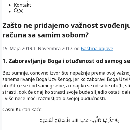
Kontakt
Zašto ne pridajemo važnost svođenj
računa sa samim sobom?
19. Maja 2019.
1. Novembra 2017.
od
Baština objave
1. Zaboravljanje Boga i otuđenost od samog s
Bez sumnje, osnovno izvorište nepažnje prema ovoj važnoj
zanemarivanje Boga Uzvišenog, jer ko zaboravi Boga Uzvi
otuđit će se i od samog sebe, a onaj ko se od sebe otuđi, sli
strasti, dok će onaj ko strasti svoje bude slijedio ostati dal
i više neće moći razmišljati o svojoj budućnosti.
Časni Kur'an kaže:
وَلَا تَكُونُوا كَالَّذِينَ نَسُوا اللهَ فَأَنسَاهُمْ أَنفُسَهُمْ