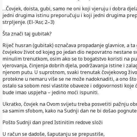
…Čovjek, doista, gubi, samo ne oni koji vjeruju i dobra djela 
jedni drugima istinu preporučuju i koji jedni drugima pre
strpljenje. (El-‘Asr, 2–3)
Šta znači taj gubitak?
Riječ husran (gubitak) označava propadanje glavnice, a ta 
čovjekov život od kojeg po jedan dio nepovratno nestane 
minulim trenutkom, osim ako se to bogatstvo koristi na p
vjerovanja, činjenja dobrih djela, podržavanja istine i zal
njenom putu. U suprotnom, svaki trenutak čovjekovog živo
protekne u nemaru više se ne može nadoknaditi, a ono što 
ostalo sa sobom nosi vlastite obaveze i odgovornosti koje 
bude imao uspjeha – jedino moći ispuniti.
Ukratko, čovjek na Ovom svijetu treba posvetiti pažnju o
sa samim sfobom, kako na Sudnji dan ne bi došao pognute 
Pošto Sudnji dan pred Istinitim redove složi
U račun se dadoše, šaputanju se prepustiše,