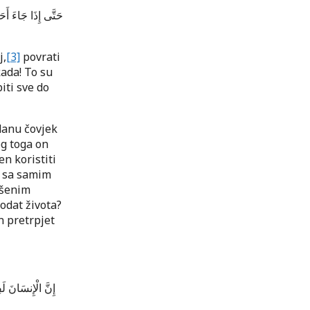
حَتَّى إِذَا جَاءَ أَ
j,
[3]
povrati
ada! To su
iti sve do
danu čovjek
og toga on
en koristiti
n sa samim
išenim
godat života?
n pretrpjet