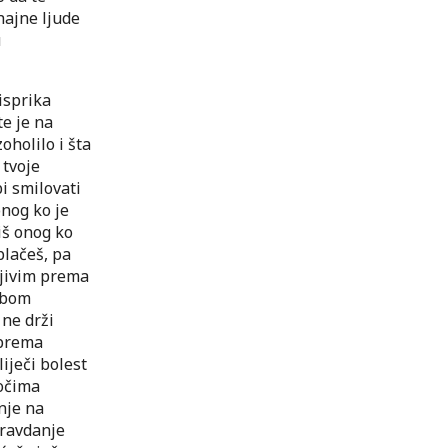
hajne ljude
u
 isprika
te je na
oholilo i šta
 tvoje
i smilovati
nog ko je
iš onog ko
plačeš, pa
tljivim prema
sobom
ne drži
 prema
iječi bolest
 očima
nje na
pravdanje