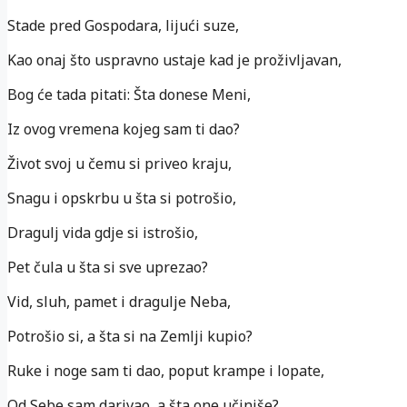
Stade pred Gospodara, lijući suze,
Kao onaj što uspravno ustaje kad je proživljavan,
Bog će tada pitati: Šta donese Meni,
Iz ovog vremena kojeg sam ti dao?
Život svoj u čemu si priveo kraju,
Snagu i opskrbu u šta si potrošio,
Dragulj vida gdje si istrošio,
Pet čula u šta si sve uprezao?
Vid, sluh, pamet i dragulje Neba,
Potrošio si, a šta si na Zemlji kupio?
Ruke i noge sam ti dao, poput krampe i lopate,
Od Sebe sam darivao, a šta one učiniše?