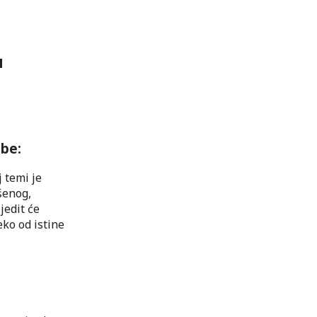
u
ebe:
 temi je
šenog,
jedit će
eko od istine