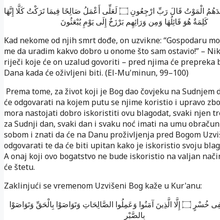
حَدَهُمُ الْمَوْتُ قَالَ رَبِّ ارْجِعُونِ ۝
لَعَلِّى أَعْمَلُ صَالِحًا فِيمَا تَرَكْتُ كَلَّا إِنَّهَا
كَلِمَةٌ هُوَ قَائِلُهَا وَمِن وَرَائِهِم بَرْزَخٌ إِلَى يَوْمِ يُبْعَثُونَ
Kad nekome od njih smrt dođe, on uzvikne: “Gospodaru mo
me da uradim kakvo dobro u onome što sam ostavio!” – Nik
riječi koje će on uzalud govoriti – pred njima će prepreka b
Dana kada će oživljeni biti. (El-Mu'minun, 99–100)
Prema tome, za život koji je Bog dao čovjeku na Sudnjem 
će odgovarati na kojem putu se njime koristio i upravo zb
mora nastojati dobro iskoristiti ovu blagodat, svaki njen tr
za Sudnji dan, svaki dan i svaku noć imati na umu obraču
sobom i znati da će na Danu proživljenja pred Bogom Uzv
odgovarati te da će biti upitan kako je iskoristio svoju bla
A onaj koji ovo bogatstvo ne bude iskoristio na valjan nači
će štetu.
Zaklinjući se vremenom Uzvišeni Bog kaže u Kur'anu:
إِنَّ الْإِنسَانَ لَفِى خُسْرٍ ۝ إِلَّا الَّذِينَ آمَنُوا وَعَمِلُوا الصَّالِحَاتِ وَتَوَاصَوْا بِالْحَقِّ وَتَوَاصَوْا
بِالصَّبْرِ