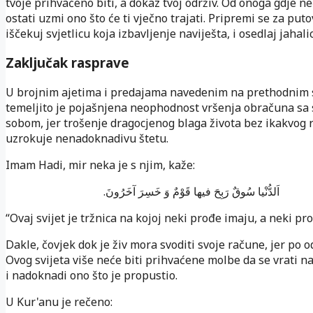
tvoje prihvaćeno biti, a dokaz tvoj održiv. Od onoga gdje n
ostati uzmi ono što će ti vječno trajati. Pripremi se za puto
iščekuj svjetlicu koja izbavljenje naviješta, i osedlaj jahali
Zaključak rasprave
U brojnim ajetima i predajama navedenim na prethodnim
temeljito je pojašnjena neophodnost vršenja obračuna sa
sobom, jer trošenje dragocjenog blaga života bez ikakvog
uzrokuje nenadoknadivu štetu.
Imam Hadi, mir neka je s njim, kaže:
اَلدُّنْیا سُوقٌ رَبِحَ فیها قَوْمٌ وَ خَسِرَ آخَرُونَ.
“Ovaj svijet je tržnica na kojoj neki prođe imaju, a neki pr
Dakle, čovjek dok je živ mora svoditi svoje račune, jer po o
Ovog svijeta više neće biti prihvaćene molbe da se vrati na
i nadoknadi ono što je propustio.
U Kur'anu je rečeno: