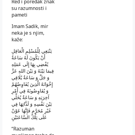
Red i poredak znak
su razumnosti i
pameti
Imam Sadik, mir
neka je s njim,
kaže:
يَنْبَغِي لِلْمُسْلِمِ الْعَاقِلِ
أَنْ يَكُونَ لَهُ سَاعَةٌ
يُفْضِي بِهَا إِلَى عَمَلِهِ
فِيمَا بَيْنَهُ وَ بَيْنَ اللهِ عَزَّ
وَ جَلَّ وَ سَاعَةٌ يُلَاقِي
إِخْوَانَهُ الَّذِينَ يُفَاوِضُهُمْ
وَ يُفَاوِضُونَهُ فِي أَمْرِ
آخِرَتِهِ وَ سَاعَةٌ يُخَلِّي
بَيْنَ نَفْسِهِ وَ لَذَّاتِهَا فِي
غَيْرِ مُحَرَّمٍ فَإِنَّهَا عَوْنٌ
عَلَى تِلْكَ السَّاعَتَيْنِ
“Razuman