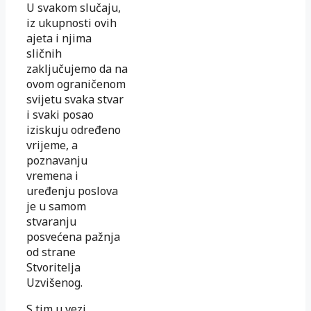
U svakom slučaju,
iz ukupnosti ovih
ajeta i njima
sličnih
zaključujemo da na
ovom ograničenom
svijetu svaka stvar
i svaki posao
iziskuju određeno
vrijeme, a
poznavanju
vremena i
uređenju poslova
je u samom
stvaranju
posvećena pažnja
od strane
Stvoritelja
Uzvišenog.
S tim u vezi,