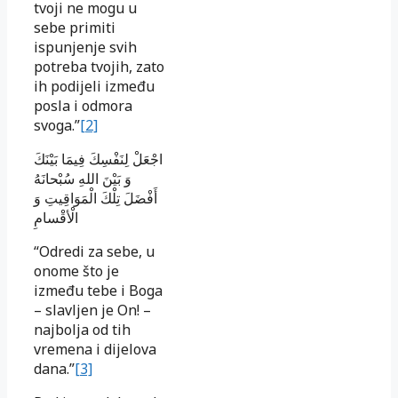
tvoji ne mogu u
sebe primiti
ispunjenje svih
potreba tvojih, zato
ih podijeli između
posla i odmora
svoga.”
[2]
اجْعَلْ لِنَفْسِكَ فِيمَا بَيْنَكَ
وَ بَيْنَ اللهِ سُبْحانَهُ
أَفْضَلَ تِلْكَ الْمَوَاقِيتِ وَ
الْأقْسامِ
“Odredi za sebe, u
onome što je
između tebe i Boga
– slavljen je On! –
najbolja od tih
vremena i dijelova
dana.”
[3]