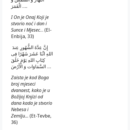
الْقَمَرَ …..
I On je Onaj Koji je
stvorio noć i dan i
Sunce i Mjesec
… (El-
Enbija, 33)
إِنَّ عِدَّةَ الشُّهُورِ عِندَ
اللهِ اثْنَا عَشَرَ شَهْرًا فِى
كِتَابِ اللهِ يَوْمَ خَلَقَ
السَّمَاوَات وَ الْأَرْضَ ….
Zaista je kod Boga
broj mjeseci
dvanaest, kako je u
Božijoj Knjizi od
dana kada je stvorio
Nebesa i
Zemlju…
(Et-Tevbe,
36)