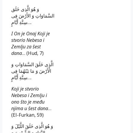
وَ هُوَ الَّذِى خَلَق
السَّمَاوَاتِ وَ الأَرْضَ فِى
سِتَّةِ أَيَّامٍ….
I On je Onaj Koji je
stvorio Nebesa i
Zemlju za šest
dana
… (Hud, 7)
الَّذِى خَلَقَ السَّمَاوَاتِ وَ
الْأَرْضَ وَ مَا بَيْنَهُمَا فِى
سِتَّةِ أَيَّامٍ….
Koji je stvorio
Nebesa i Zemlju i
ono što je među
njima u šest dana
…
(El-Furkan, 59)
وَ هُوَ الَّذِى خَلَقَ اللَّيْلَ وَ
النَّهَارَ وَ الشَّمْسَ وَ