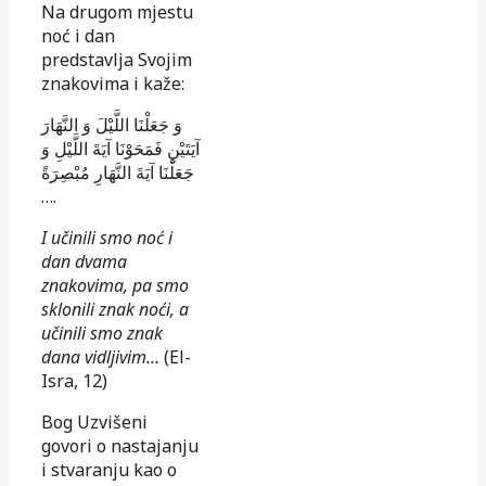
Na drugom mjestu
noć i dan
predstavlja Svojim
znakovima i kaže:
وَ جَعَلْنَا اللَّيْلَ وَ النَّهَارَ
آيَتَيْنِ فَمَحَوْنَا آيَةَ اللَّيْلِ وَ
جَعَلْنَا آيَةَ النَّهَارِ مُبْصِرَةً
….
I učinili smo noć i
dan dvama
znakovima, pa smo
sklonili znak noći, a
učinili smo znak
dana vidljivim…
(El-
Isra, 12)
Bog Uzvišeni
govori o nastajanju
i stvaranju kao o