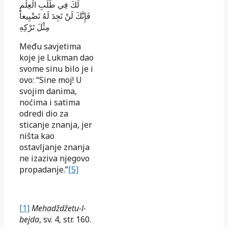
لَكَ فِي طَلَبِ الْعِلْمِ
فَإِنَّكَ لَنْ تَجِدَ لَهُ تَضْيِيعاً
مِثْلَ تَرْكِهِ
Među savjetima
koje je Lukman dao
svome sinu bilo je i
ovo: “Sine moj! U
svojim danima,
noćima i satima
odredi dio za
sticanje znanja, jer
ništa kao
ostavljanje znanja
ne izaziva njegovo
propadanje.”
[5]
[1]
Mehadždžetu-l-
bejda
, sv. 4, str. 160.