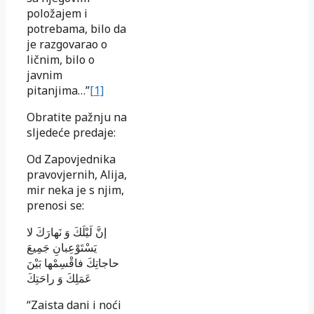
položajem i
potrebama, bilo da
je razgovarao o
ličnim, bilo o
javnim
pitanjima…”
[1]
Obratite pažnju na
sljedeće predaje:
Od Zapovjednika
pravovjernih, Alija,
mir neka je s njim,
prenosi se:
إنَّ لَيْلَكَ وَ نَهارَكَ لا
يَسْتَوْعِبانِ جَمِيعَ
حاجاتِكَ فاقْسِمْها بَيْنَ
عَمَلِكَ وَ راحَتِكَ
“Zaista dani i noći