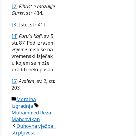
[2]
Fihrist-e mozuijje
Gurer
, str. 434.
[3]
Isto, str. 411.
[4]
Furu‘u Kafi
, sv. 5,
str. 87; Pod izrazom
vrijeme
misli se na
vremenski isječak
u kojem se može
uraditi neki posao.
[5]
Avalem
, sv. 2, str.
203.
Kategorije
Moralna
Oznake
izgradnja
Muhammed Reza
Mahdavikan
Duhovna vježba i
strpljivost