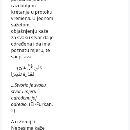
razdobljem
kretanja u protoku
vremena. U jednom
sažetom
objašnjenju kaže
za svaku stvar da je
određena i da ima
poznatu mjeru, te
saopćava:
…. خَلَقَ كُلَّ شَىْءٍ
فَقَدَّرَهُ تَقْدِيرًا
…Stvorio je svaku
stvar i mjeru
određenu joj
odredio.
(El-Furkan,
2)
A o Zemlji i
Nebesima kaže: