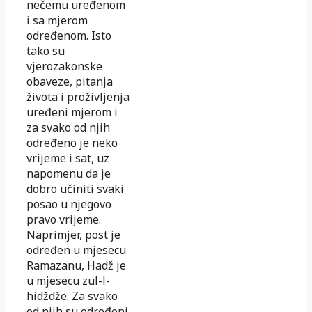
nečemu uređenom
i sa mjerom
određenom. Isto
tako su
vjerozakonske
obaveze, pitanja
života i proživljenja
uređeni mjerom i
za svako od njih
određeno je neko
vrijeme i sat, uz
napomenu da je
dobro učiniti svaki
posao u njegovo
pravo vrijeme.
Naprimjer, post je
određen u mjesecu
Ramazanu, Hadž je
u mjesecu zul-l-
hidždže. Za svako
od njih su određeni