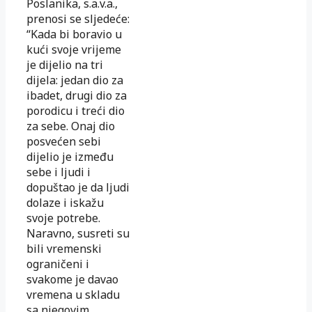
Poslanika, s.a.v.a.,
prenosi se sljedeće:
“Kada bi boravio u
kući svoje vrijeme
je dijelio na tri
dijela: jedan dio za
ibadet, drugi dio za
porodicu i treći dio
za sebe. Onaj dio
posvećen sebi
dijelio je između
sebe i ljudi i
dopuštao je da ljudi
dolaze i iskažu
svoje potrebe.
Naravno, susreti su
bili vremenski
ograničeni i
svakome je davao
vremena u skladu
sa njegovim