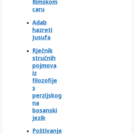
Rimskom
caru
Adab
hazreti
Jusufa
Rječnik
stručnih
pojmova
iz
filozofije
s
perzijskog
na
bosanski
jezik
Poštivanje