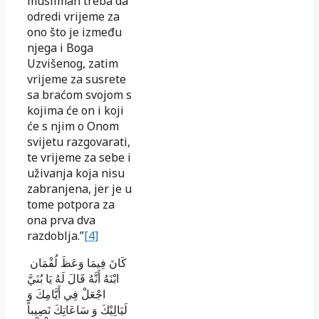
musliman treba da
odredi vrijeme za
ono što je između
njega i Boga
Uzvišenog, zatim
vrijeme za susrete
sa braćom svojom s
kojima će on i koji
će s njim o Onom
svijetu razgovarati,
te vrijeme za sebe i
uživanja koja nisu
zabranjena, jer je u
tome potpora za
ona prva dva
razdoblja.”
[4]
كَانَ فِيمَا وَعَظَ لُقْمَان
ابْنَهُ أَنَّهُ قَالَ لَهُ يَا بُنَيَّ
اجْعَلْ فِي أَيَّامِكَ وَ
لَيَالِيْكَ وَ سَاعَاتِكَ نَصِيباً