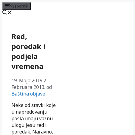
Izbornik
Preskoči
na
sadržaj
Red,
poredak i
podjela
vremena
19. Maja 2019.
2.
Februara 2013.
od
Baština objave
Neke od stavki koje
u napredovanju
posla imaju važnu
ulogu jesu red i
poredak. Naravno,