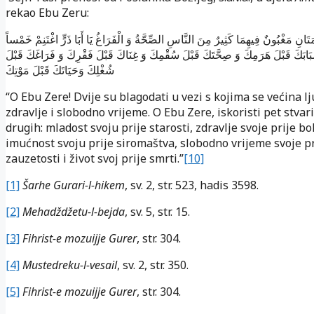
rekao Ebu Zeru:
ِعْمَتَانِ مَغْبُونٌ فِيهِمَا كَثِيرٌ مِنَ النَّاسِ الصِّحَّةُ وَ الْفَرَاغُ يَا أَبَا ذَرٍّ اغْتَنِمْ خَمْساً
ابَكَ قَبْلَ هَرَمِكَ وَ صِحَّتَكَ قَبْلَ سُقْمِكَ وَ غِنَاكَ قَبْلَ فَقْرِكَ وَ فَرَاغَكَ قَبْلَ
شُغْلِكَ وَحَيَاتَكَ قَبْلَ مَوْتِكَ
“O Ebu Zere! Dvije su blagodati u vezi s kojima se većina lj
zdravlje i slobodno vrijeme. O Ebu Zere, iskoristi pet stvari
drugih: mladost svoju prije starosti, zdravlje svoje prije bol
imućnost svoju prije siromaštva, slobodno vrijeme svoje pr
zauzetosti i život svoj prije smrti.”
[10]
[1]
Šarhe Gurari-l-hikem
, sv. 2, str. 523, hadis 3598.
[2]
Mehadždžetu-l-bejda
, sv. 5, str. 15.
[3]
Fihrist-e mozuijje Gurer
, str. 304.
[4]
Mustedreku-l-vesail
, sv. 2, str. 350.
[5]
Fihrist-e mozuijje Gurer
, str. 304.