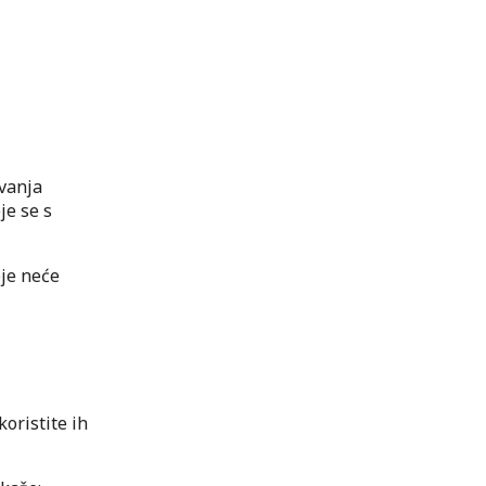
ovanja
je se s
oje neće
koristite ih