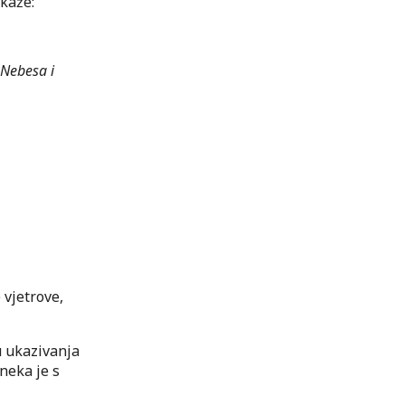
 kaže:
 Nebesa i
 vjetrove,
u ukazivanja
 neka je s