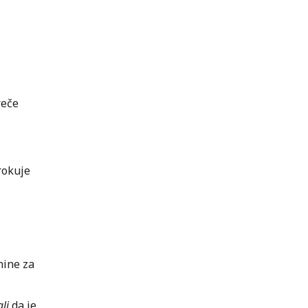
reče
rokuje
nine za
li
da je