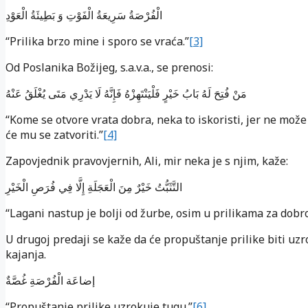
الْفُرْصَةُ سَرِيعَةُ الْفَوْتِ وَ بَطِيئَةُ الْعَوْدِ
“Prilika brzo mine i sporo se vraća.”
[3]
Od Poslanika Božijeg, s.a.v.a., se prenosi:
مَنْ فُتِحَ لَهُ بَابُ خَيْرٍ فَلْيَنْتَهِزْهُ فَإِنَّهُ لَا يَدْرِي مَتَى يُغْلَقُ عَنْهُ
“Kome se otvore vrata dobra, neka to iskoristi, jer ne može
će mu se zatvoriti.”
[4]
Zapovjednik pravovjernih, Ali, mir neka je s njim, kaže:
التَّثَبُّتُ خَيْرٌ مِنَ الْعَجَلَةِ إِلَّا فِي فُرَصِ الْخَيْرِ
“Lagani nastup je bolji od žurbe, osim u prilikama za dobro
U drugoj predaji se kaže da će propuštanje prilike biti uz
kajanja.
إضاعَة الْفُرْصَةِ غُصَّةٌ
“Propuštanje prilike uzrokuje tugu.”
[6]