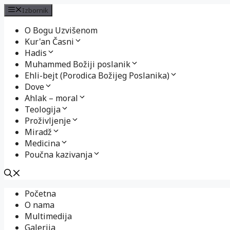
Izbornik
O Bogu Uzvišenom
Kur'an Časni
Hadis
Muhammed Božiji poslanik
Ehli-bejt (Porodica Božijeg Poslanika)
Dove
Ahlak – moral
Teologija
Proživljenje
Miradž
Medicina
Poučna kazivanja
Preskoči
Početna
na
O nama
sadržaj
Multimedija
Galerija