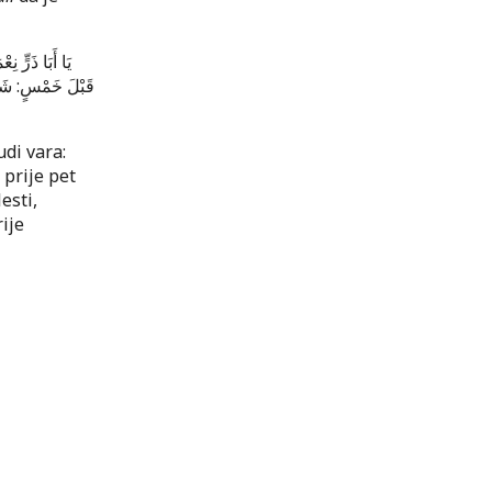
يَا أَبَا ذَرٍّ ن
قَبْلَ خَمْسٍ: شَبَ
udi vara:
 prije pet
esti,
ije