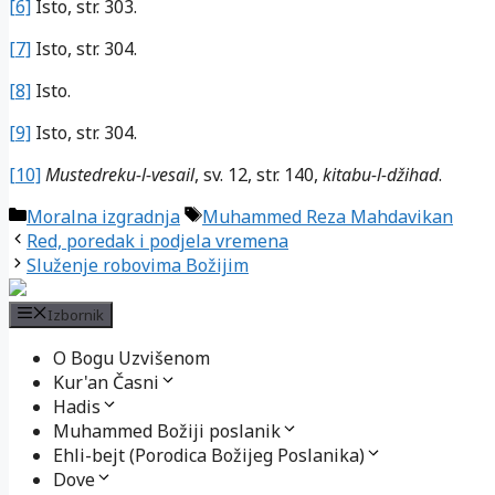
[6]
Isto, str. 303.
[7]
Isto, str. 304.
[8]
Isto.
[9]
Isto, str. 304.
[10]
Mustedreku-l-vesail
, sv. 12, str. 140,
kitabu-l-džihad
.
Kategorije
Oznake
Moralna izgradnja
Muhammed Reza Mahdavikan
Red, poredak i podjela vremena
Služenje robovima Božijim
Izbornik
O Bogu Uzvišenom
Kur'an Časni
Hadis
Muhammed Božiji poslanik
Ehli-bejt (Porodica Božijeg Poslanika)
Dove