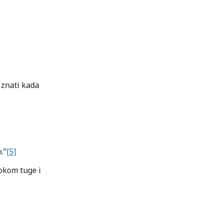
 znati kada
.”
[5]
rokom tuge i