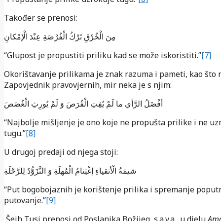
Također se prenosi:
مِنَ الْخُرْقِ تَرْكُ الْفُرْصَةِ عِنْدَ الْإمْكانِ
“Glupost je propustiti priliku kad se može iskoristiti.”
[7]
Okorištavanje prilikama je znak razuma i pameti, kao što 
Zapovjednik pravovjernih, mir neka je s njim:
أفْضَلُ الرَّأي ما لَمْ يُفِتِ الْفُرَصَ وَ لَمْ يُورِثِ الْغُصَصَ
“Najbolje mišljenje je ono koje ne propušta prilike i ne uz
tugu.”
[8]
U drugoj predaji od njega stoji:
شيمَةُ الْأتقياءِ إغْتِنامُ الْمُهلَةِ وَ التَّزَوُّدُ لِلرَّحْلَةِ
“Put bogobojaznih je korištenje prilika i spremanje poput
putovanje.”
[9]
Šejh Tusi prenosi od Poslanika Božijeg, s.a.v.a., u djelu
Ama