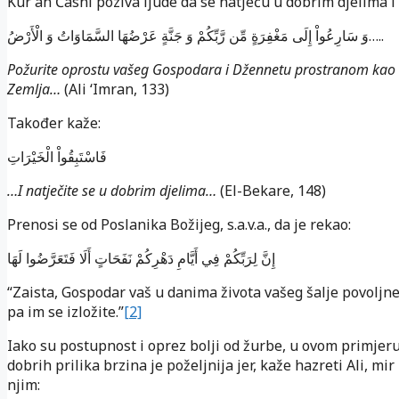
Kur'an Časni poziva ljude da se natječu u dobrim djelima i
وَ سَارِعُواْ إِلَى مَغْفِرَةٍ مِّن رَّبِّكُمْ وَ جَنَّةٍ عَرْضُهَا السَّمَاوَاتُ وَ الْأَرْضُ…..
Požurite oprostu vašeg Gospodara i Džennetu prostranom kao
Zemlja…
(Ali ‘Imran, 133)
Također kaže:
فَاسْتَبِقُواْ الْخَيْرَاتِ
…I natječite se u dobrim djelima…
(El-Bekare, 148)
Prenosi se od Poslanika Božijeg, s.a.v.a., da je rekao:
إِنَّ لِرَبِّكُمْ فِي أَيَّامِ دَهْرِكُمْ نَفَحَاتٍ أَلَا فَتَعَرَّضُوا لَهَا
“Zaista, Gospodar vaš u danima života vašeg šalje povoljne
pa im se izložite.”
[2]
Iako su postupnost i oprez bolji od žurbe, u ovom primjer
dobrih prilika brzina je poželjnija jer, kaže hazreti Ali, mir
njim: