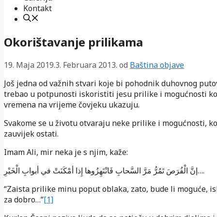
Kontakt
Okorištavanje prilikama
19. Maja 2019.
3. Februara 2013.
od
Baština objave
Još jedna od važnih stvari koje bi pohodnik duhovnog put
trebao u potpunosti iskoristiti jesu prilike i mogućnosti ko
vremena na vrijeme čovjeku ukazuju.
Svakome se u životu otvaraju neke prilike i mogućnosti, k
zauvijek ostati.
Imam Ali, mir neka je s njim, kaže:
إنَّ الْفُرَصَ تَمُرُّ مَرَّ السَّحابِ فَانْتَهِزُوها إِذا أمْكَنَتْ في أبوابِ الْخَيْرِ….
“Zaista prilike minu poput oblaka, zato, bude li moguće, is
za dobro…”
[1]