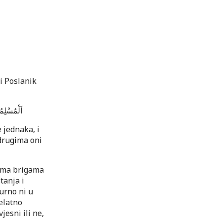
i Poslanik
اَلْمُسْلِم
 jednaka, i
drugima oni
rema brigama
tanja i
urno ni u
elatno
jesni ili ne,