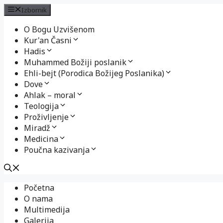
Izbornik
O Bogu Uzvišenom
Kur'an Časni
Hadis
Muhammed Božiji poslanik
Ehli-bejt (Porodica Božijeg Poslanika)
Dove
Ahlak – moral
Teologija
Proživljenje
Miradž
Medicina
Poučna kazivanja
Preskoči
Početna
na
O nama
sadržaj
Multimedija
Galerija