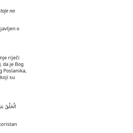
staje na
javljen o
je riječi
tj. da je Bog
g Poslanika,
 koji su
الْخَلْقُ عِي
koristan