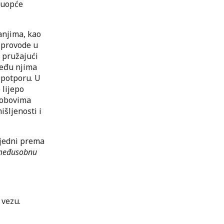
i uopće
anjima, kao
e provode u
e pružajući
među njima
 potporu. U
 lijepo
robovima
išljenosti i
 jedni prema
 međusobnu
 vezu.