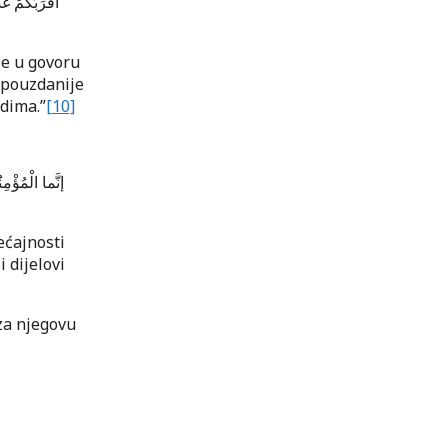
أَقْرَبُكُمْ غَ
je u govoru
ajpouzdanije
udima.”
[10]
إنَّما الْمُؤْم
ećajnosti
i dijelovi
za njegovu