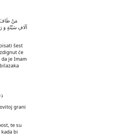
مَنْ طَافَ بِا
آلَافِ سَيِّئَةٍ وَ ر
isati šest
uzdignut će
o da je Imam
obilazaka
دَخ
ovitoj grani
ost, te su
, kada bi