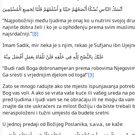
أنْسَكُ النّاسِ نُسْكًا أَنْصَحُهُمْ جَيْبًا وَ أَسْلَمُهُمْ قَلْبًا لِجَمِيعِ الْمُسْلِمِينَ
“Najpobožniji među ljudima je onaj ko u nutrini svojoj dr
najviše dobra želi i ko je u ophođenju prema svim musli
najsrdačniji.”
[8]
Imam Sadik, mir neka je s njim, rekao je Sufjanu ibn Ujejn
عَلَيْكَ بِالنُّصْحِ لِلَّهِ فِي خَلْقِهِ فَلَنْ تَلْقَاهُ بِعَمَلٍ أَفْضَلَ مِنْهُ
“Budi radi Boga dobronamjeran prema robovima Njegovim,
Ga sresti s vrjednijim djelom od toga!”
[9]
Zato se mnogo radujte ako ste mjesto ispunjavanja potreba 
Bog vas voli. A ako se vrata vaše kuće ili vašeg ureda na p
pred ljudima i ljudi vam se ne obraćaju ili ne mogu da vam
znajte da ste uskraćeni za milost Božiju i da biste trebali b
neraspoloženi i tužni umjesto da budete sretni.
U jednoj predaji od Božijeg Poslanika, s.a.v.a., se kaže: