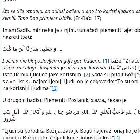
Što se tiče otpatka, on odlazi bačen, a ono što koristi ljudima o
zemlji. Tako Bog primjere izlaže.
(Er-Ra‘d, 17)
Imam Sadik, mir neka je s njim, tumačeći plemeniti ajet ob
hazreti Isau:
وَ جَعَلَنِى مُبَارَكًا أَيْنَ مَا كُنتُ …..
I učinio me blagoslovljenim gdje god budem…
[1]
kaže: “Značen
učinio me blagoslovljenim
je
učinio me korisnim
(جَعَلَنِي نَفّاعاً)
,
Isaa učinio ljudima jako korisnim.”
[2]
Kada su pitali Božije
s.a.v.a., ko su najomiljeniji ljudi, on je odgovorio: “To su oni
najkorisniji ljudima.”
[3]
U drugom hadisu Plemeniti Poslanik, s.a.v.a., rekao je:
َالُ اللهِ فَأَحَبُّ الْخَلْقِ عَلَى اللهِ مَنْ نَفَعَ عِيَالَ اللهِ وَ أَدْخَلَ عَلَى أَهْلِ بَيْتٍ
سُرُورًا
“Ljudi su porodica Božija, zato je Bogu najdraži onaj ko je 
porodici Božijoj i ko čeljadi kuće donosi radost.”
[4]