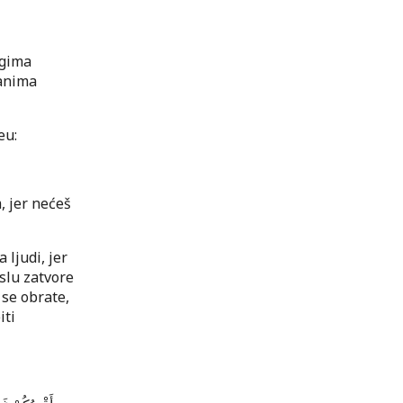
ugima
manima
eu:
 jer nećeš
ljudi, jer
oslu zatvore
 se obrate,
iti