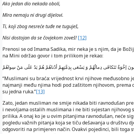
Ako jedan dio nekada oboli,
Mira nemaju ni drugi dijelovi.
Ti, koji zbog nesreće tuđe ne tuguješ,
Nisi dostojan da se čovjekom zoveš!
[12]
Prenosi se od Imama Sadika, mir neka je s njim, da je Božij
na Mini održao govor i tom prilikom je rekao:
ُونَ إخْوَةٌ تَتَكافَى دِمائُهُمْ وَ يَسْعَى بِذِمَّتِهِمْ أدْناهُمْ هُمْ يَدٌ عَلَى مَنْ سِواهُمْ
“Muslimani su braća: vrijednost krvi njihove međusobno je
najmanji među njima hodi pod zaštitom njihovom, prema 
su jedna ruka.”
[13]
Zato, jedan musliman ne smije nikada biti ravnodušan p
i nevoljama ostalih muslimana i ne biti svjestan njihovog s
prilika. A onaj ko je u ovim pitanjima ravnodušan, neće sig
pogledu važnih pitanja koja se tiču dešavanja u društvu dj
odgovoriti na primjeren način. Ovakvi pojedinci, bili toga sv