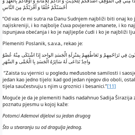
دًا مِنِّي فِي الْمَوْقِفِ أَصْدَقُكُمْ لِلْحَدِيثِ وَ آدَاكُمْ لِلْأَمَانَةِ وَ أَوْفَاكُمْ بِالْعَهْدِ وَ
أَحْسَنُكُمْ خُلْقًا وَ أَقْرَبُكُمْ مِنَ النَّاسِ
“Od vas će mi sutra na Danu Sudnjem najbliži biti onaj ko 
najiskreniji, i ko najbolje čuva povjerene amanete, i ko n
ispunjava obećanja i ko je najljepše ćudi i ko je najbliži lj
Plemeniti Poslanik, s.a.v.a., rekao je:
ِنُونَ فِي تَرَاحُمِهِمْ وَ تَعَاطُفِهِمْ بِمَنْزِلَةِ الْجَسَدِ الواحد إِذَا اشْتَكَى مِنْهُ عُضْوٌ
واحِدٌ تَدَاعَى لَهُ سَائِرُهُ الْجَسَدِ بِا الْحُمَّى و السَّهَرِ
“Zaista su vjernici u pogledu međusobne samilosti i saosj
jedan kao jedno tijelo: kad god jedan njegov dio oboli, ostal
tijela saučestvuju s njim u groznici i besanici.”
[11]
Moguće je da je plemeniti hadis nadahnuo Sadija Širazija 
poznatu pjesmu u kojoj kaže:
Potomci Ademovi dijelovi su jedan drugog
Što u stvaranju su od dragulja jednog.