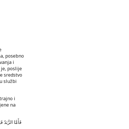
e
ma, posebno
vanja i
je, poslije
e sredstvo
u službi
trajno i
pjene na