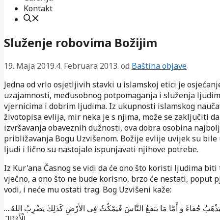
Kontakt
Služenje robovima Božijim
19. Maja 2019.
4. Februara 2013.
od
Baština objave
Jedna od vrlo osjetljivih stavki u islamskoj etici je osjećanj
uzajamnosti, međusobnog potpomaganja i služenja ljudi
vjernicima i dobrim ljudima. Iz ukupnosti islamskog nauča
životopisa evlija, mir neka je s njima, može se zaključiti da 
izvršavanja obaveznih dužnosti, ova dobra osobina najbolj
približavanja Bogu Uzvišenom. Božije evlije uvijek su bile 
ljudi i lično su nastojale ispunjavati njihove potrebe.
Iz Kur'ana Časnog se vidi da će ono što koristi ljudima biti 
vječno, a ono što ne bude korisno, brzo će nestati, poput 
vodi, i neće mu ostati trag. Bog Uzvišeni kaže:
….فَأَمَّا الزَّبَدُ فَيَذْهَبُ جُفَاءً وَ أَمَّا مَا يَنفَعُ النَّاسَ فَيَمْكُثُ فِى الأَرْضِ كَذَلِكَ يَضْرِبُ اللهُ
الْأَمْثَالَ