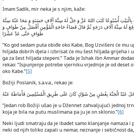
Imam Sadik, mir neka je s njim, kaže:
لْبَيْتِ أُسْبُوعًا كَتَبَ اللهُ عَزَّ وَ جَلَّ لَهُ سِتَّةَ آلَافِ حَسَنَةٍ وَ مَحَا عَنْهُ سِتَّةَ
َفَعَ لَهُ سِتَّةَ آلَافِ دَرَجَةٍ ثُمَّ قالَ قَضَاءُ حَاجَةِ الْمُؤْمِنِ أَفْضَلُ مِنْ طَوَافٍ وَ
طَوَافٍ حَتَّى عَدَّ عَشْرًا
“Ko god sedam puta obiđe oko Kabe, Bog Uzvišeni će mu up
hiljada dobrih djela i izbrisat će mu šest hiljada grijeha i 
ga za šest hiljada stepeni.” Tada je Ishak ibn Ammar doda
rekao: “Ispunjenje potrebe vjerniku vrjednije je od deset 
oko Kabe.”
[5]
Božiji Poslanik, s.a.v.a., rekao je:
َلَ عَبْدٌ الْجَنَّةَ بِغُصْنٍ مِنْ شَوْكٍ كَانَ عَلَى طَرِيقِ الْمُسْلِمِينَ فَأَمَاطَهُ عَنْهُ
“Jedan rob Božiji ušao je u Džennet zahvaljujući jednoj trn
koja je bila na putu muslimana pa ju je on sklonio.”
[6]
Neki ljudi smatraju da je ibadet samo klanjanje namaza i p
neki od njih toliko zapali u nemar, neznanje i sebičnost da