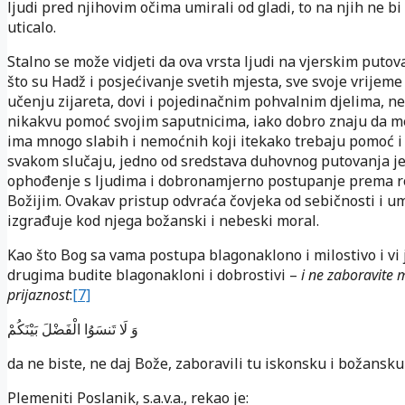
ljudi pred njihovim očima umirali od gladi, to na njih ne b
uticalo.
Stalno se može vidjeti da ova vrsta ljudi na vjerskim putov
što su Hadž i posjećivanje svetih mjesta, sve svoje vrijem
učenju zijareta, dovi i pojedinačnim pohvalnim djelima, n
nikakvu pomoć svojim saputnicima, iako dobro znaju da 
ima mnogo slabih i nemoćnih koji itekako trebaju pomoć i
svakom slučaju, jedno od sredstava duhovnog putovanja je
ophođenje s ljudima i dobronamjerno postupanje prema 
Božijim. Ovakav pristup odvraća čovjeka od sebičnosti i um
izgrađuje kod njega božanski i nebeski moral.
Kao što Bog sa vama postupa blagonaklono i milostivo i vi
drugima budite blagonakloni i dobrostivi –
i ne zaboravite
prijaznost
:
[7]
وَ لَا تَنسَوُا الْفَضْلَ بَيْنَكُمْ
da ne biste, ne daj Bože, zaboravili tu iskonsku i božansku
Plemeniti Poslanik, s.a.v.a., rekao je: